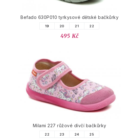
Befado 630P010 tyrkysové dětské bačkůrky
19
20
21
22
495 Kč
Milami 227 růžové dívčí bačkůrky
22
23
24
25