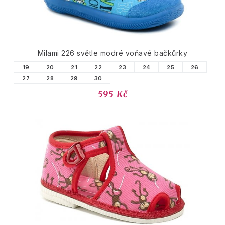
Milami 226 světle modré voňavé bačkůrky
19
20
21
22
23
24
25
26
27
28
29
30
595 Kč