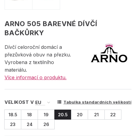
ARNO 505 BAREVNÉ DÍVČÍ
BAČKŮRKY
Dívčí celoroční domácí a
přezůvková obuv na přezku.
Vyrobena z textilního
materiálu.
Více informací o produktu.
VELIKOST V
Tabulka standardních velikostí
18.5
18
19
20.5
20
21
22
23
24
26