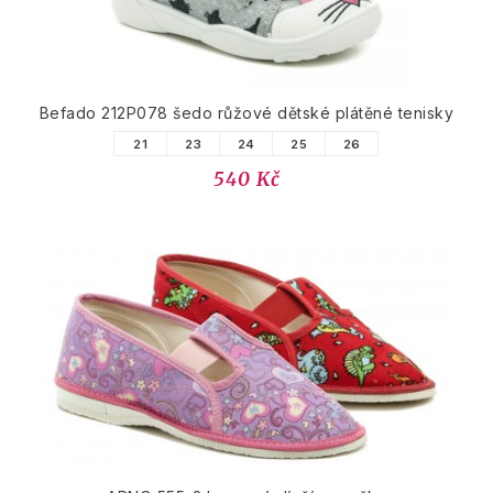
Befado 212P078 šedo růžové dětské plátěné tenisky
21
23
24
25
26
540 Kč