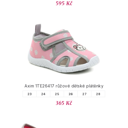
595 Kč
Axim 1TE26417 růžové dětské plátěnky
23
24
25
26
27
28
365 Kč