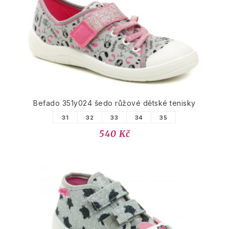
Befado 351y024 šedo růžové dětské tenisky
31
32
33
34
35
540 Kč