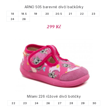
ARNO 505 barevné dívčí bačkůrky
18
18.5
19
20
20.5
21
22
23
24
26
299 Kč
Milami 226 růžové dívčí botičky
22
23
24
26
27
28
29
30