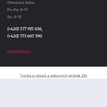
Otevírací doba
Po-Pá: 9-17
So: 9-12
(+420) 577 915 036,
(+420) 773 667 390
arno@arno.cz
Tvorba e-shopů a webových stránek Zlín