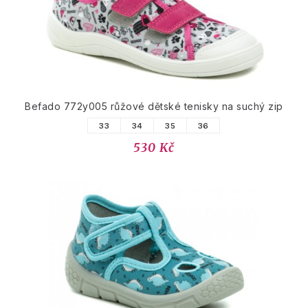
Befado 772y005 růžové dětské tenisky na suchý zip
33
34
35
36
530 Kč