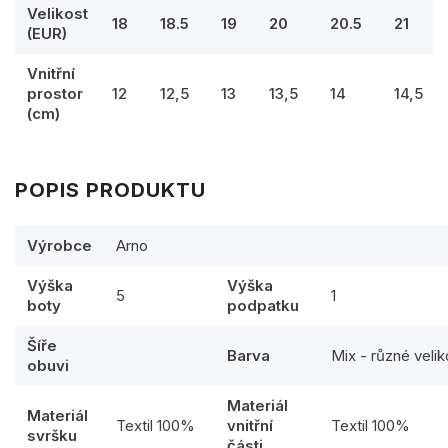
Velikost
18
18.5
19
20
20.5
21
(EUR)
Vnitřní
prostor
12
12,5
13
13,5
14
14,5
(cm)
POPIS PRODUKTU
Výrobce
Arno
Výška
Výška
5
1
boty
podpatku
Šíře
Barva
Mix - různé velik
obuvi
Materiál
Materiál
Textil 100%
vnitřní
Textil 100%
svršku
části