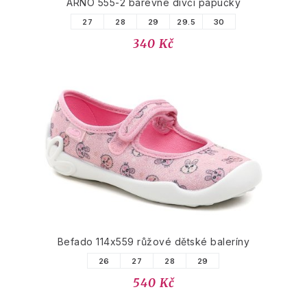
ARNO 555-2 barevné dívčí papučky
27
28
29
29.5
30
340 Kč
Befado 114x559 růžové dětské baleríny
26
27
28
29
540 Kč