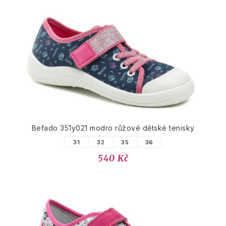
Befado 351y021 modro růžové dětské tenisky
31
32
35
36
540 Kč