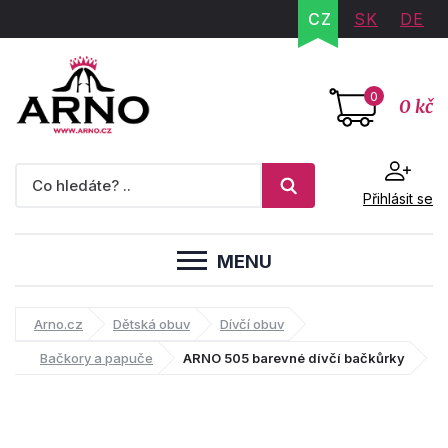
CZ
SK
DE
0
0 kč
Přihlásit se
MENU
Arno.cz
Dětská obuv
Dívčí obuv
Bačkory a papuče
ARNO 505 barevné dívčí bačkůrky