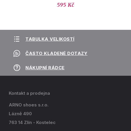
595 Kč
TABULKA VELIKOSTÍ
ČASTO KLADENÉ DOTAZY
NÁKUPNÍ RÁDCE
Kontakt a prodejna
ARNO shoes s.r.o.
Lázně 490
763 14 Zlín - Kostelec