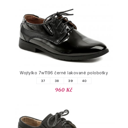
Wojtylko 7w1196 černé lakované polobotky
37
38
39
40
960 Kč