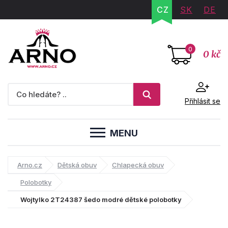
CZ
SK
DE
0
0 kč
Přihlásit se
MENU
Arno.cz
Dětská obuv
Chlapecká obuv
Polobotky
Wojtylko 2T24387 šedo modré dětské polobotky