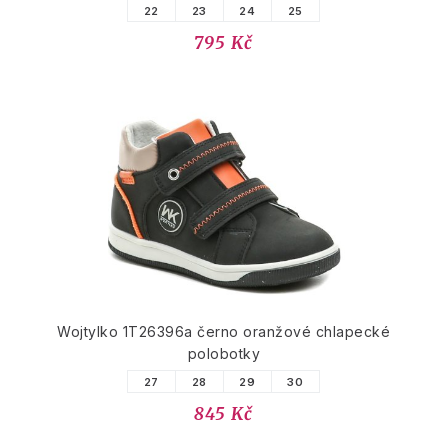
22
23
24
25
795 Kč
Wojtylko 1T26396a černo oranžové chlapecké
polobotky
27
28
29
30
845 Kč