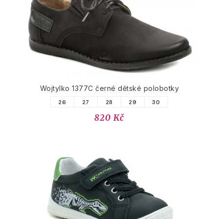
Wojtylko 1377C černé dětské polobotky
26
27
28
29
30
820 Kč