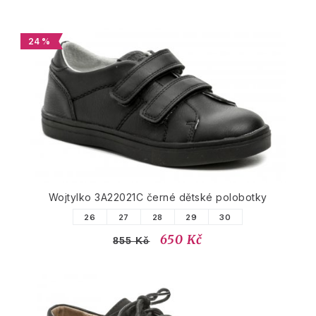
24 %
Wojtylko 3A22021C černé dětské polobotky
26
27
28
29
30
650 Kč
855 Kč