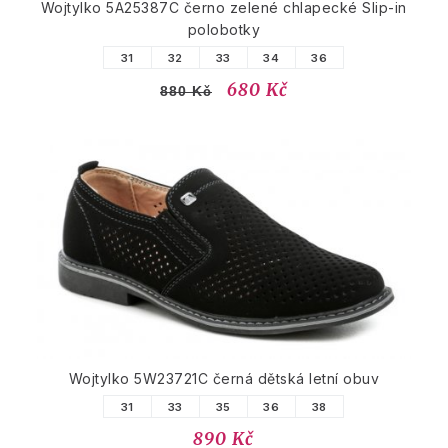
Wojtylko 5A25387C černo zelené chlapecké Slip-in
polobotky
31
32
33
34
36
680 Kč
880 Kč
Wojtylko 5W23721C černá dětská letní obuv
31
33
35
36
38
890 Kč