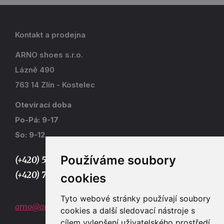
Kontakt a prodejna
ARNO shoes s.r.o.
Lázně 490
763 14 Zlín - Kostelec
Otevírací doba
Po-Pá: 9-17
So: 9-12
Používáme soubory
(+420) 577 915 036,
(+420) 773 667 390
cookies
Tyto webové stránky používají soubory
arno@arno.cz
cookies a další sledovací nástroje s
cílem vylepšení uživatelského prostředí,