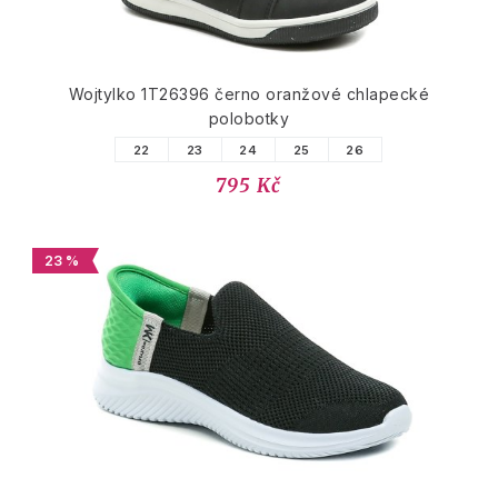
Wojtylko 1T26396 černo oranžové chlapecké
polobotky
22
23
24
25
26
795 Kč
23 %