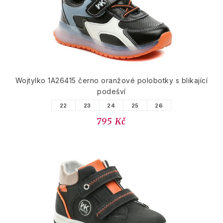
Wojtylko 1A26415 černo oranžové polobotky s blikající
podešví
22
23
24
25
26
795 Kč