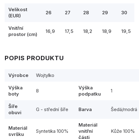
Velikost
26
27
28
29
30
(EUR)
Vnitřní
16,9
17,5
18,2
18,9
19,5
prostor (cm)
POPIS PRODUKTU
Výrobce
Wojtylko
Výška
Výška
8
1
boty
podpatku
Šíře
G - střední šíře
Barva
Šedá/modrá
obuvi
Materiál
Materiál
Syntetika 100%
vnitřní
Kůže 100%
svršku
části