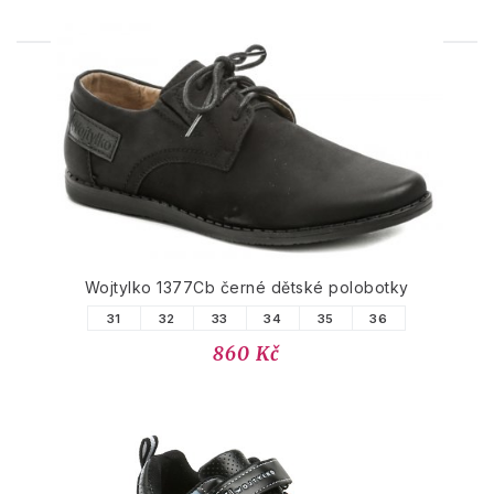
PODOBNÉ PRODUKTY
Wojtylko 1377Cb černé dětské polobotky
31
32
33
34
35
36
860 Kč