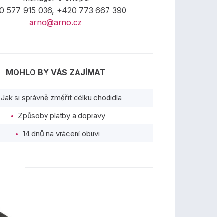
0 577 915 036, +420 773 667 390
arno@arno.cz
MOHLO BY VÁS ZAJÍMAT
Jak si správně změřit délku chodidla
Způsoby platby a dopravy
14 dnů na vrácení obuvi
TY