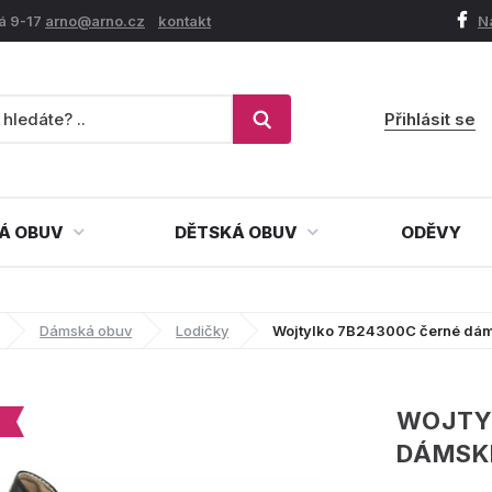
á 9-17
arno@arno.cz
kontakt
N
Přihlásit se
Á OBUV
DĚTSKÁ OBUV
ODĚVY
Dámská obuv
Lodičky
Wojtylko 7B24300C černé dám
WOJTY
DÁMSK