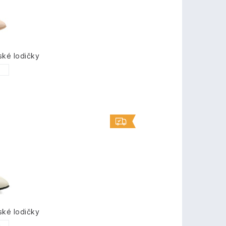
ské lodičky
1
ské lodičky