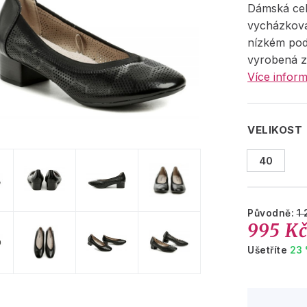
Dámská cel
vycházkov
nízkém pod
vyrobená z
Více inform
VELIKOST
40
Původně:
1 
995 K
Ušetříte
23