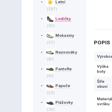
Letní
(297)
Lodičky
(92)
Mokasíny
POPIS
(27)
Nazouváky
Výrobc
(81)
Výška
Pantofle
boty
(61)
Šíře
Papuče
obuvi
(23)
Materiá
Plážovky
svršku
(30)