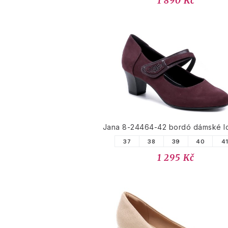
1 890 Kč
Jana 8-24464-42 bordó dámské l
37
38
39
40
4
1 295 Kč