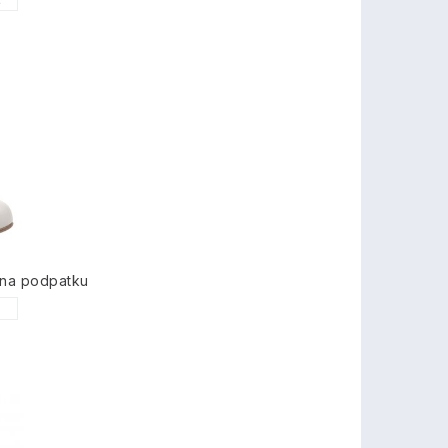
2
na podpatku
1