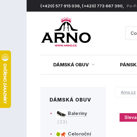
(+420) 577 915 036, (+420) 773 667 390,
Po-P
DÁMSKÁ OBUV
PÁNSK
Arno.cz
DÁMSKÁ OBUV
Baleríny
Sleva
(33)
Celoroční