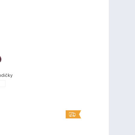
odičky
1