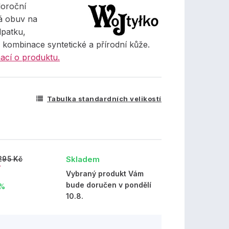
oroční
á obuv na
patku,
 kombinace syntetické a přírodní kůže.
ací o produktu.
Tabulka standardních velikostí
Skladem
295 Kč
č
Vybraný produkt Vám
bude doručen v pondělí
 %
10.8.