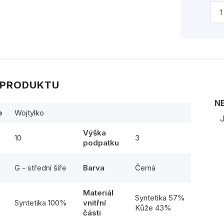
 PRODUKTU
N
e
Wojtylko
J
Výška
10
3
podpatku
G - střední šíře
Barva
Černá
Materiál
l
Syntetika 57%
Syntetika 100%
vnitřní
Kůže 43%
části