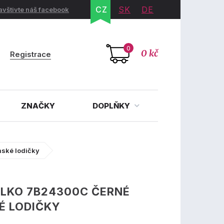
CZ
SK
DE
avštivte náš facebook
0
0 kč
Registrace
ZNAČKY
DOPLŇKY
ské lodičky
LKO 7B24300C ČERNÉ
É LODIČKY