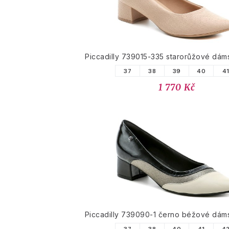
Piccadilly 739015-335 starorůžové dám
37
38
39
40
4
1 770 Kč
Piccadilly 739090-1 černo béžové dám