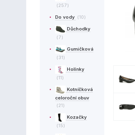
(257)
Do vody
(10)
Důchodky
(7)
Gumičková
(31)
Holínky
(11)
Kotníčková
celoroční obuv
(21)
Kozačky
(15)