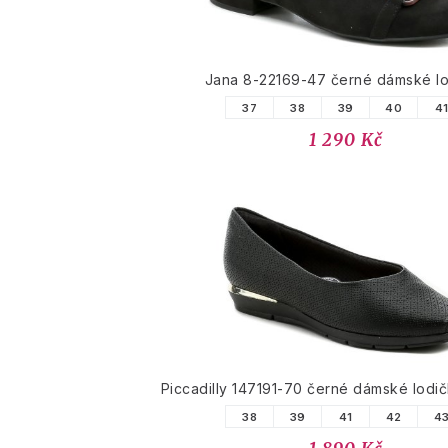
Jana 8-22169-47 černé dámské l
37
38
39
40
4
1 290 Kč
Piccadilly 147191-70 černé dámské lodič
38
39
41
42
4