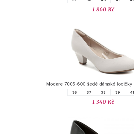
37
38
40
41
4
1 860 Kč
Modare 7005-600 šedé dámské lodičky 
36
37
38
39
4
1 340 Kč