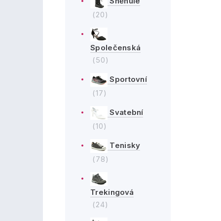
Sněhule
(20)
Společenská
(50)
Sportovní
(17)
Svatební
(10)
Tenisky
(78)
Trekingová
(24)