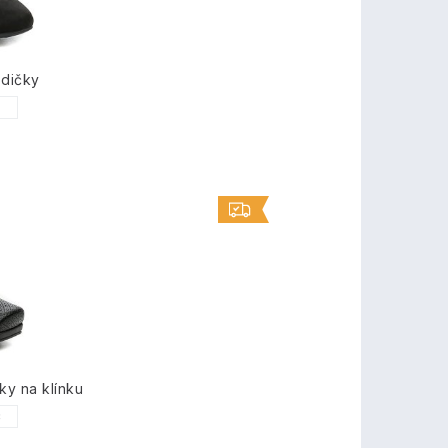
odičky
1
ky na klínku
3