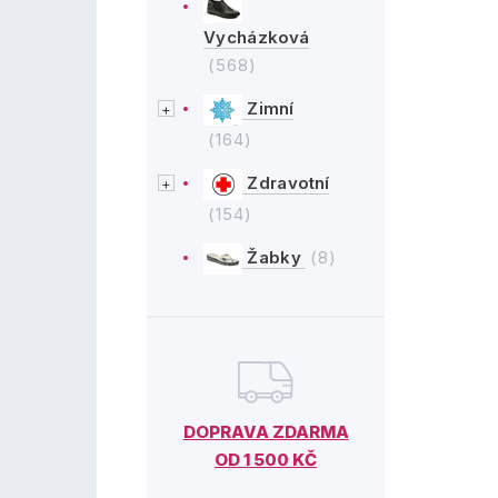
Vycházková
(568)
Zimní
(164)
Zdravotní
(154)
Žabky
(8)
DOPRAVA ZDARMA
OD 1 500 KČ