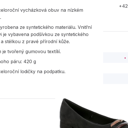
+42
eloroční vycházková obuv na nízkém
.
yrobena ze syntetického materiálu. Vnitřní
i je vybavena podšívkou ze syntetického
 a stélkou z pravé přírodní kůže.
 je tvořený gumovou textílií.
noho páru: 420 g
eloroční lodičky na podpatku.
PODOBNÉ PRODUK