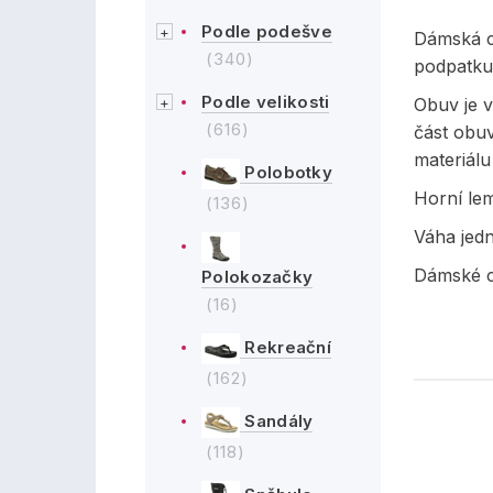
Podle podešve
Dámská c
(340)
podpatku
Podle velikosti
Obuv je v
(616)
část obuv
materiálu
Polobotky
Horní lem
(136)
Váha jed
Dámské c
Polokozačky
(16)
Rekreační
(162)
Sandály
(118)