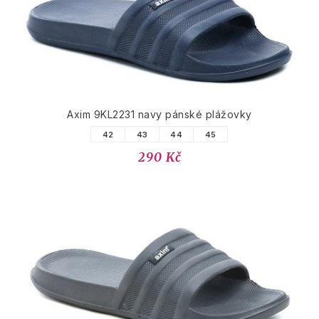
Axim 9KL2231 navy pánské plážovky
42
43
44
45
290 Kč