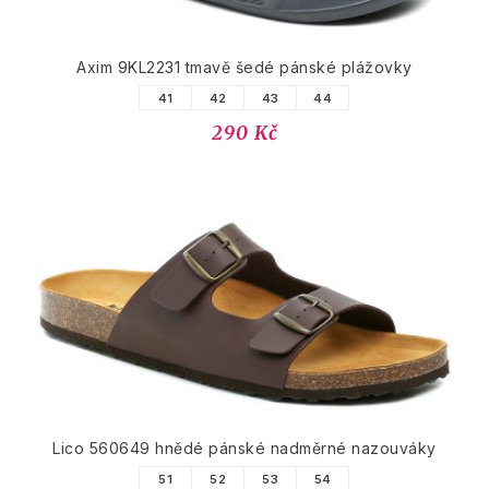
Axim 9KL2231 tmavě šedé pánské plážovky
41
42
43
44
290 Kč
Lico 560649 hnědé pánské nadměrné nazouváky
51
52
53
54