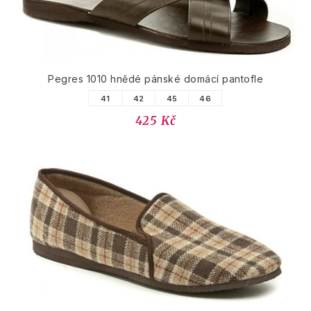
Pegres 1010 hnědé pánské domácí pantofle
41
42
45
46
425 Kč