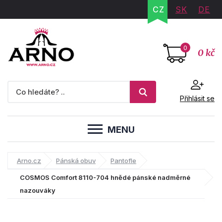
CZ
SK
DE
0
0 kč
Přihlásit se
MENU
Arno.cz
Pánská obuv
Pantofle
COSMOS Comfort 8110-704 hnědé pánské nadměrné
nazouváky