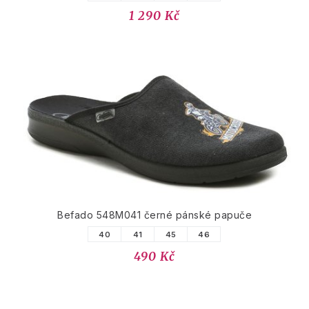
1 290 Kč
Befado 548M041 černé pánské papuče
40
41
45
46
490 Kč