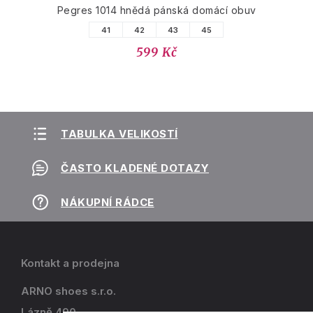
Pegres 1014 hnědá pánská domácí obuv
41
42
43
45
599 Kč
TABULKA VELIKOSTÍ
ČASTO KLADENÉ DOTAZY
NÁKUPNÍ RÁDCE
Kontakt a prodejna
ARNO shoes s.r.o.
Lázně 490