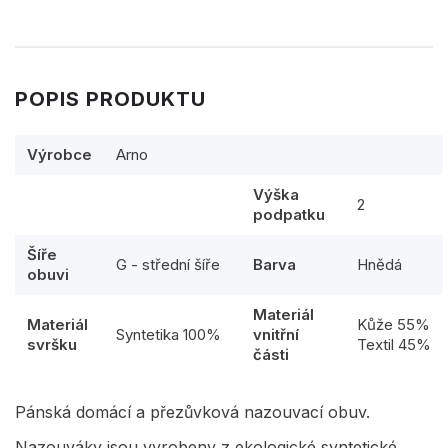
POPIS PRODUKTU
Výrobce
Arno
Výška
2
podpatku
Šíře
G - střední šíře
Barva
Hnědá
obuvi
Materiál
Materiál
Kůže 55%
Syntetika 100%
vnitřní
svršku
Textil 45%
části
Pánská domácí a přezůvková nazouvací obuv.
Nazouváky jsou vyrobeny z ekologické syntetické