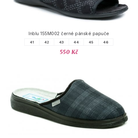
Inblu 155M002 černé pánské papuče
41
42
43
44
45
46
550 Kč