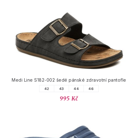
Medi Line S182-002 šedé pánské zdravotní pantofle
42
43
44
46
995 Kč