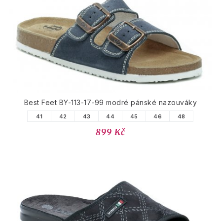
PODOBNÉ PRODUKTY
Best Feet BY-113-17-99 modré pánské nazouváky
41
42
43
44
45
46
48
899 Kč