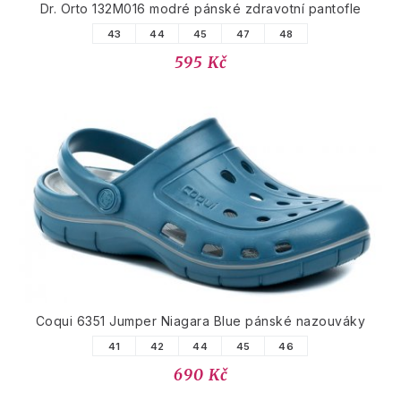
Dr. Orto 132M016 modré pánské zdravotní pantofle
43
44
45
47
48
595 Kč
Coqui 6351 Jumper Niagara Blue pánské nazouváky
41
42
44
45
46
690 Kč