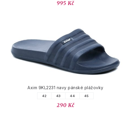
995 Kč
Axim 9KL2231 navy pánské plážovky
42
43
44
45
290 Kč