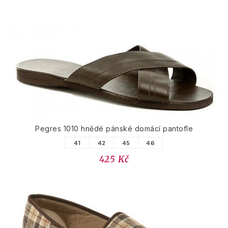
Pegres 1010 hnědé pánské domácí pantofle
41
42
45
46
425 Kč