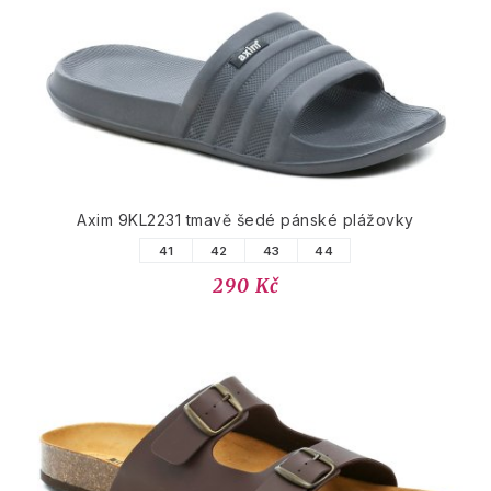
Axim 9KL2231 tmavě šedé pánské plážovky
41
42
43
44
290 Kč