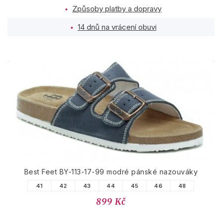
Způsoby platby a dopravy
14 dnů na vrácení obuvi
PODOBNÉ PRODUKTY
Best Feet BY-113-17-99 modré pánské nazouváky
41
42
43
44
45
46
48
899 Kč