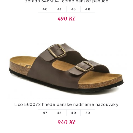
Befado 548M041 černé pánské papuče
40
41
45
46
490 Kč
Lico 560073 hnědé pánské nadměrné nazouváky
47
48
49
50
940 Kč