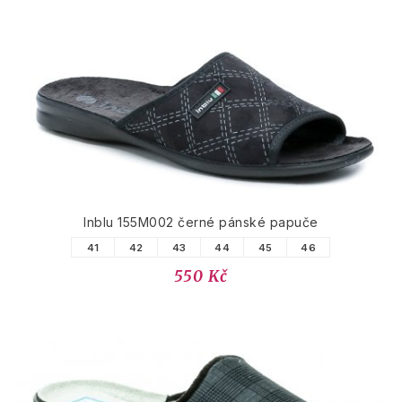
Inblu 155M002 černé pánské papuče
41
42
43
44
45
46
550 Kč