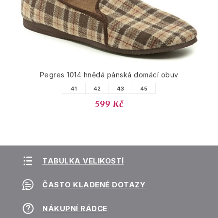
Pegres 1014 hnědá pánská domácí obuv
41
42
43
45
599 Kč
TABULKA VELIKOSTÍ
ČASTO KLADENÉ DOTAZY
NÁKUPNÍ RÁDCE