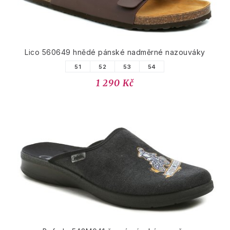
Lico 560649 hnědé pánské nadměrné nazouváky
51
52
53
54
1 290 Kč