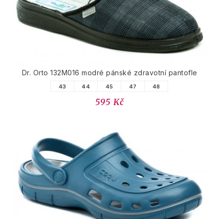
Dr. Orto 132M016 modré pánské zdravotní pantofle
43
44
45
47
48
595 Kč