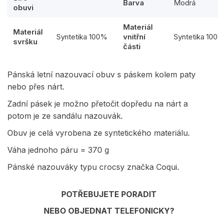
Barva
Modrá
obuvi
Materiál
Materiál
Syntetika 100%
vnitřní
Syntetika 10
svršku
části
Pánská letní nazouvací obuv s páskem kolem paty
nebo přes nárt.
Zadní pásek je možno přetočit dopředu na nárt a
potom je ze sandálu nazouvák.
Obuv je celá vyrobena ze syntetického materiálu.
Váha jednoho páru = 370 g
Pánské nazouváky typu crocsy značka Coqui.
POTŘEBUJETE PORADIT
NEBO OBJEDNAT TELEFONICKY?