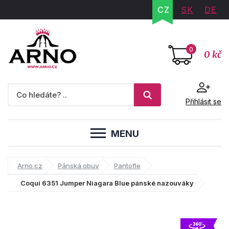
CZ
SK
DE
0
0 kč
Přihlásit se
MENU
Arno.cz
Pánská obuv
Pantofle
Coqui 6351 Jumper Niagara Blue pánské nazouváky