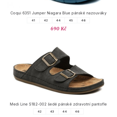
Coqui 6351 Jumper Niagara Blue pánské nazouváky
41
42
44
45
46
690 Kč
Medi Line S182-002 šedé pánské zdravotní pantofle
42
43
44
46