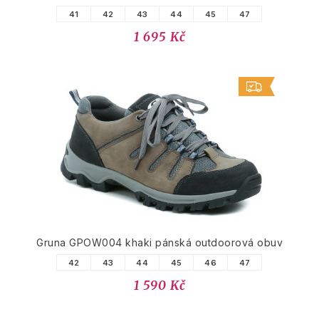
41
42
43
44
45
47
1 695 Kč
Gruna GPOW004 khaki pánská outdoorová obuv
42
43
44
45
46
47
1 590 Kč