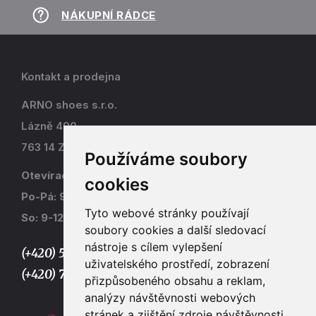
NÁKUPNÍ RÁDCE
Kontakt a prodejna
ARNO shoes s.r.o.
Lázně 490
763 14 Zlín - Kostelec
Používáme soubory
Otevírací doba
cookies
Po-Pá: 9-17
Tyto webové stránky používají
So: 9-12
soubory cookies a další sledovací
nástroje s cílem vylepšení
(+420) 577 915 036,
uživatelského prostředí, zobrazení
(+420) 773 667 390
přizpůsobeného obsahu a reklam,
analýzy návštěvnosti webových
stránek a zjištění zdroje návštěvnosti.