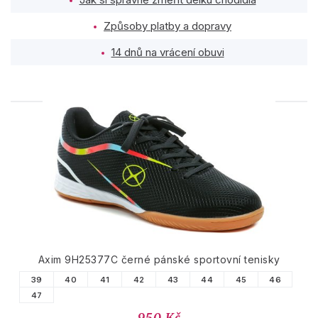
Způsoby platby a dopravy
14 dnů na vrácení obuvi
PODOBNÉ PRODUKTY
Axim 9H25377C černé pánské sportovní tenisky
39
40
41
42
43
44
45
46
47