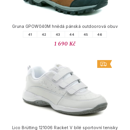
Gruna GPOW040M hnědá pánská outdoorová obuv
41
42
43
44
45
46
1 690 Kč
Lico Brütting 121006 Racket V bílé sportovní tenisky