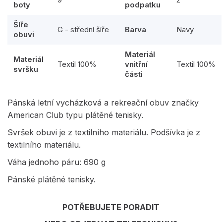
boty
podpatku
Šíře
G - střední šíře
Barva
Navy
obuvi
Materiál
Materiál
Textil 100%
vnitřní
Textil 100%
svršku
části
Pánská letní vycházková a rekreační obuv značky
American Club typu plátěné tenisky.
Svršek obuvi je z textilního materiálu. Podšívka je z
textilního materiálu.
Váha jednoho páru: 690 g
Pánské plátěné tenisky.
POTŘEBUJETE PORADIT