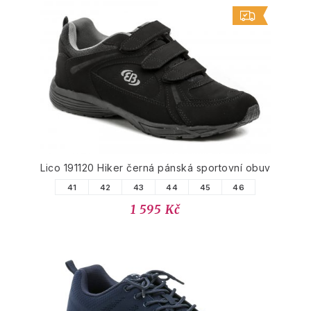
Lico 191120 Hiker černá pánská sportovní obuv
41
42
43
44
45
46
1 595 Kč