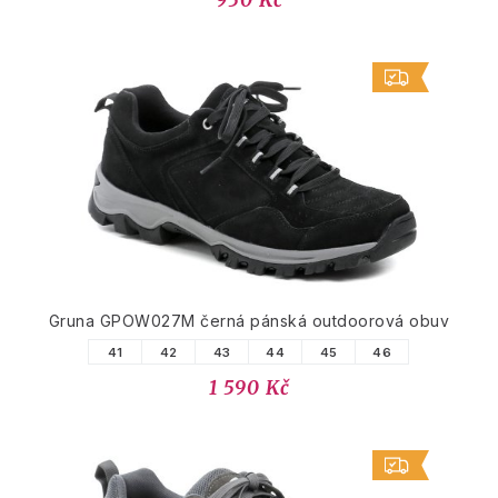
950 Kč
Gruna GPOW027M černá pánská outdoorová obuv
41
42
43
44
45
46
1 590 Kč