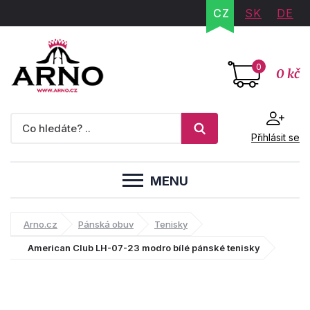
CZ
SK
DE
0
0 kč
Přihlásit se
MENU
Arno.cz
Pánská obuv
Tenisky
American Club LH-07-23 modro bílé pánské tenisky