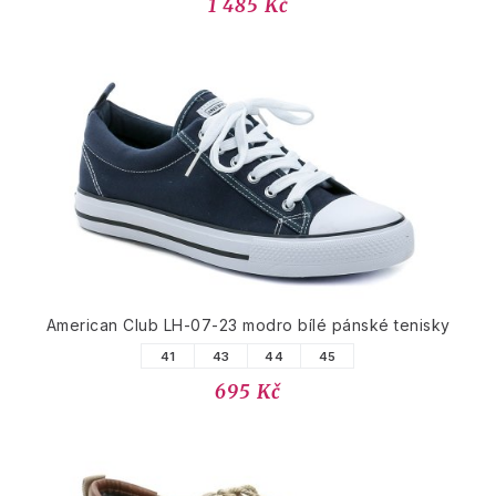
1 485 Kč
American Club LH-07-23 modro bílé pánské tenisky
41
43
44
45
695 Kč