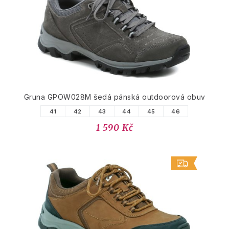
Gruna GPOW028M šedá pánská outdoorová obuv
41
42
43
44
45
46
1 590 Kč