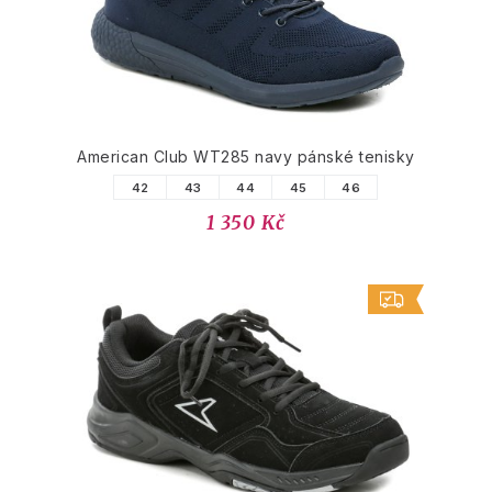
American Club WT285 navy pánské tenisky
42
43
44
45
46
1 350 Kč