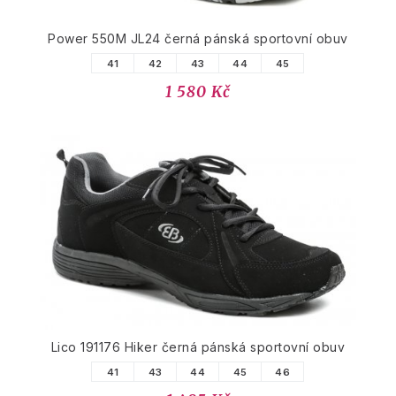
Power 550M JL24 černá pánská sportovní obuv
41
42
43
44
45
1 580 Kč
Lico 191176 Hiker černá pánská sportovní obuv
41
43
44
45
46