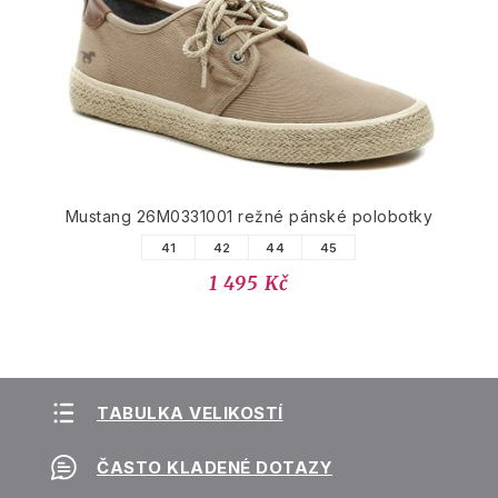
Mustang 26M0331001 režné pánské polobotky
41
42
44
45
1 495 Kč
TABULKA VELIKOSTÍ
ČASTO KLADENÉ DOTAZY