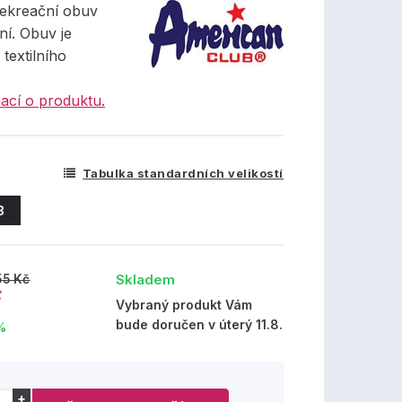
rekreační obuv
ní. Obuv je
textilního
ací o produktu.
Tabulka standardních velikostí
8
Skladem
55 Kč
č
Vybraný produkt Vám
bude doručen v úterý 11.8.
%
+