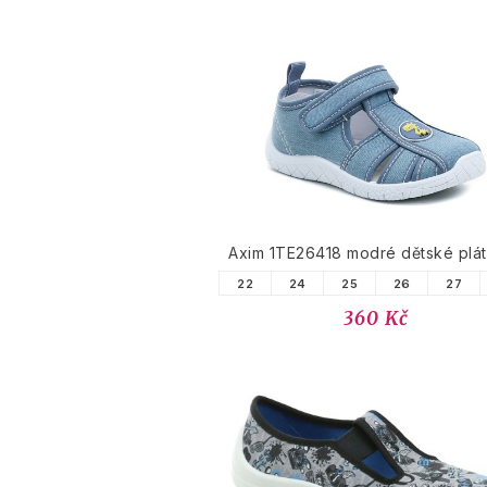
Axim 1TE26418 modré dětské plá
22
24
25
26
27
360 Kč