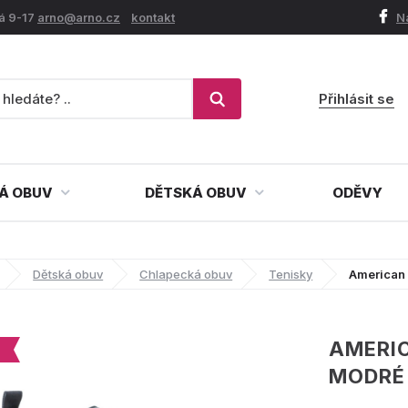
á 9-17
arno@arno.cz
kontakt
N
Přihlásit se
Á OBUV
DĚTSKÁ OBUV
ODĚVY
Dětská obuv
Chlapecká obuv
Tenisky
American 
AMERIC
MODRÉ