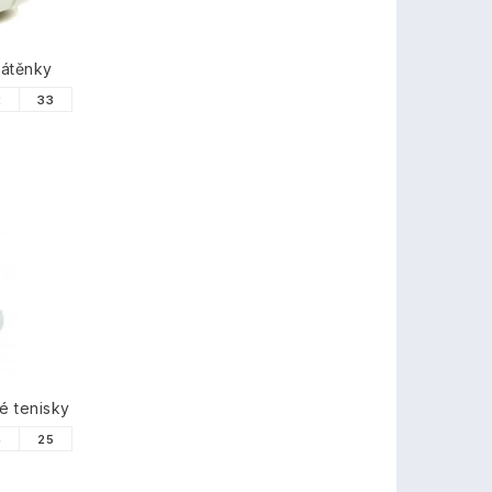
látěnky
2
33
é tenisky
4
25