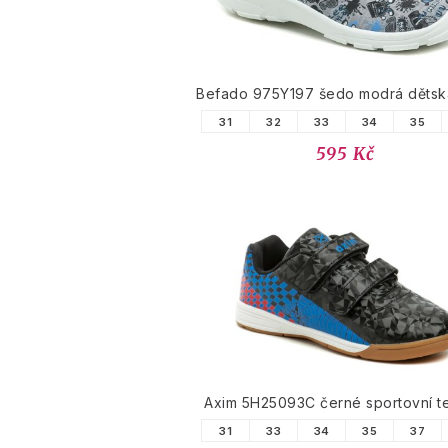
Befado 975Y197 šedo modrá dětsk
31
32
33
34
35
595 Kč
Axim 5H25093C černé sportovní t
31
33
34
35
37