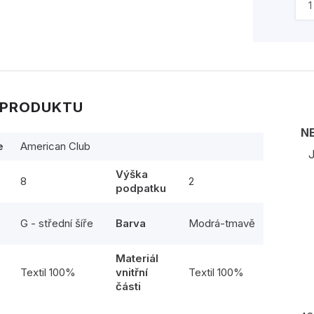
 PRODUKTU
N
e
American Club
J
Výška
8
2
podpatku
G - střední šíře
Barva
Modrá-tmavě
Materiál
l
Textil 100%
vnitřní
Textil 100%
části