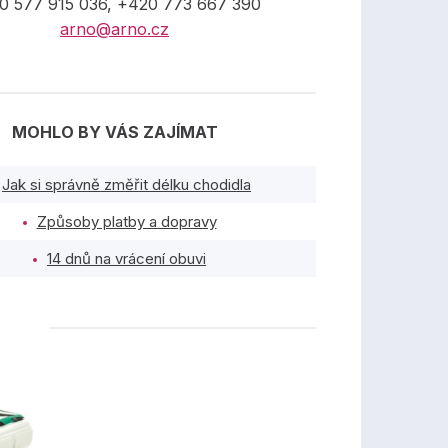
0 577 915 036, +420 773 667 390
arno@arno.cz
MOHLO BY VÁS ZAJÍMAT
Jak si správně změřit délku chodidla
Způsoby platby a dopravy
14 dnů na vrácení obuvi
TY