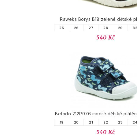
Raweks Borys B18 zelené dětské p
25
26
27
28
29
3
540 Kč
Befado 212P076 modré dětské plátěn
19
20
21
22
23
2
540 Kč