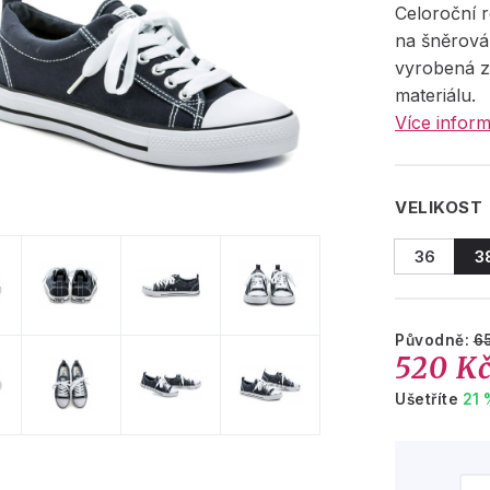
Celoroční 
na šněrová
vyrobená z 
materiálu.
Více inform
VELIKOST
36
3
Původně:
6
520 K
Ušetříte
21 