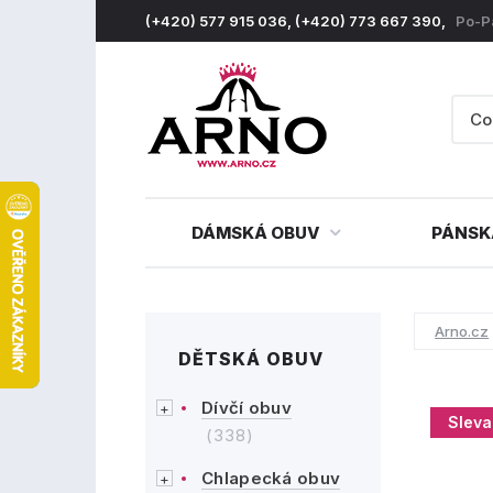
(+420) 577 915 036, (+420) 773 667 390,
Po-P
DÁMSKÁ OBUV
PÁNSK
Arno.cz
DĚTSKÁ OBUV
Dívčí obuv
Sleva
(338)
Chlapecká obuv