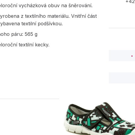
+42
eloroční vycházková obuv na šněrování.
yrobena z textilního materiálu. Vnitřní část
vybavena textilní podšívkou.
noho páru: 565 g
loroční textilní kecky.
PODOBNÉ PRODUK