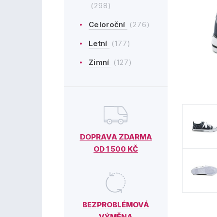
(298)
Celoroční
(276)
Letní
(177)
Zimní
(127)
DOPRAVA ZDARMA
OD 1 500 KČ
BEZPROBLÉMOVÁ
VÝMĚNA