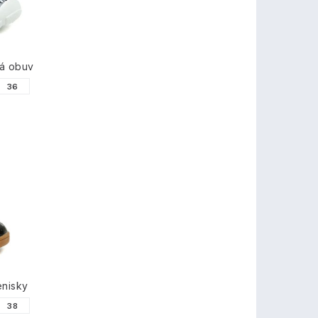
á obuv
36
enisky
38