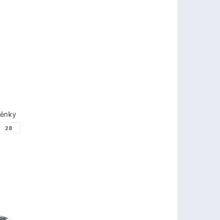
těnky
28