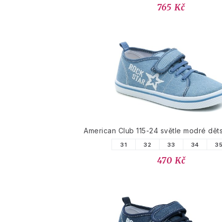
765 Kč
American Club 115-24 světle modré dět
31
32
33
34
3
470 Kč