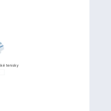
ské tenisky
5