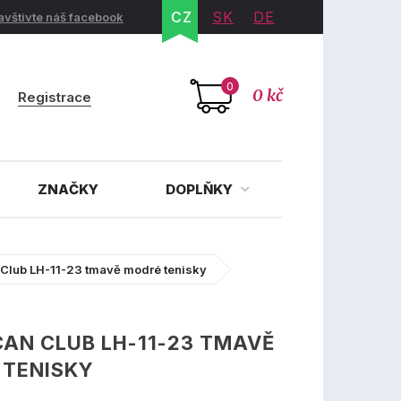
CZ
SK
DE
avštivte náš facebook
0
0 kč
Registrace
ZNAČKY
DOPLŇKY
Club LH-11-23 tmavě modré tenisky
AN CLUB LH-11-23 TMAVĚ
 TENISKY