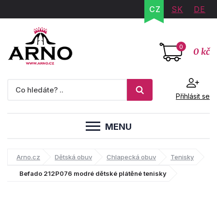
CZ
SK
DE
0
0 kč
Přihlásit se
MENU
Arno.cz
Dětská obuv
Chlapecká obuv
Tenisky
Befado 212P076 modré dětské plátěné tenisky