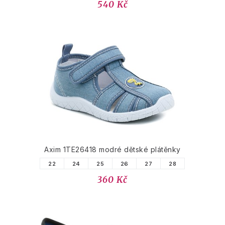
540 Kč
Axim 1TE26418 modré dětské plátěnky
22
24
25
26
27
28
360 Kč