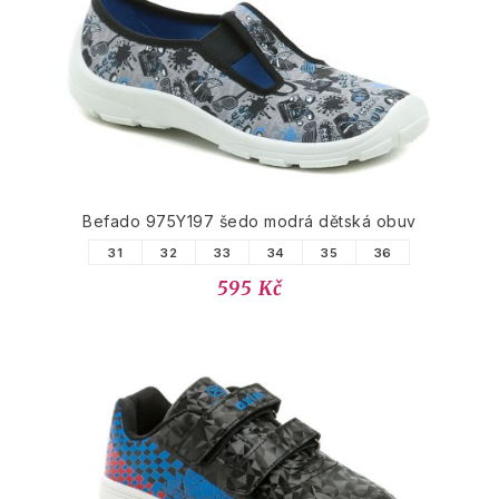
Befado 975Y197 šedo modrá dětská obuv
31
32
33
34
35
36
595 Kč