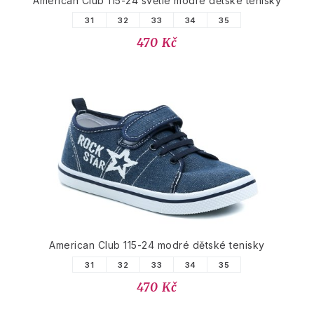
American Club 115-24 světle modré dětské tenisky
31
32
33
34
35
470 Kč
American Club 115-24 modré dětské tenisky
31
32
33
34
35
470 Kč