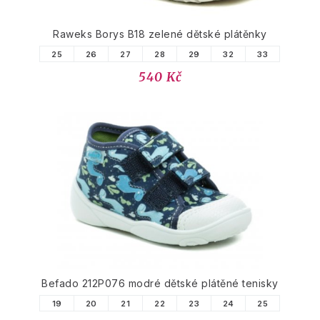
Raweks Borys B18 zelené dětské plátěnky
25
26
27
28
29
32
33
540 Kč
Befado 212P076 modré dětské plátěné tenisky
19
20
21
22
23
24
25