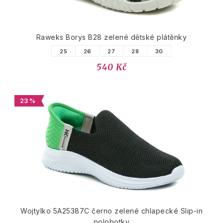
Raweks Borys B28 zelené dětské plátěnky
25
26
27
28
30
540 Kč
23 %
Wojtylko 5A25387C černo zelené chlapecké Slip-in
polobotky