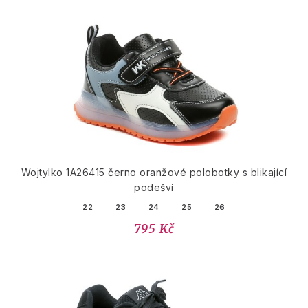
Wojtylko 1A26415 černo oranžové polobotky s blikající
podešví
22
23
24
25
26
795 Kč