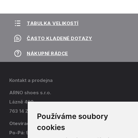
TABULKA VELIKOSTÍ
ČASTO KLADENÉ DOTAZY
NÁKUPNÍ RÁDCE
Kontakt a prodejna
ARNO shoes s.r.o.
Lázně 490
763 14 Zlín - Kostelec
Používáme soubory
Otevírací doba
cookies
Po-Pá: 9-17