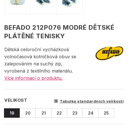
BEFADO 212P076 MODRÉ DĚTSKÉ
PLÁTĚNÉ TENISKY
Dětská celoroční vycházková
volnočasová kotníčková obuv se
zalepováním na suchý zip,
vyrobená z textilního materiálu.
Více informací o produktu.
VELIKOST
Tabulka standardních velikostí
19
20
21
22
23
24
25