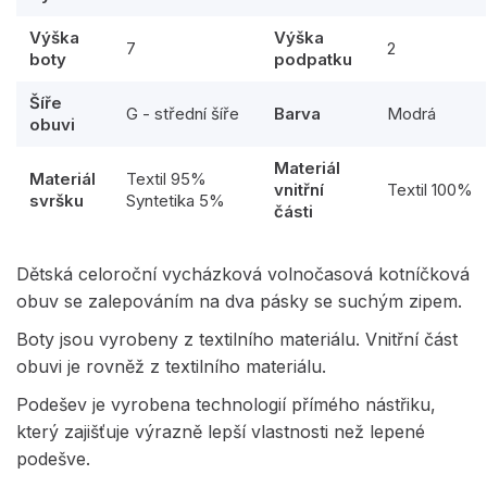
Výška
Výška
7
2
boty
podpatku
Šíře
G - střední šíře
Barva
Modrá
obuvi
Materiál
Materiál
Textil 95%
vnitřní
Textil 100%
svršku
Syntetika 5%
části
Dětská celoroční vycházková volnočasová kotníčková
obuv se zalepováním na dva pásky se suchým zipem.
Boty jsou vyrobeny z textilního materiálu. Vnitřní část
obuvi je rovněž z textilního materiálu.
Podešev je vyrobena technologií přímého nástřiku,
který zajišťuje výrazně lepší vlastnosti než lepené
podešve.