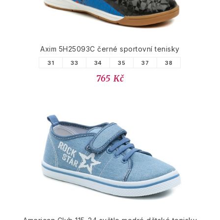
Axim 5H25093C černé sportovní tenisky
31
33
34
35
37
38
765 Kč