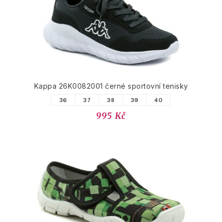
Kappa 26K0082001 černé sportovní tenisky
36
37
38
39
40
995 Kč