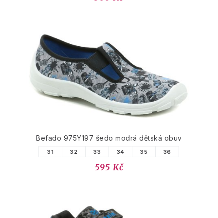
Befado 975Y197 šedo modrá dětská obuv
31
32
33
34
35
36
595 Kč