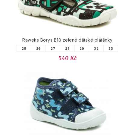
Raweks Borys B18 zelené dětské plátěnky
25
26
27
28
29
32
33
540 Kč