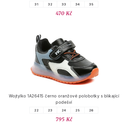
31
32
33
34
35
470 Kč
Wojtylko 1A26415 černo oranžové polobotky s blikající
podešví
22
23
24
25
26
795 Kč