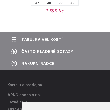
37
38
39
40
1 595 Kč
TABULKA VELIKOSTÍ
ČASTO KLADENÉ DOTAZY
NÁKUPNÍ RÁDCE
Kontakt a prodejna
ARNO shoes s.r.o.
Lázně 490
763 14 Zlín - Kostelec