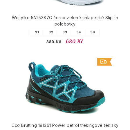
Wojtylko 5A25387C černo zelené chlapecké Slip-in
polobotky
31
32
33
34
36
680 Kč
880 Kč
Lico Brütting 191361 Power petrol trekingové tenisky