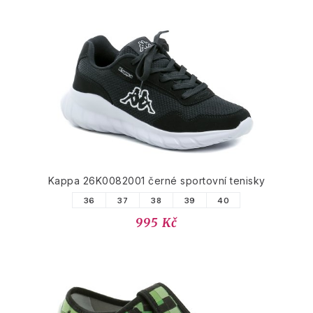
Kappa 26K0082001 černé sportovní tenisky
36
37
38
39
40
995 Kč