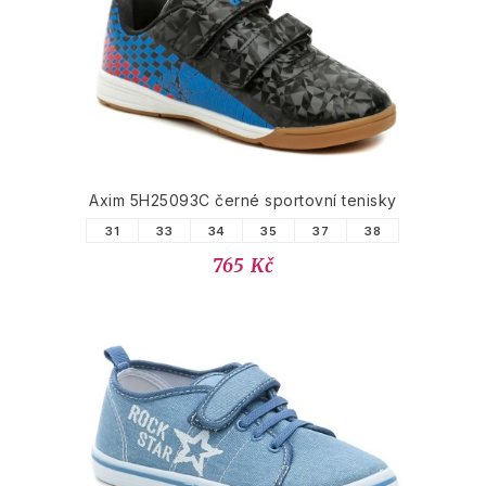
Axim 5H25093C černé sportovní tenisky
31
33
34
35
37
38
765 Kč