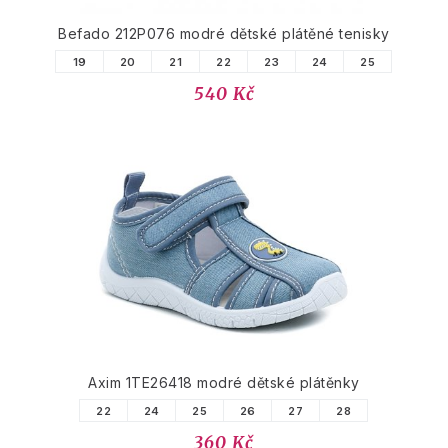
Befado 212P076 modré dětské plátěné tenisky
19
20
21
22
23
24
25
540 Kč
Axim 1TE26418 modré dětské plátěnky
22
24
25
26
27
28
360 Kč