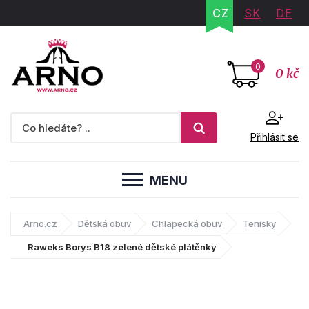
CZ
SK
DE
0
0 kč
Přihlásit se
MENU
Arno.cz
Dětská obuv
Chlapecká obuv
Tenisky
Raweks Borys B18 zelené dětské plátěnky