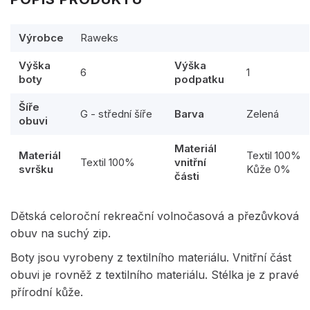
Výrobce
Raweks
Výška
Výška
6
1
boty
podpatku
Šíře
G - střední šíře
Barva
Zelená
obuvi
Materiál
Materiál
Textil 100%
Textil 100%
vnitřní
svršku
Kůže 0%
části
Dětská celoroční rekreační volnočasová a přezůvková
obuv na suchý zip.
Boty jsou vyrobeny z textilního materiálu. Vnitřní část
obuvi je rovněž z textilního materiálu. Stélka je z pravé
přírodní kůže.