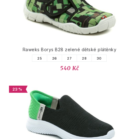
Raweks Borys B28 zelené dětské plátěnky
25
26
27
28
30
540 Kč
23 %