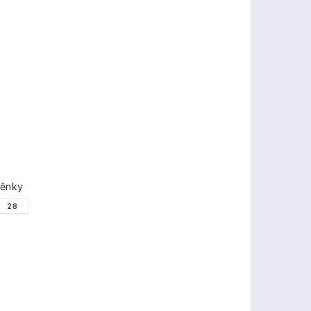
těnky
28