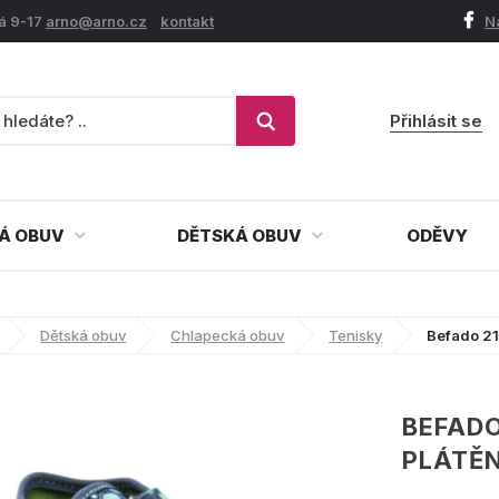
á 9-17
arno@arno.cz
kontakt
N
Přihlásit se
Á OBUV
DĚTSKÁ OBUV
ODĚVY
Dětská obuv
Chlapecká obuv
Tenisky
Befado 21
BEFADO
PLÁTĚN