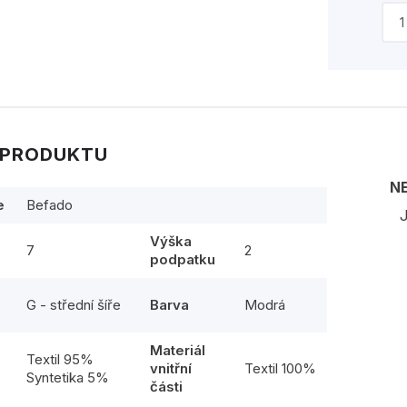
 PRODUKTU
N
e
Befado
J
Výška
7
2
podpatku
G - střední šíře
Barva
Modrá
Materiál
l
Textil 95%
vnitřní
Textil 100%
Syntetika 5%
části