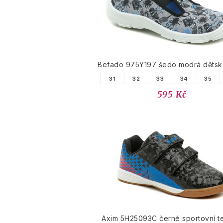
Befado 975Y197 šedo modrá dětsk
31
32
33
34
35
595 Kč
Axim 5H25093C černé sportovní t