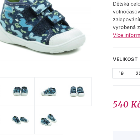
Dětská cel
volnočasov
zalepování
vyrobená z 
Více inform
VELIKOST
19
2
540 K