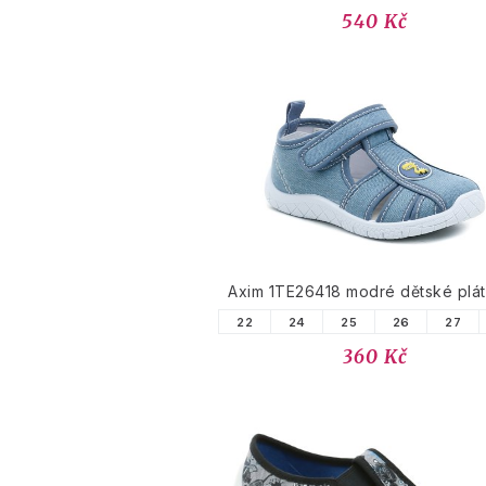
540 Kč
Axim 1TE26418 modré dětské plá
22
24
25
26
27
360 Kč