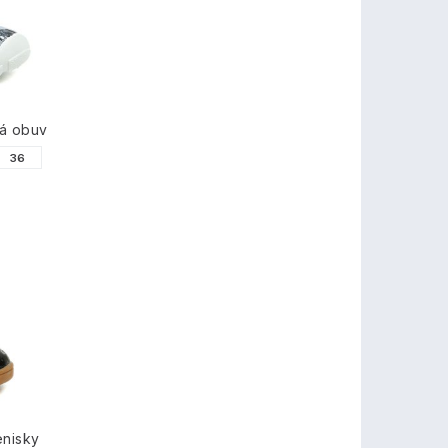
á obuv
36
enisky