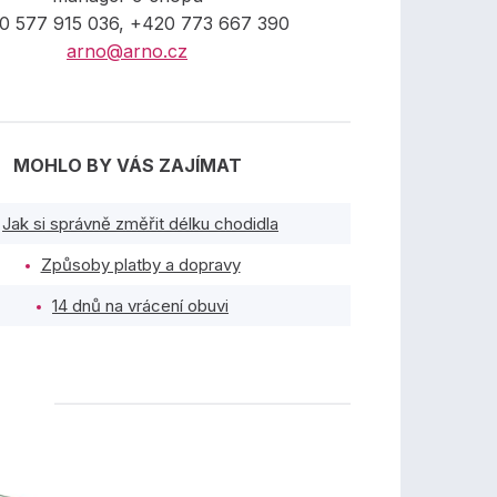
0 577 915 036, +420 773 667 390
arno@arno.cz
MOHLO BY VÁS ZAJÍMAT
Jak si správně změřit délku chodidla
Způsoby platby a dopravy
14 dnů na vrácení obuvi
TY