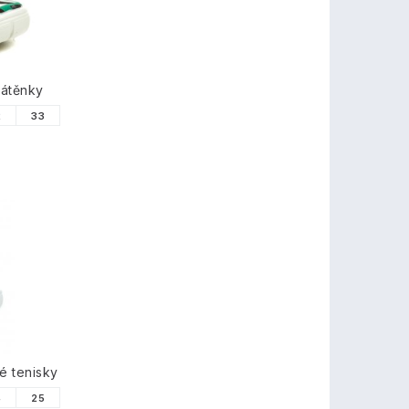
látěnky
2
33
é tenisky
4
25