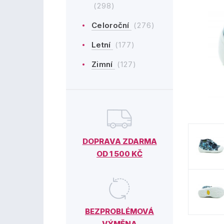
(298)
Celoroční
(276)
Letní
(177)
Zimní
(127)
DOPRAVA ZDARMA
OD 1 500 KČ
BEZPROBLÉMOVÁ
VÝMĚNA