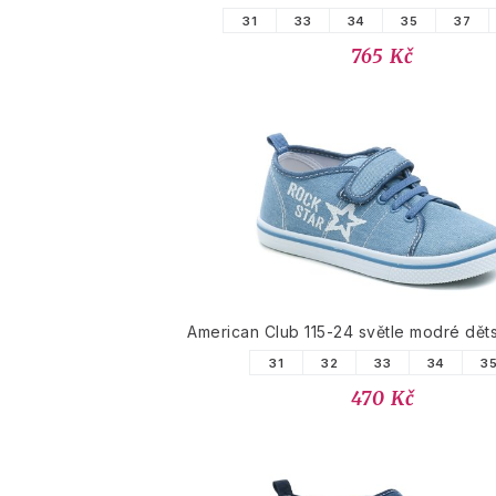
31
33
34
35
37
765 Kč
American Club 115-24 světle modré dět
31
32
33
34
3
470 Kč