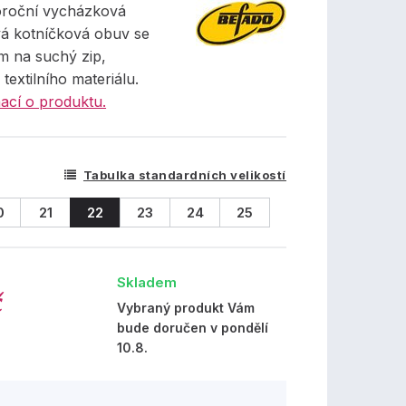
oroční vycházková
á kotníčková obuv se
m na suchý zip,
textilního materiálu.
ací o produktu.
Tabulka standardních velikostí
0
21
22
23
24
25
Skladem
č
Vybraný produkt Vám
bude doručen v pondělí
10.8.