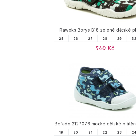
Raweks Borys B18 zelené dětské p
25
26
27
28
29
3
540 Kč
Befado 212P076 modré dětské plátěn
19
20
21
22
23
2