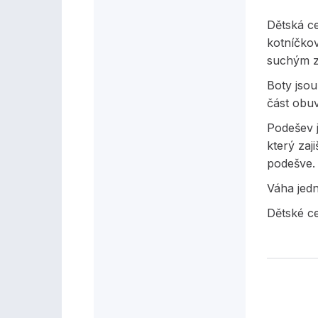
Dětská c
kotníčko
suchým z
Boty jsou
část obuv
Podešev j
který zaj
podešve.
Váha jed
Dětské ce