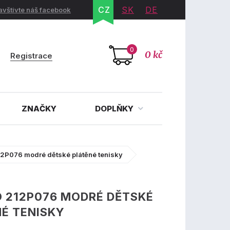
CZ
SK
DE
avštivte náš facebook
0
0 kč
Registrace
ZNAČKY
DOPLŇKY
2P076 modré dětské plátěné tenisky
 212P076 MODRÉ DĚTSKÉ
É TENISKY