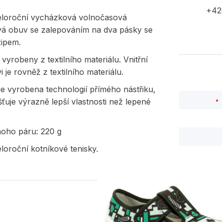
+42
eloroční vycházková volnočasová
vá obuv se zalepováním na dva pásky se
ipem.
 vyrobeny z textilního materiálu. Vnitřní
i je rovněž z textilního materiálu.
e vyrobena technologií přímého nástřiku,
išťuje výrazně lepší vlastnosti než lepené
noho páru: 220 g
loroční kotníkové tenisky.
PODOBNÉ PRODUK