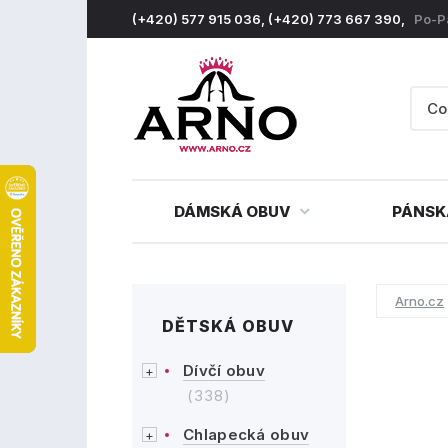
(+420) 577 915 036, (+420) 773 667 390,
Po-P
DÁMSKÁ OBUV
PÁNSK
Arno.cz
DĚTSKÁ OBUV
Dívčí obuv
(338)
Chlapecká obuv