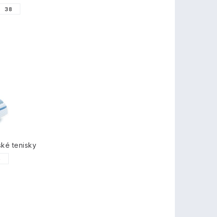
38
ské tenisky
5