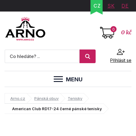
CZ
SK
DE
0
0 kč
Přihlásit se
MENU
Arno.cz
Pánská obuv
Tenisky
American Club RD17-24 černé pánské tenisky