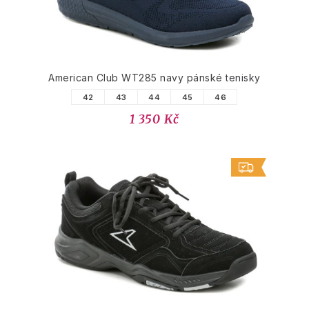
American Club WT285 navy pánské tenisky
42
43
44
45
46
1 350 Kč