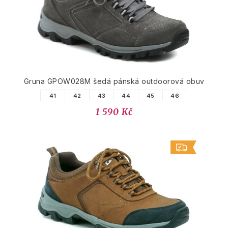
Gruna GPOW028M šedá pánská outdoorová obuv
41
42
43
44
45
46
1 590 Kč