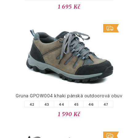
1 695 Kč
Gruna GPOW004 khaki pánská outdoorová obuv
42
43
44
45
46
47
1 590 Kč