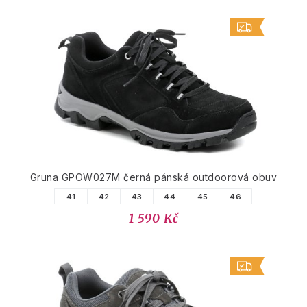
Gruna GPOW027M černá pánská outdoorová obuv
41
42
43
44
45
46
1 590 Kč