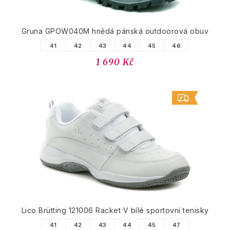
Gruna GPOW040M hnědá pánská outdoorová obuv
41
42
43
44
45
46
1 690 Kč
Lico Brütting 121006 Racket V bílé sportovní tenisky
41
42
43
44
45
47