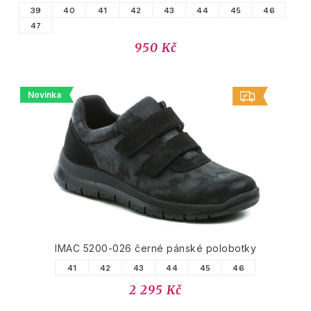
39
40
41
42
43
44
45
46
47
950 Kč
Novinka
IMAC 5200-026 černé pánské polobotky
41
42
43
44
45
46
2 295 Kč