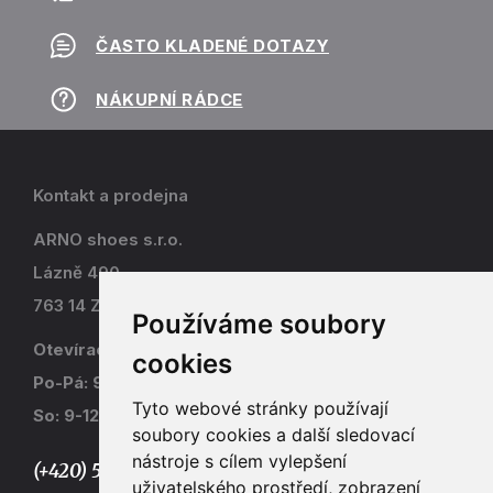
ČASTO KLADENÉ DOTAZY
NÁKUPNÍ RÁDCE
Kontakt a prodejna
ARNO shoes s.r.o.
Lázně 490
763 14 Zlín - Kostelec
Používáme soubory
Otevírací doba
cookies
Po-Pá: 9-17
Tyto webové stránky používají
So: 9-12
soubory cookies a další sledovací
nástroje s cílem vylepšení
(+420) 577 915 036,
uživatelského prostředí, zobrazení