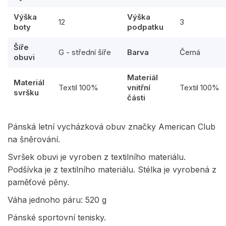
Výška
Výška
12
3
boty
podpatku
Šíře
G - střední šíře
Barva
Černá
obuvi
Materiál
Materiál
Textil 100%
vnitřní
Textil 100%
svršku
části
Pánská letní vycházková obuv značky American Club
na šněrování.
Svršek obuvi je vyroben z textilního materiálu.
Podšívka je z textilního materiálu. Stélka je vyrobená z
paměťové pěny.
Váha jednoho páru: 520 g
Pánské sportovní tenisky.