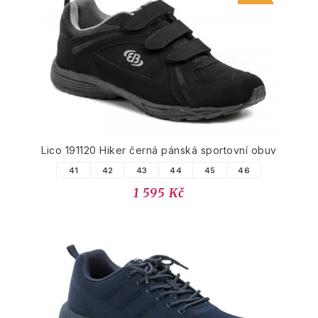
Lico 191120 Hiker černá pánská sportovní obuv
41
42
43
44
45
46
1 595 Kč