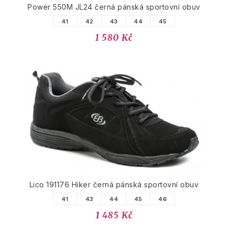
Power 550M JL24 černá pánská sportovní obuv
41
42
43
44
45
1 580 Kč
Lico 191176 Hiker černá pánská sportovní obuv
41
43
44
45
46
1 485 Kč