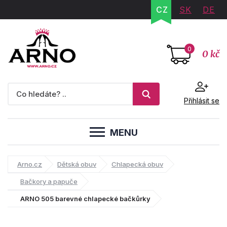
CZ
SK
DE
0
0 kč
Přihlásit se
MENU
Arno.cz
Dětská obuv
Chlapecká obuv
Bačkory a papuče
ARNO 505 barevné chlapecké bačkůrky