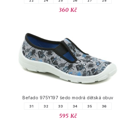
22
24
25
26
27
28
360 Kč
Befado 975Y197 šedo modrá dětská obuv
31
32
33
34
35
36
595 Kč