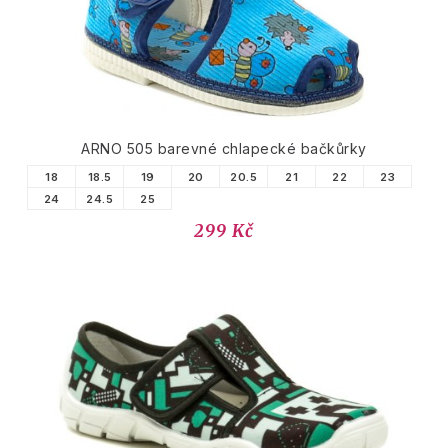
ARNO 505 barevné chlapecké bačkůrky
18
18.5
19
20
20.5
21
22
23
24
24.5
25
299 Kč