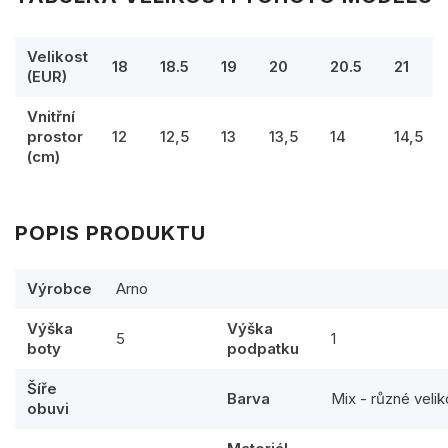
Velikost
18
18.5
19
20
20.5
21
(EUR)
Vnitřní
prostor
12
12,5
13
13,5
14
14,5
(cm)
POPIS PRODUKTU
Výrobce
Arno
Výška
Výška
5
1
boty
podpatku
Šíře
Barva
Mix - různé velik
obuvi