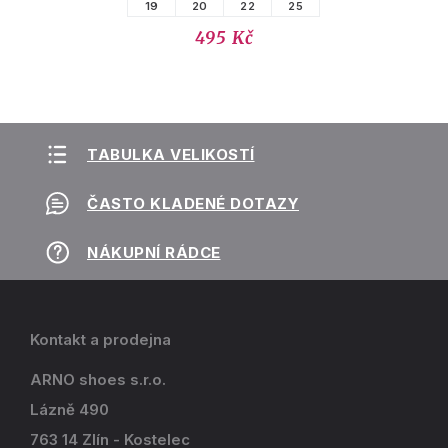
19
20
22
25
495 Kč
TABULKA VELIKOSTÍ
ČASTO KLADENÉ DOTAZY
NÁKUPNÍ RÁDCE
Kontakt a prodejna
ARNO shoes s.r.o.
Lázně 490
763 14 Zlín - Kostelec