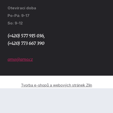
Otevírací doba
Po-Pá: 9-17
So: 9-12
(+420) 577 915 036,
(+420) 773 667 390
arno@arno.cz
Tvorba e-shopů a webových stránek Zlín