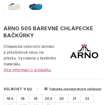
ARNO 505 BAREVNÉ CHLAPECKÉ
BAČKŮRKY
Chlapecká celoroční domácí
a přezůvková obuv na
přezku. Vyrobena z textilního
materiálu.
Více informací o produktu.
VELIKOST V
Tabulka standardních velikostí
18.5
18
19
20.5
20
21
22