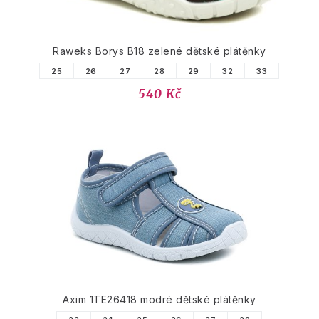
Raweks Borys B18 zelené dětské plátěnky
25
26
27
28
29
32
33
540 Kč
Axim 1TE26418 modré dětské plátěnky