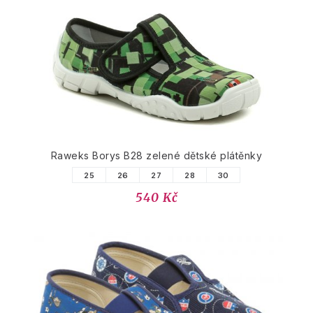
Raweks Borys B28 zelené dětské plátěnky
25
26
27
28
30
540 Kč