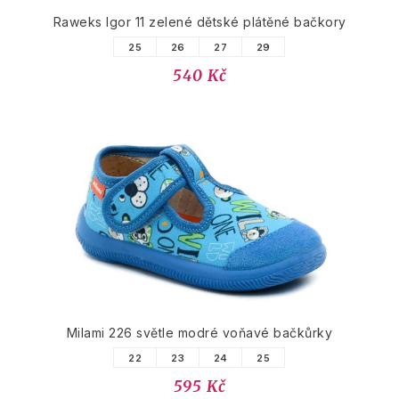
Raweks Igor 11 zelené dětské plátěné bačkory
25
26
27
29
540 Kč
Milami 226 světle modré voňavé bačkůrky
22
23
24
25
595 Kč