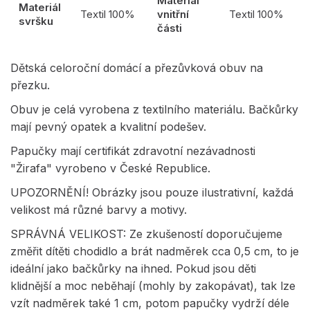
Materiál
Materiál
Textil 100%
vnitřní
Textil 100%
svršku
části
Dětská celoroční domácí a přezůvková obuv na
přezku.
Obuv je celá vyrobena z textilního materiálu. Bačkůrky
mají pevný opatek a kvalitní podešev.
Papučky mají certifikát zdravotní nezávadnosti
"Žirafa" vyrobeno v České Republice.
UPOZORNĚNÍ! Obrázky jsou pouze ilustrativní, každá
velikost má různé barvy a motivy.
SPRÁVNÁ VELIKOST: Ze zkušeností doporučujeme
změřit dítěti chodidlo a brát nadměrek cca 0,5 cm, to je
ideální jako bačkůrky na ihned. Pokud jsou děti
klidnější a moc neběhají (mohly by zakopávat), tak lze
vzít nadměrek také 1 cm, potom papučky vydrží déle