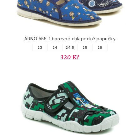
ARNO 555-1 barevné chlapecké papučky
23
24
24.5
25
26
320 Kč