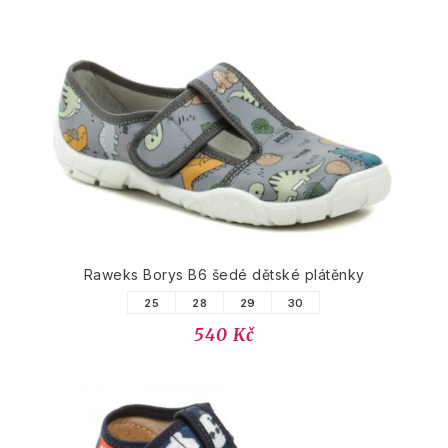
Raweks Borys B6 šedé dětské plátěnky
25
28
29
30
540 Kč