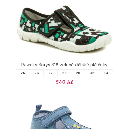
Raweks Borys B18 zelené dětské plátěnky
25
26
27
28
29
32
33
540 Kč