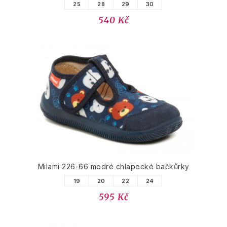
25
28
29
30
540 Kč
Milami 226-66 modré chlapecké bačkůrky
19
20
22
24
595 Kč