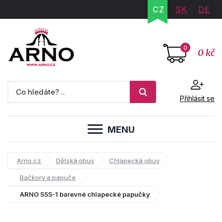
CZ
SK
DE
0
0 kč
Přihlásit se
MENU
Arno.cz
Dětská obuv
Chlapecká obuv
Bačkory a papuče
ARNO 555-1 barevné chlapecké papučky