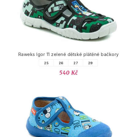
Raweks Igor 11 zelené dětské plátěné bačkory
25
26
27
29
540 Kč