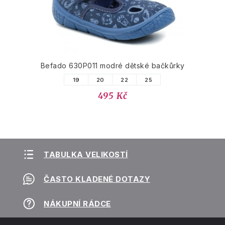
Befado 630P011 modré dětské bačkůrky
19
20
22
25
495 Kč
TABULKA VELIKOSTÍ
ČASTO KLADENÉ DOTAZY
NÁKUPNÍ RÁDCE