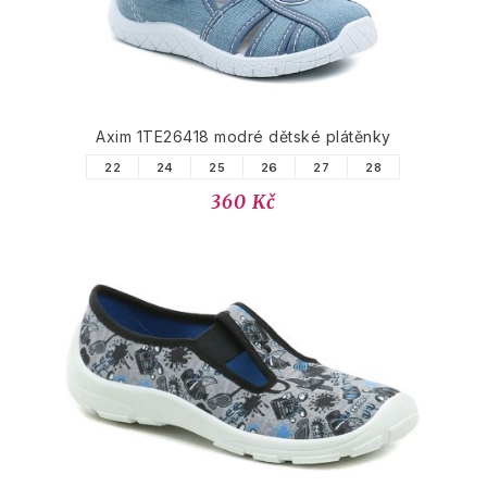
Axim 1TE26418 modré dětské plátěnky
22
24
25
26
27
28
360 Kč