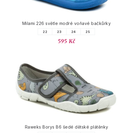
Milami 226 světle modré voňavé bačkůrky
22
23
24
25
595 Kč
Raweks Borys B6 šedé dětské plátěnky