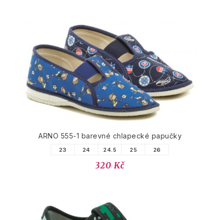
ARNO 555-1 barevné chlapecké papučky
23
24
24.5
25
26
320 Kč