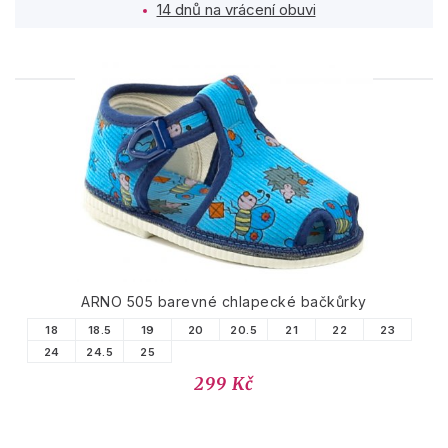
14 dnů na vrácení obuvi
PODOBNÉ PRODUKTY
ARNO 505 barevné chlapecké bačkůrky
18
18.5
19
20
20.5
21
22
23
24
24.5
25
299 Kč