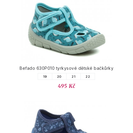
Befado 630P010 tyrkysové dětské bačkůrky
19
20
21
22
495 Kč