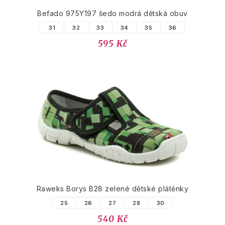
Befado 975Y197 šedo modrá dětská obuv
31
32
33
34
35
36
595 Kč
Raweks Borys B28 zelené dětské plátěnky
25
26
27
28
30
540 Kč