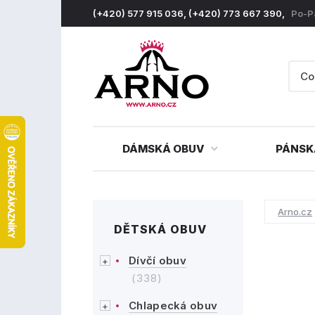
(+420) 577 915 036, (+420) 773 667 390,
Po-P
DÁMSKÁ OBUV
PÁNSK
Arno.cz
DĚTSKÁ OBUV
Dívčí obuv
(338)
Chlapecká obuv