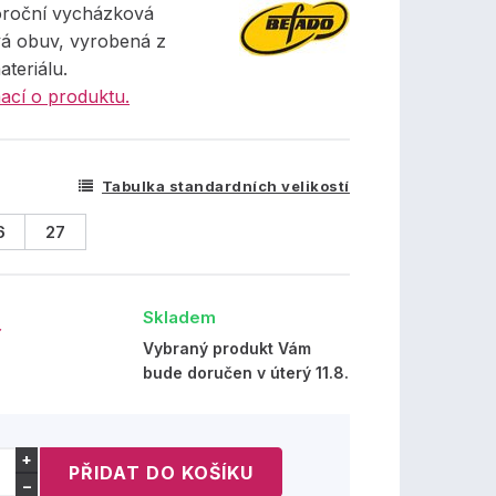
oroční vycházková
á obuv, vyrobená z
ateriálu.
ací o produktu.
Tabulka standardních velikostí
6
27
Skladem
č
Vybraný produkt Vám
bude doručen v úterý 11.8.
+
−