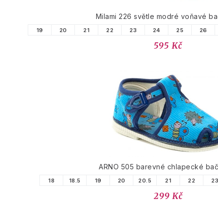
Milami 226 světle modré voňavé b
19
20
21
22
23
24
25
26
595 Kč
ARNO 505 barevné chlapecké ba
18
18.5
19
20
20.5
21
22
2
299 Kč