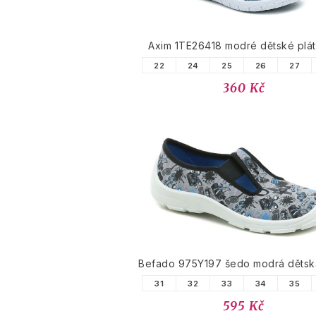
Axim 1TE26418 modré dětské plá
22
24
25
26
27
360 Kč
Befado 975Y197 šedo modrá dětsk
31
32
33
34
35
595 Kč