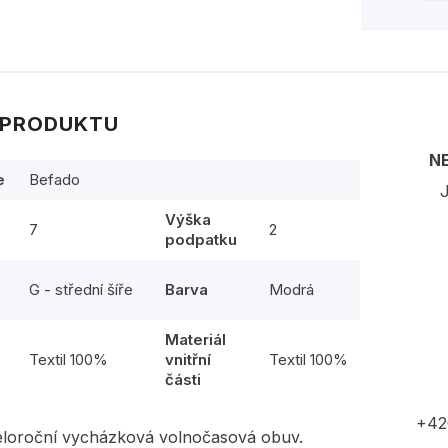
 PRODUKTU
N
e
Befado
J
Výška
7
2
podpatku
G - střední šíře
Barva
Modrá
Materiál
l
Textil 100%
vnitřní
Textil 100%
části
+42
eloroční vycházková volnočasová obuv.