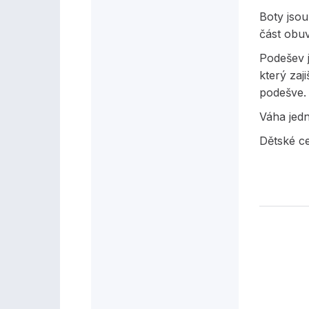
Boty jsou
část obuv
Podešev j
který zaj
podešve
Váha jed
Dětské ce