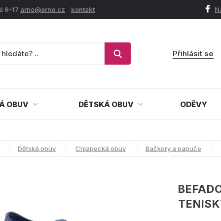
á 9-17
arno@arno.cz
kontakt
N
Přihlásit se
Á OBUV
DĚTSKÁ OBUV
ODĚVY
Dětská obuv
Chlapecká obuv
Bačkory a papuče
BEFADO
TENIS