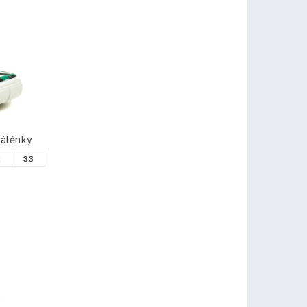
látěnky
2
33