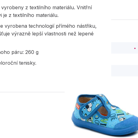
 vyrobeny z textilního materiálu. Vnitřní
i je z textilního materiálu.
e vyrobena technologií přímého nástřiku,
išťuje výrazně lepší vlastnosti než lepené
.
noho páru: 260 g
loroční tenisky.
PODOBNÉ PRODUK