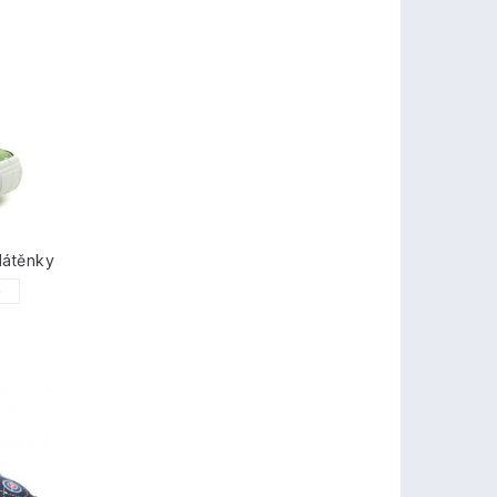
látěnky
0