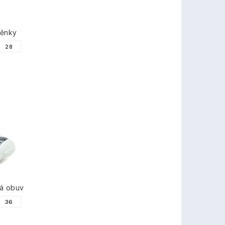
těnky
28
á obuv
36