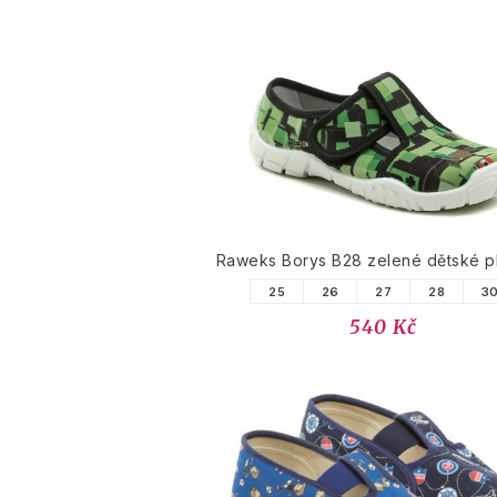
Raweks Borys B28 zelené dětské p
25
26
27
28
3
540 Kč