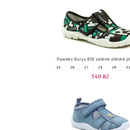
Raweks Borys B18 zelené dětské p
25
26
27
28
29
3
540 Kč