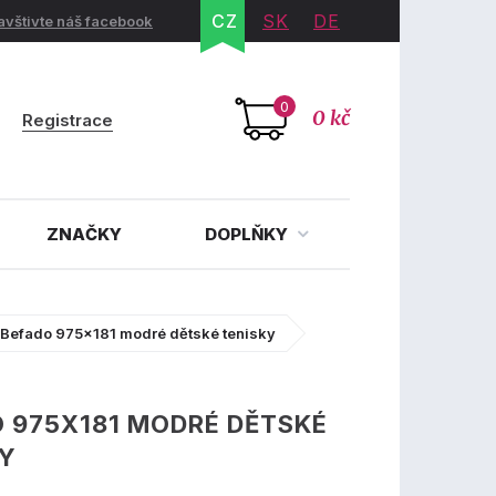
CZ
SK
DE
avštivte náš facebook
0
0 kč
Registrace
ZNAČKY
DOPLŇKY
Befado 975x181 modré dětské tenisky
 975X181 MODRÉ DĚTSKÉ
KY