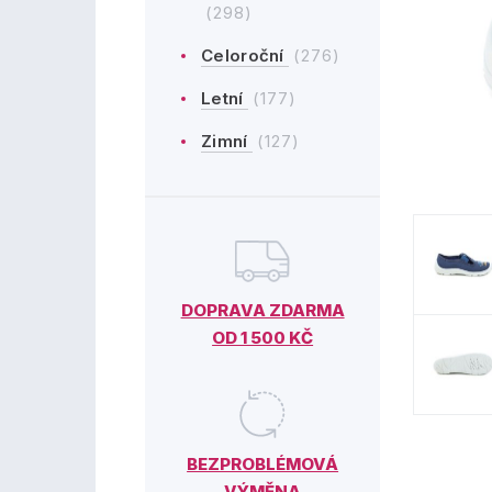
(298)
Celoroční
(276)
Letní
(177)
Zimní
(127)
DOPRAVA ZDARMA
OD 1 500 KČ
BEZPROBLÉMOVÁ
VÝMĚNA