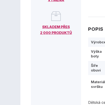
SKLADEM PŘES
POPIS
2 000 PRODUKTŮ
Výrobc
Výška
boty
Šíře
obuvi
Materiá
svršku
Dětská c