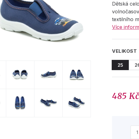
Dětská cel
volnočasov
textilního m
Více inform
VELIKOST
25
2
485 K