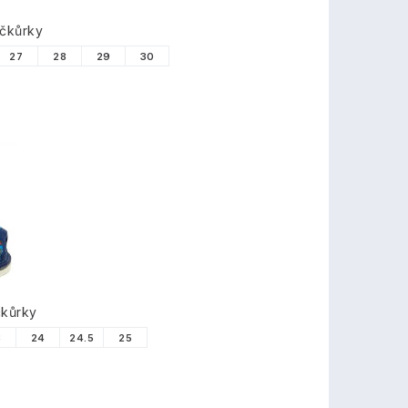
ačkůrky
27
28
29
30
čkůrky
3
24
24.5
25