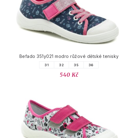
Befado 351y021 modro růžové dětské tenisky
31
32
35
36
540 Kč