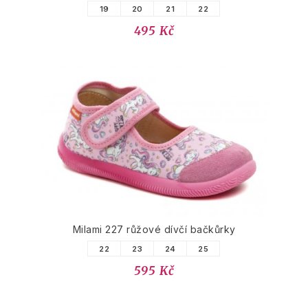
19
20
21
22
495 Kč
Milami 227 růžové dívčí bačkůrky
22
23
24
25
595 Kč