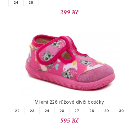
24
26
299 Kč
Milami 226 růžové dívčí botičky
22
23
24
26
27
28
29
30
595 Kč