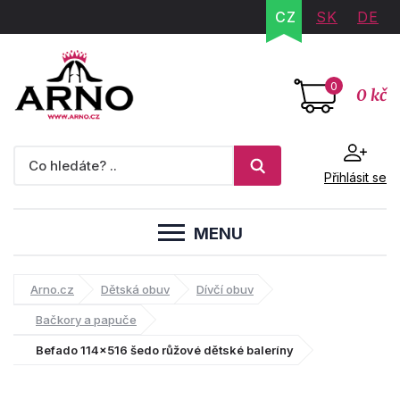
CZ
SK
DE
0
0 kč
Přihlásit se
MENU
Arno.cz
Dětská obuv
Dívčí obuv
Bačkory a papuče
Befado 114x516 šedo růžové dětské baleríny