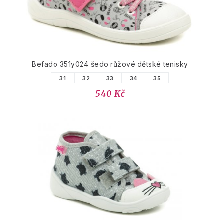
Befado 351y024 šedo růžové dětské tenisky
31
32
33
34
35
540 Kč