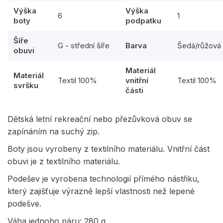
Výška
Výška
6
1
boty
podpatku
Šíře
G - střední šíře
Barva
Šedá/růžová
obuvi
Materiál
Materiál
Textil 100%
vnitřní
Textil 100%
svršku
části
Dětská letní rekreační nebo přezůvková obuv se
zapínáním na suchý zip.
Boty jsou vyrobeny z textilního materiálu. Vnitřní část
obuvi je z textilního materiálu.
Podešev je vyrobena technologií přímého nástřiku,
který zajišťuje výrazně lepší vlastnosti než lepené
podešve.
Váha jednoho páru: 280 g