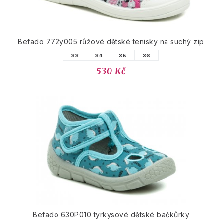
Befado 772y005 růžové dětské tenisky na suchý zip
33
34
35
36
530 Kč
Befado 630P010 tyrkysové dětské bačkůrky