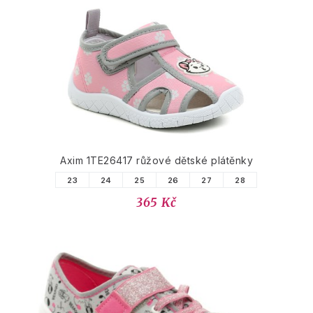
Axim 1TE26417 růžové dětské plátěnky
23
24
25
26
27
28
365 Kč