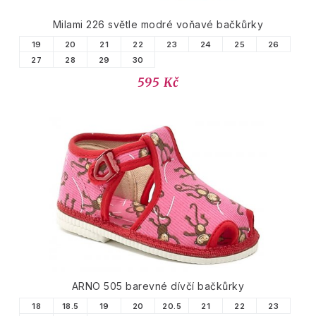
Milami 226 světle modré voňavé bačkůrky
19
20
21
22
23
24
25
26
27
28
29
30
595 Kč
ARNO 505 barevné dívčí bačkůrky
18
18.5
19
20
20.5
21
22
23