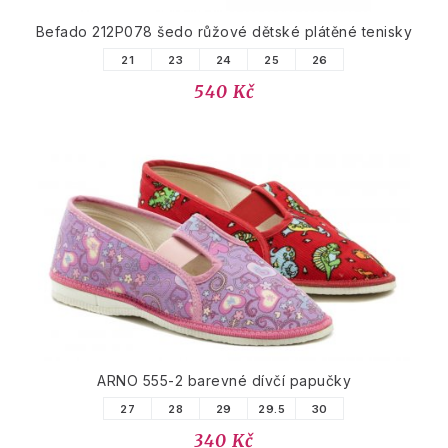
Befado 212P078 šedo růžové dětské plátěné tenisky
21
23
24
25
26
540 Kč
ARNO 555-2 barevné dívčí papučky
27
28
29
29.5
30
340 Kč