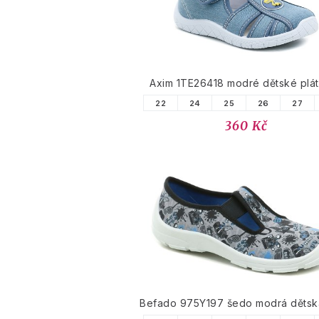
Axim 1TE26418 modré dětské plá
22
24
25
26
27
360 Kč
Befado 975Y197 šedo modrá dětsk