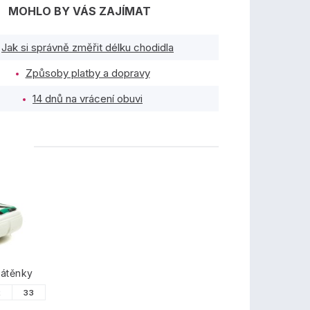
MOHLO BY VÁS ZAJÍMAT
Jak si správně změřit délku chodidla
Způsoby platby a dopravy
14 dnů na vrácení obuvi
TY
látěnky
2
33