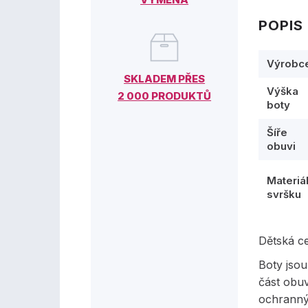
POPIS
Výrobc
SKLADEM PŘES
Výška
2 000 PRODUKTŮ
boty
Šíře
obuvi
Materiá
svršku
Dětská c
Boty jsou
část obuvi
ochranný 