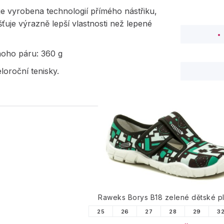
e vyrobena technologií přímého nástřiku,
išťuje výrazně lepší vlastnosti než lepené
.
noho páru: 360 g
loroční tenisky.
PODOBNÉ PRODUK
Raweks Borys B18 zelené dětské p
25
26
27
28
29
3