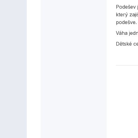
Podešev j
který zaj
podešve
Váha jed
Dětské ce