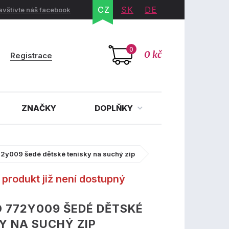
CZ
SK
DE
avštivte náš facebook
0
0 kč
Registrace
ZNAČKY
DOPLŇKY
2y009 šedé dětské tenisky na suchý zip
produkt již není dostupný
 772Y009 ŠEDÉ DĚTSKÉ
Y NA SUCHÝ ZIP