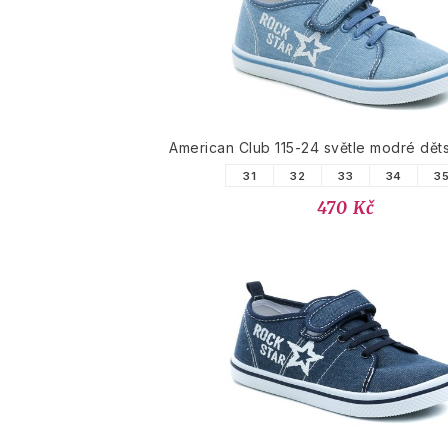
American Club 115-24 světle modré dět
31
32
33
34
3
470 Kč