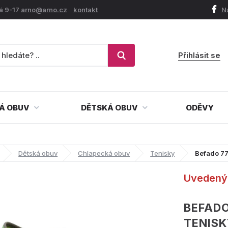
á 9-17
arno@arno.cz
kontakt
N
Přihlásit se
Á OBUV
DĚTSKÁ OBUV
ODĚVY
Dětská obuv
Chlapecká obuv
Tenisky
Befado 77
Uvedený 
BEFADO
TENISK