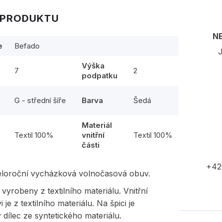
 PRODUKTU
N
e
Befado
J
Výška
7
2
podpatku
G - střední šíře
Barva
Šedá
Materiál
l
Textil 100%
vnitřní
Textil 100%
části
+42
eloroční vycházková volnočasová obuv.
 vyrobeny z textilního materiálu. Vnitřní
 je z textilního materiálu. Na špici je
dílec ze syntetického materiálu.