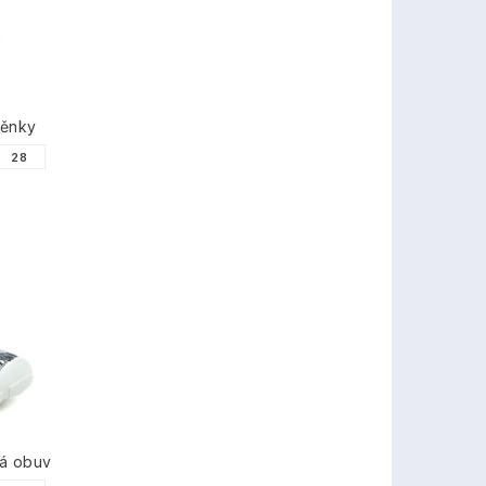
těnky
28
á obuv