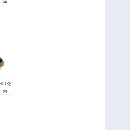
36
enisky
38