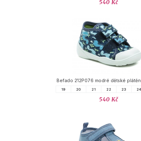
540 Kč
Befado 212P076 modré dětské plátěn
19
20
21
22
23
2
540 Kč