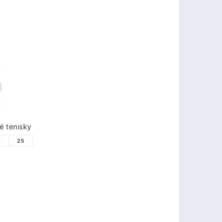
é tenisky
4
25