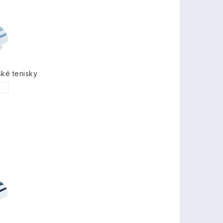
ské tenisky
5