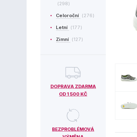
(298)
Celoroční
(276)
Letní
(177)
Zimní
(127)
DOPRAVA ZDARMA
OD 1 500 KČ
BEZPROBLÉMOVÁ
VÝMĚNA