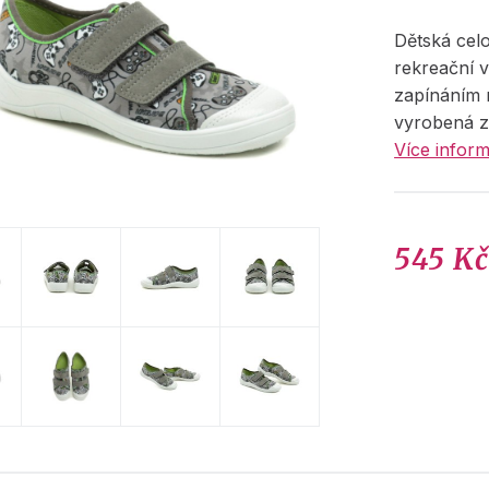
Dětská cel
rekreační 
zapínáním 
vyrobená z 
Více inform
545 K