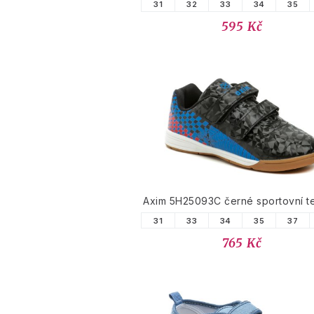
31
32
33
34
35
595 Kč
Axim 5H25093C černé sportovní t
31
33
34
35
37
765 Kč