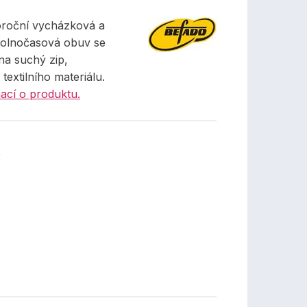
oroční vycházková a
volnočasová obuv se
na suchý zip,
textilního materiálu.
ací o produktu.
č