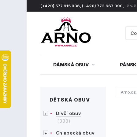
(+420) 577 915 036, (+420) 773 667 390,
Po-P
DÁMSKÁ OBUV
PÁNSK
Arno.cz
DĚTSKÁ OBUV
Dívčí obuv
(338)
Chlapecká obuv