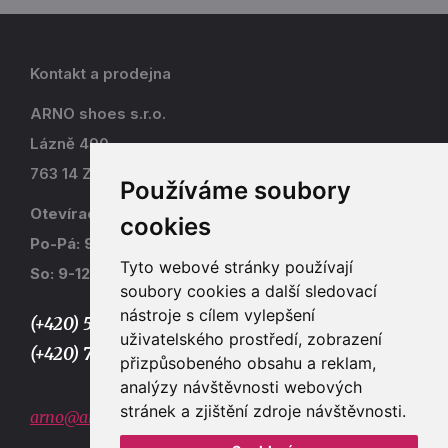
Kontakt a prodejna
ARNO shoes s.r.o.
Lázně 490
763 14 Zlín - Kostelec
Používáme soubory
Otevírací doba
cookies
Po-Pá: 9-17
Tyto webové stránky používají
So: 9-12
soubory cookies a další sledovací
nástroje s cílem vylepšení
(+420) 577 915 036,
uživatelského prostředí, zobrazení
(+420) 773 667 390
přizpůsobeného obsahu a reklam,
analýzy návštěvnosti webových
stránek a zjištění zdroje návštěvnosti.
arno@arno.cz