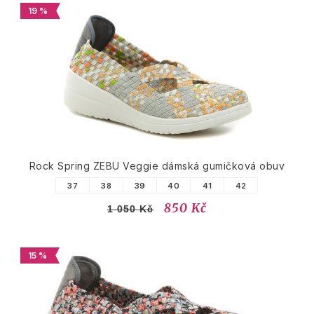
19 %
Rock Spring ZEBU Veggie dámská gumičková obuv
37
38
39
40
41
42
850 Kč
1 050 Kč
15 %