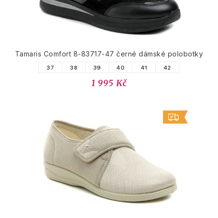
Tamaris Comfort 8-83717-47 černé dámské polobotky
37
38
39
40
41
42
1 995 Kč