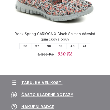
Rock Spring CARIOCA X Black Salmon dámská
gumičková obuv
36
37
38
39
40
41
930 Kč
1 100 Kč
TABULKA VELIKOSTÍ
ČASTO KLADENÉ DOTAZY
NÁKUPNÍ RÁDCE