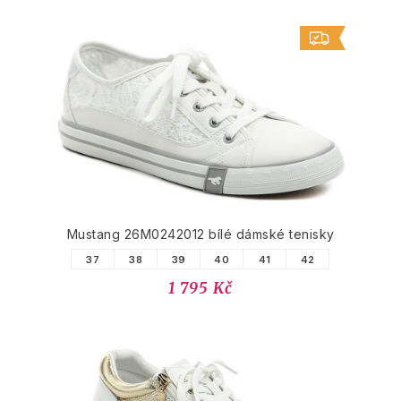
Mustang 26M0242012 bílé dámské tenisky
37
38
39
40
41
42
1 795 Kč