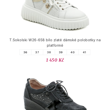
T.Sokolski W26-658 bílo zlaté dámské polobotky na
platformě
36
37
38
39
40
41
1 450 Kč