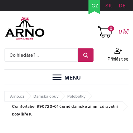
CZ
SK
DE
0
0 kč
Přihlásit se
MENU
Arno.cz
Dámská obuv
Polobotky
Comfortabel 990723-01 černé dámské zimní zdravotní
boty šíře K