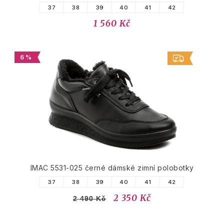
37
38
39
40
41
42
1 560 Kč
6 %
IMAC 5531-025 černé dámské zimní polobotky
37
38
39
40
41
42
2 350 Kč
2 490 Kč