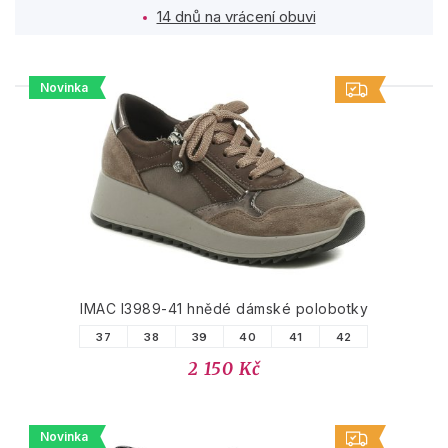
14 dnů na vrácení obuvi
Novinka
PODOBNÉ PRODUKTY
IMAC I3989-41 hnědé dámské polobotky
37
38
39
40
41
42
2 150 Kč
Novinka