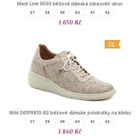
Medi Line 9530 béžová dámská zdravotní obuv
37
38
39
40
41
42
1 650 Kč
Wild 061P9810-B2 béžové dámské polobotky na klínku
37
38
39
40
41
42
1 840 Kč