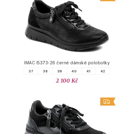
IMAC I5373-26 černé dámské polobotky
37
38
39
40
41
42
2 100 Kč