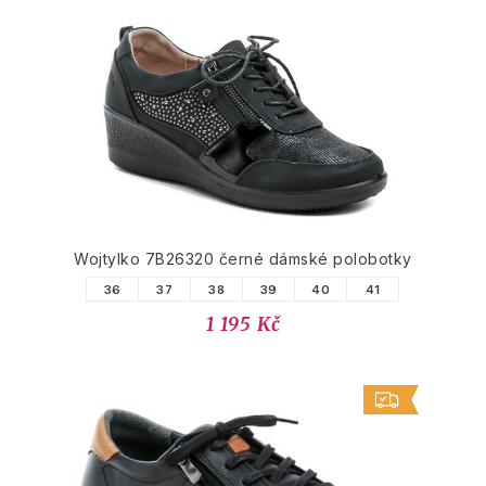
Wojtylko 7B26320 černé dámské polobotky
36
37
38
39
40
41
1 195 Kč