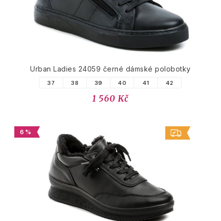
Urban Ladies 24059 černé dámské polobotky
37
38
39
40
41
42
1 560 Kč
6 %