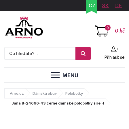
CZ
SK
DE
0
0 kč
Přihlásit se
MENU
Arno.cz
Dámská obuv
Polobotky
Jana 8-24666-43 černé dámské polobotky šíře H