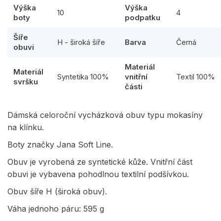
Výška
Výška
10
4
boty
podpatku
Šíře
H - široká šíře
Barva
Černá
obuvi
Materiál
Materiál
Syntetika 100%
vnitřní
Textil 100%
svršku
části
Dámská celoroční vycházková obuv typu mokasíny
na klínku.
Boty značky Jana Soft Line.
Obuv je vyrobená ze syntetické kůže. Vnitřní část
obuvi je vybavena pohodlnou textilní podšívkou.
Obuv šíře H (široká obuv).
Váha jednoho páru: 595 g