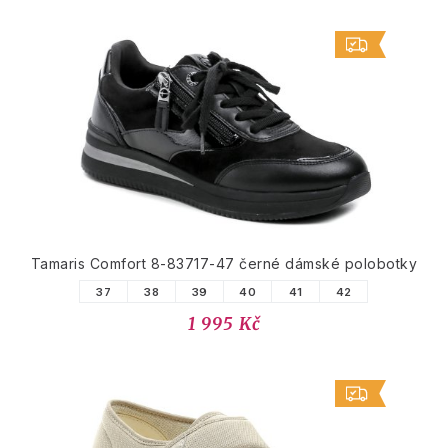
Tamaris Comfort 8-83717-47 černé dámské polobotky
37
38
39
40
41
42
1 995 Kč