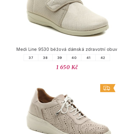
Medi Line 9530 béžová dámská zdravotní obuv
37
38
39
40
41
42
1 650 Kč