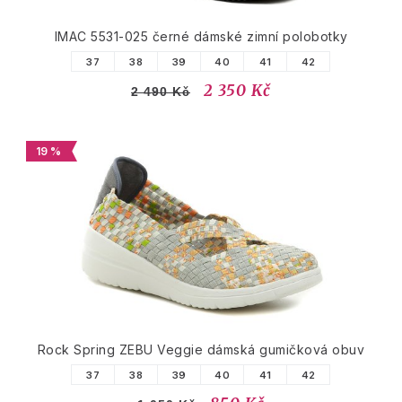
IMAC 5531-025 černé dámské zimní polobotky
37
38
39
40
41
42
2 350 Kč
2 490 Kč
19 %
Rock Spring ZEBU Veggie dámská gumičková obuv
37
38
39
40
41
42