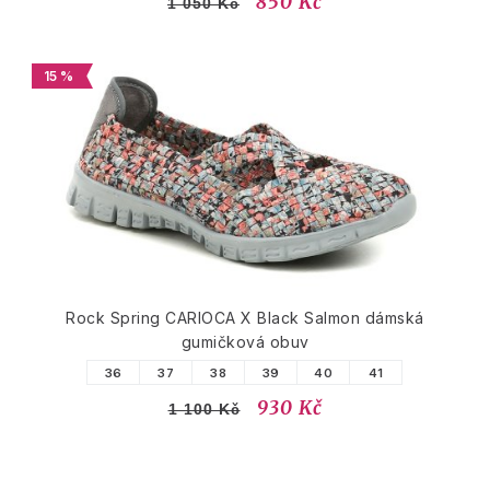
850 Kč
1 050 Kč
15 %
Rock Spring CARIOCA X Black Salmon dámská
gumičková obuv
36
37
38
39
40
41
930 Kč
1 100 Kč