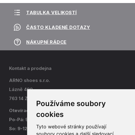
TABULKA VELIKOSTÍ
ČASTO KLADENÉ DOTAZY
NÁKUPNÍ RÁDCE
Kontakt a prodejna
ARNO shoes s.r.o.
Lázně 490
763 14 Zlín - Kostelec
Používáme soubory
Otevírací doba
cookies
Po-Pá: 9-17
Tyto webové stránky používají
So: 9-12
soubory cookies a další sledovací