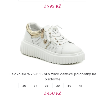
1 795 Kč
T.Sokolski W26-658 bílo zlaté dámské polobotky na
platformě
36
37
38
39
40
41
1 450 Kč