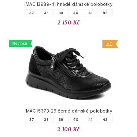
IMAC I3989-41 hnědé dámské polobotky
37
38
39
40
41
42
2 150 Kč
Novinka
IMAC I5373-26 černé dámské polobotky
37
38
39
40
41
42
2 100 Kč