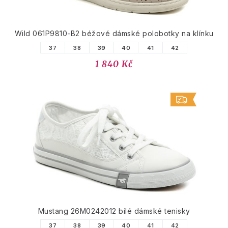
Wild 061P9810-B2 béžové dámské polobotky na klínku
37
38
39
40
41
42
1 840 Kč
Mustang 26M0242012 bílé dámské tenisky
37
38
39
40
41
42