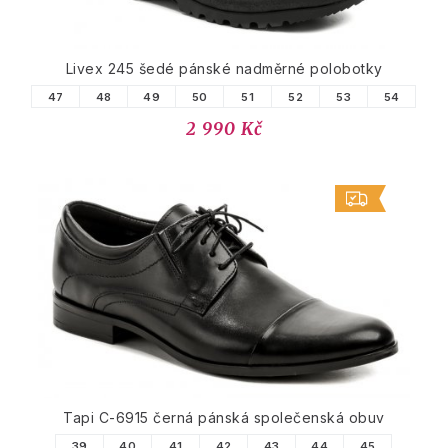
Livex 245 šedé pánské nadměrné polobotky
47
48
49
50
51
52
53
54
2 990 Kč
Tapi C-6915 černá pánská společenská obuv
39
40
41
42
43
44
45