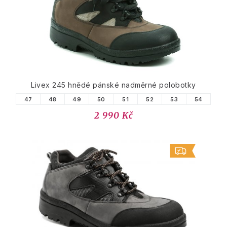
Livex 245 hnědé pánské nadměrné polobotky
47
48
49
50
51
52
53
54
2 990 Kč