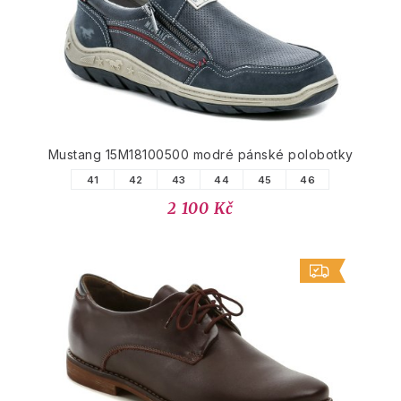
Mustang 15M18100500 modré pánské polobotky
41
42
43
44
45
46
2 100 Kč