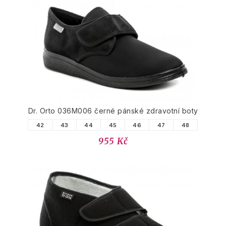
Dr. Orto 036M006 černé pánské zdravotní boty
42
43
44
45
46
47
48
955 Kč