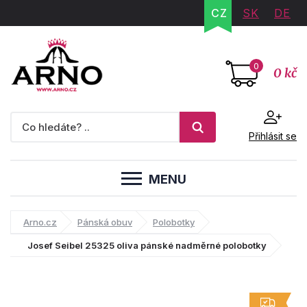
CZ
SK
DE
0
0 kč
Přihlásit se
MENU
Arno.cz
Pánská obuv
Polobotky
Josef Seibel 25325 oliva pánské nadměrné polobotky