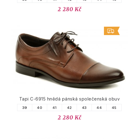
2 280 Kč
Tapi C-6915 hnědá pánská společenská obuv
39
40
41
42
43
44
45
2 280 Kč