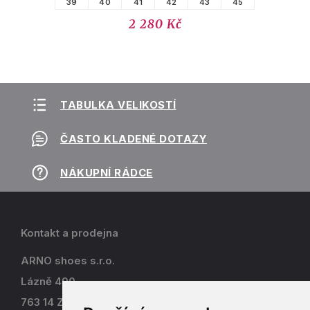
39
40
41
42
43
45
2 280 Kč
TABULKA VELIKOSTÍ
ČASTO KLADENÉ DOTAZY
NÁKUPNÍ RÁDCE
Kontakt a prodejna
ARNO shoes s.r.o.
Lázně 490
763 14 Zlín - Kostelec