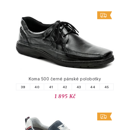
Koma 500 černé pánské polobotky
39
40
41
42
43
44
45
1 895 Kč