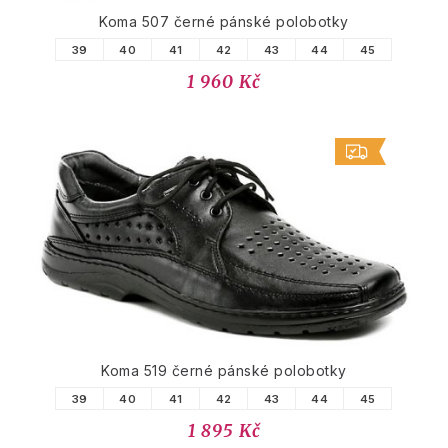
Koma 507 černé pánské polobotky
39
40
41
42
43
44
45
1 960 Kč
Koma 519 černé pánské polobotky
39
40
41
42
43
44
45
1 895 Kč