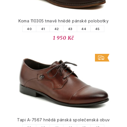
Koma 110305 tmavě hnědé pánské polobotky
40
41
42
43
44
45
1 950 Kč
Tapi A-7567 hnědá pánská společenská obuv