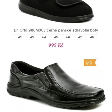
Dr. Orto 986M003 černé pánské zdravotní boty
42
43
44
45
46
47
48
995 Kč