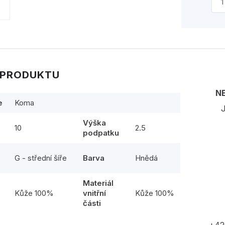
 PRODUKTU
N
e
Koma
J
Výška
10
2.5
podpatku
G - střední šíře
Barva
Hnědá
Materiál
l
Kůže 100%
vnitřní
Kůže 100%
části