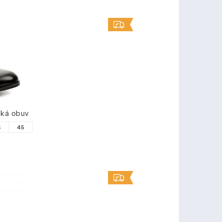
ská obuv
4
45