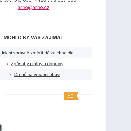
0 577 915 036, +420 773 667 390
arno@arno.cz
MOHLO BY VÁS ZAJÍMAT
Jak si správně změřit délku chodidla
Způsoby platby a dopravy
14 dnů na vrácení obuvi
TY