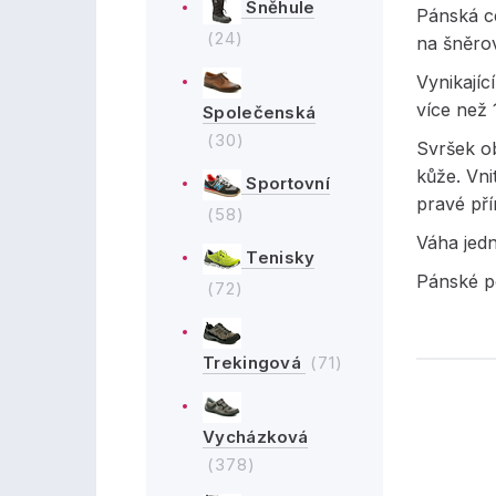
Sněhule
Pánská c
(24)
na šněro
Vynikajíc
více než 
Společenská
(30)
Svršek ob
kůže. Vni
Sportovní
pravé pří
(58)
Váha jed
Tenisky
Pánské p
(72)
Trekingová
(71)
Vycházková
(378)