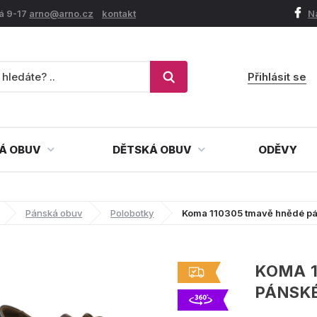
á 9-17
arno@arno.cz
kontakt
N
Přihlásit se
Á OBUV
DĚTSKÁ OBUV
ODĚVY
Pánská obuv
Polobotky
Koma 110305 tmavě hnědé pá
KOMA 
PÁNSK