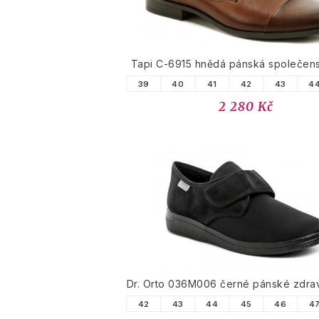
Tapi C-6915 hnědá pánská společen
39
40
41
42
43
4
2 280 Kč
Dr. Orto 036M006 černé pánské zdrav
42
43
44
45
46
4