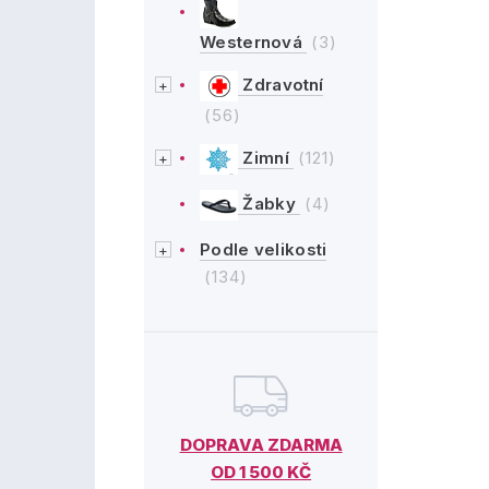
Westernová
(3)
Zdravotní
(56)
Zimní
(121)
Žabky
(4)
Podle velikosti
(134)
DOPRAVA ZDARMA
OD 1 500 KČ