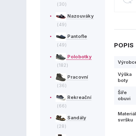
(30)
Nazouváky
(49)
Pantofle
POPIS
(49)
Polobotky
Výrobc
(182)
Výška
Pracovní
boty
(36)
Šíře
Rekreační
obuvi
(66)
Materiá
Sandály
svršku
(28)