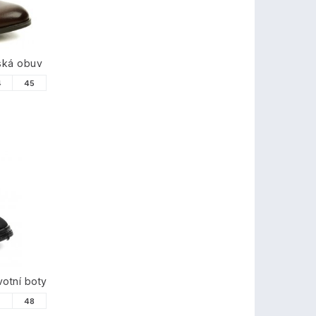
ská obuv
4
45
otní boty
7
48