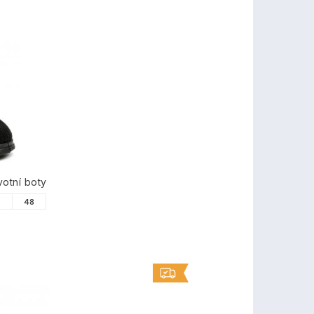
otní boty
7
48