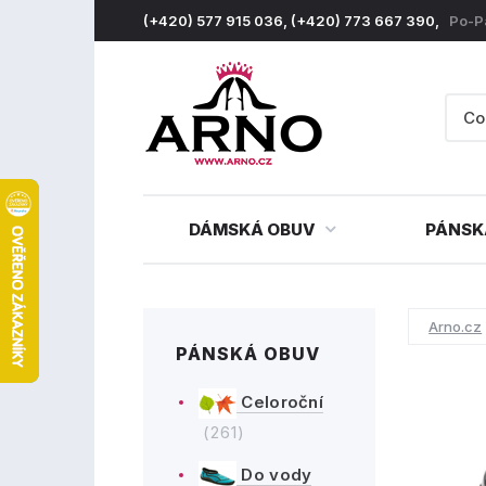
(+420) 577 915 036, (+420) 773 667 390,
Po-P
DÁMSKÁ OBUV
PÁNSK
Arno.cz
PÁNSKÁ OBUV
Celoroční
(261)
Do vody