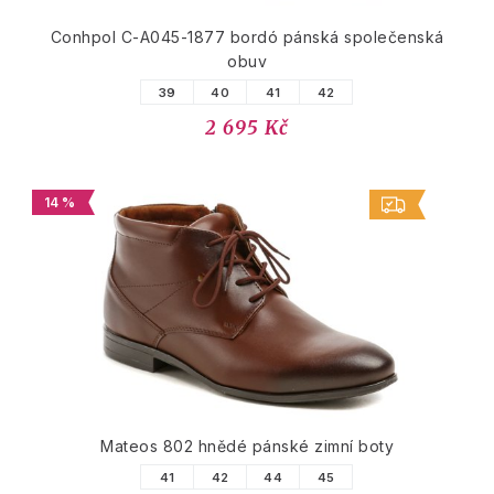
Conhpol C-A045-1877 bordó pánská společenská
obuv
39
40
41
42
2 695 Kč
14 %
Mateos 802 hnědé pánské zimní boty
41
42
44
45