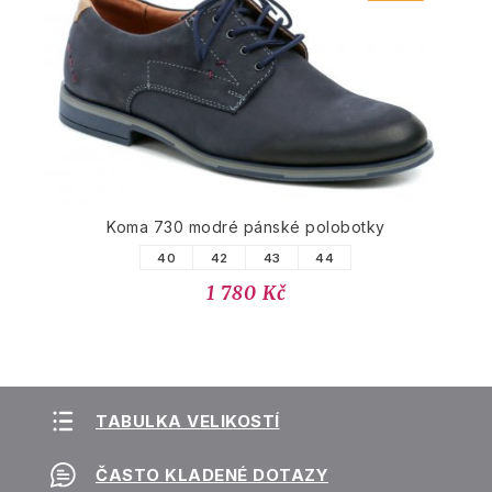
Koma 730 modré pánské polobotky
40
42
43
44
1 780 Kč
TABULKA VELIKOSTÍ
ČASTO KLADENÉ DOTAZY