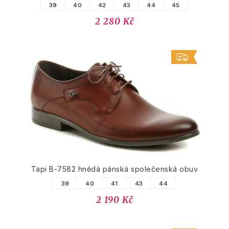
39
40
42
43
44
45
2 280 Kč
Tapi B-7582 hnědá pánská společenská obuv
39
40
41
43
44
2 190 Kč