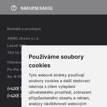
NÁKUPNÍ RÁDCE
Kontakt a prodejna
ARNO shoes s.r.o.
Lázně 490
763 14 Zlín - Kostelec
Používáme soubory
Otevírací doba
cookies
Po-Pá: 9-17
Tyto webové stránky používají
So: 9-12
soubory cookies a další sledovací
nástroje s cílem vylepšení
(+420) 577 915 036,
uživatelského prostředí, zobrazení
(+420) 773 667 390
přizpůsobeného obsahu a reklam,
analýzy návštěvnosti webových