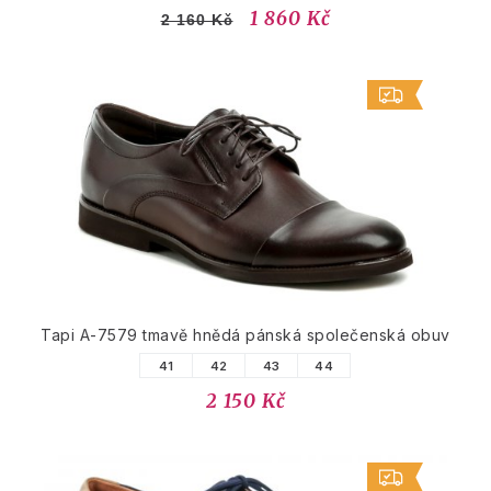
1 860 Kč
2 160 Kč
Tapi A-7579 tmavě hnědá pánská společenská obuv
41
42
43
44
2 150 Kč