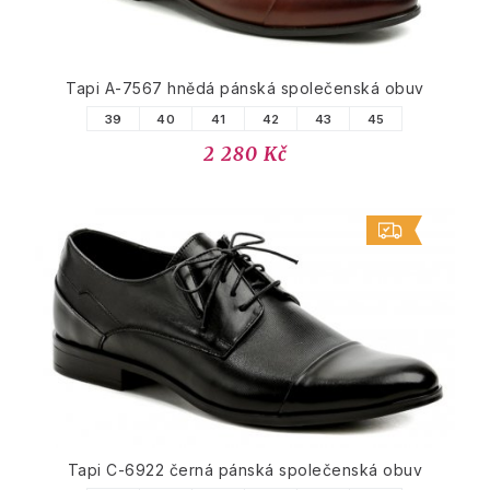
Tapi A-7567 hnědá pánská společenská obuv
39
40
41
42
43
45
2 280 Kč
Tapi C-6922 černá pánská společenská obuv