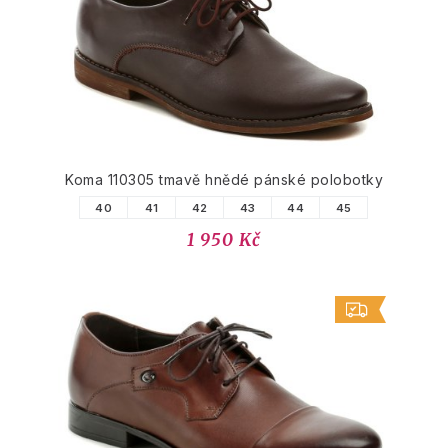
Koma 110305 tmavě hnědé pánské polobotky
40
41
42
43
44
45
1 950 Kč