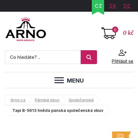
CZ
SK
DE
0
0 kč
Přihlásit se
MENU
Arno.cz
Pánská obuv
Společenská
Tapi B-5613 hnědá pánská společenská obuv