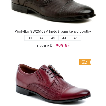
Wojtylko 9W25103V hnědé pánské polobotky
41
42
43
44
45
995 Kč
1 270 Kč