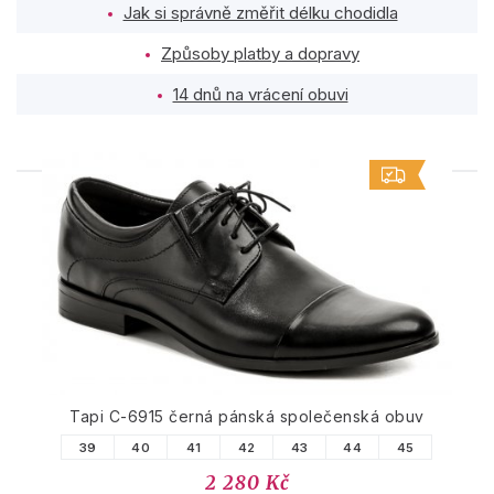
Jak si správně změřit délku chodidla
Způsoby platby a dopravy
14 dnů na vrácení obuvi
PODOBNÉ PRODUKTY
Tapi C-6915 černá pánská společenská obuv
39
40
41
42
43
44
45
2 280 Kč