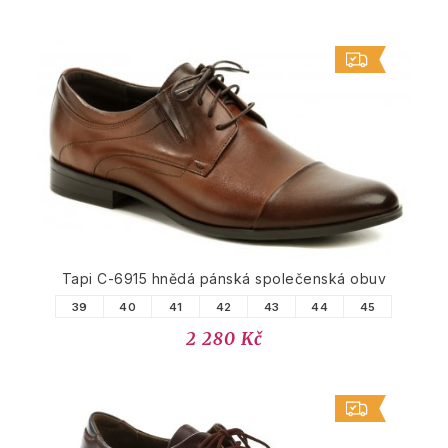
Tapi C-6915 hnědá pánská společenská obuv
39
40
41
42
43
44
45
2 280 Kč