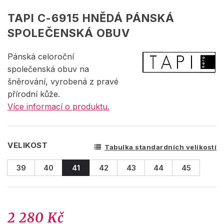
TAPI C-6915 HNĚDÁ PÁNSKÁ
SPOLEČENSKÁ OBUV
Pánská celoroční
společenská obuv na
šněrování, vyrobená z pravé
přírodní kůže.
Více informací o produktu.
VELIKOST
Tabulka standardních velikostí
39
40
41
42
43
44
45
2 280 Kč