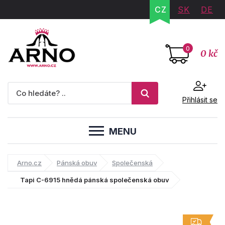
CZ
SK
DE
0
0 kč
Přihlásit se
MENU
Arno.cz
Pánská obuv
Společenská
Tapi C-6915 hnědá pánská společenská obuv