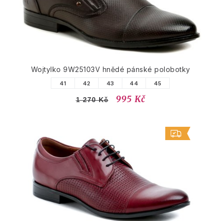
Wojtylko 9W25103V hnědé pánské polobotky
41
42
43
44
45
995 Kč
1 270 Kč