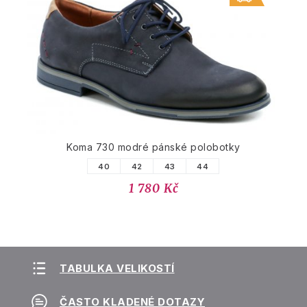
Koma 730 modré pánské polobotky
40
42
43
44
1 780 Kč
TABULKA VELIKOSTÍ
ČASTO KLADENÉ DOTAZY