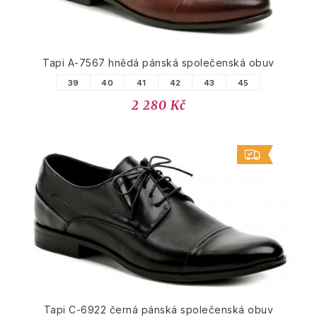
Tapi A-7567 hnědá pánská společenská obuv
39
40
41
42
43
45
2 280 Kč
Tapi C-6922 černá pánská společenská obuv