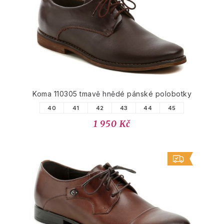
Koma 110305 tmavě hnědé pánské polobotky
40
41
42
43
44
45
1 950 Kč