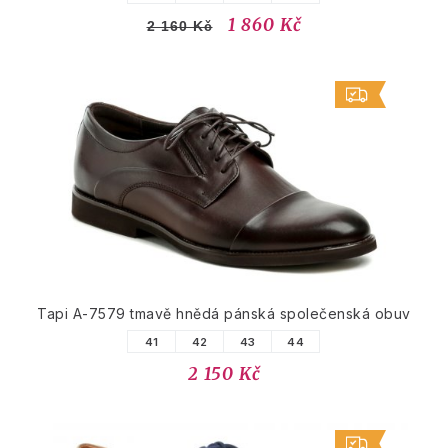
1 860 Kč
2 160 Kč
Tapi A-7579 tmavě hnědá pánská společenská obuv
41
42
43
44
2 150 Kč