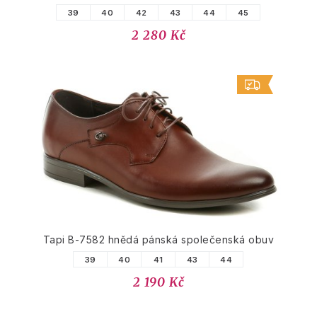
39
40
42
43
44
45
2 280 Kč
Tapi B-7582 hnědá pánská společenská obuv
39
40
41
43
44
2 190 Kč