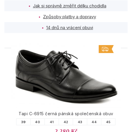
Jak si správně změřit délku chodidla
Způsoby platby a dopravy
14 dnů na vrácení obuvi
PODOBNÉ PRODUKTY
Tapi C-6915 černá pánská společenská obuv
39
40
41
42
43
44
45
2 280 Kč