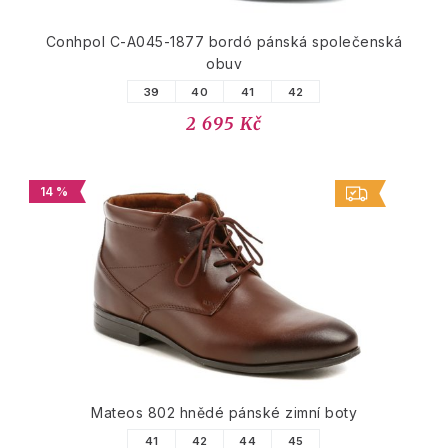
Conhpol C-A045-1877 bordó pánská společenská
obuv
39
40
41
42
2 695 Kč
14 %
Mateos 802 hnědé pánské zimní boty
41
42
44
45