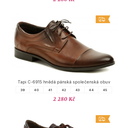
Tapi C-6915 hnědá pánská společenská obuv
39
40
41
42
43
44
45
2 280 Kč