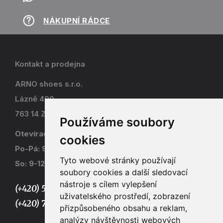
NÁKUPNÍ RÁDCE
Kontakt a prodejna
ARNO shoes s.r.o.
Lázně 490
763 14 Zlín - Kostelec
Používáme soubory
Otevírací doba
cookies
Po-Pá: 9-17
Tyto webové stránky používají
So: 9-12
soubory cookies a další sledovací
nástroje s cílem vylepšení
(+420) 577 915 036,
uživatelského prostředí, zobrazení
(+420) 773 667 390
přizpůsobeného obsahu a reklam,
analýzy návštěvnosti webových