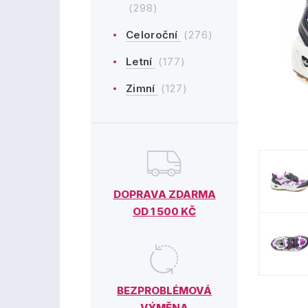
(298)
Celoroční
(276)
Letní
(177)
Zimní
(127)
DOPRAVA ZDARMA
OD 1 500 KČ
BEZPROBLÉMOVÁ
VÝMĚNA