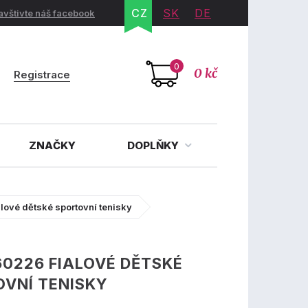
CZ
SK
DE
avštivte náš facebook
0
0 kč
Registrace
ZNAČKY
DOPLŇKY
lové dětské sportovní tenisky
60226 FIALOVÉ DĚTSKÉ
VNÍ TENISKY