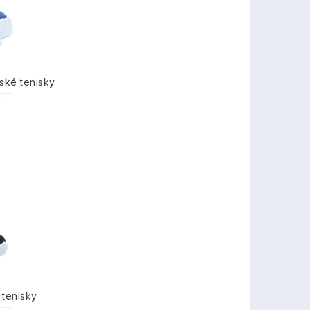
ské tenisky
5
tenisky