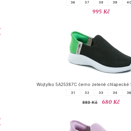
36
37
38
39
4
995 Kč
Wojtylko 5A25387C černo zelené chlapecké S
31
32
33
34
3
680 Kč
880 Kč