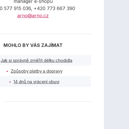
manager e-shopu
0 577 915 036, +420 773 667 390
arno@arno.cz
MOHLO BY VÁS ZAJÍMAT
Jak si správně změřit délku chodidla
Způsoby platby a dopravy
14 dnů na vrácení obuvi
TY