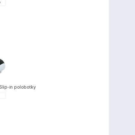
0
lip-in polobotky
6