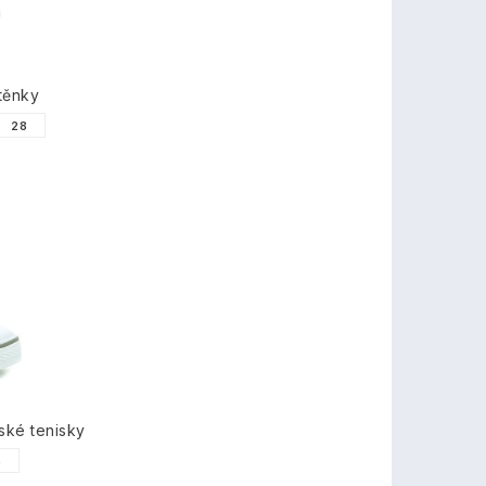
těnky
28
ské tenisky
5