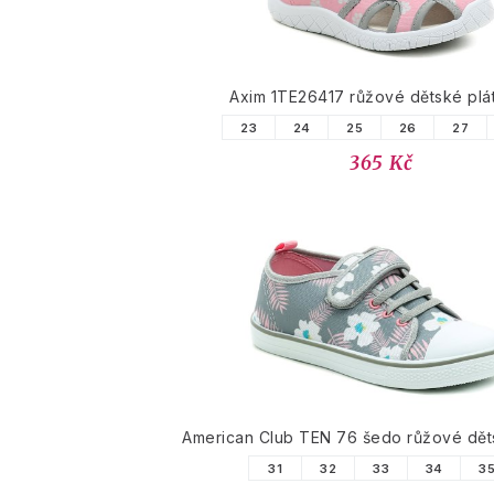
Axim 1TE26417 růžové dětské plá
23
24
25
26
27
365 Kč
American Club TEN 76 šedo růžové dět
31
32
33
34
3