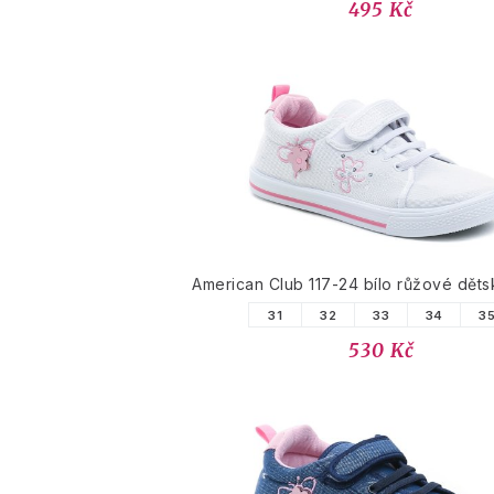
495 Kč
American Club 117-24 bílo růžové děts
31
32
33
34
3
530 Kč