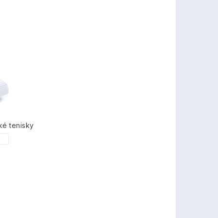
ké tenisky
5