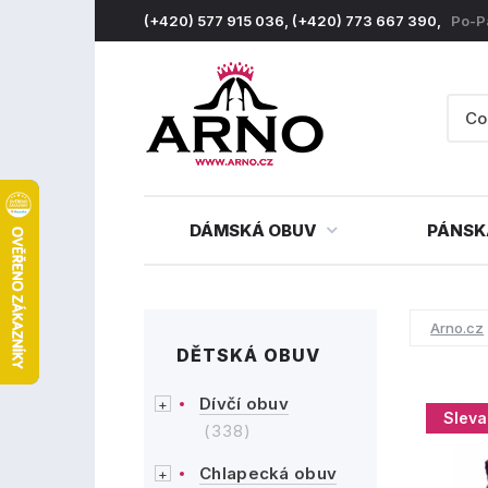
(+420) 577 915 036, (+420) 773 667 390,
Po-P
DÁMSKÁ OBUV
PÁNSK
Arno.cz
DĚTSKÁ OBUV
Dívčí obuv
Sleva
(338)
Chlapecká obuv