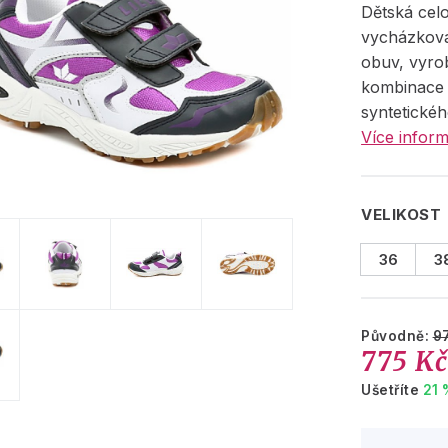
Dětská cel
vycházková
obuv, vyro
kombinace t
syntetickéh
Více inform
VELIKOST
36
3
Původně:
9
775 K
Ušetříte
21 