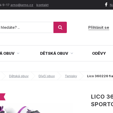
á 9-17
arno@arno.cz
kontakt
N
Přihlásit se
Á OBUV
DĚTSKÁ OBUV
ODĚVY
Dětská obuv
Dívčí obuv
Tenisky
Lico 360226 fia
LICO 3
SPORTO