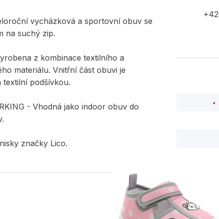
+42
eloroční vycházková a sportovní obuv se
m na suchý zip.
yrobena z kombinace textilního a
ého materiálu. Vnitřní část obuvi je
textilní podšívkou.
ING - Vhodná jako indoor obuv do
y.
nisky značky Lico.
PODOBNÉ PRODUK