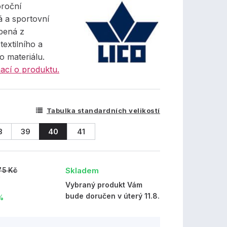
oroční
 a sportovní
bená z
extilního a
o materiálu.
ací o produktu.
Tabulka standardních velikostí
8
39
40
41
Skladem
75 Kč
č
Vybraný produkt Vám
bude doručen v úterý 11.8.
%