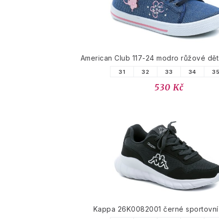
American Club 117-24 modro růžové dět
31
32
33
34
3
530 Kč
Kappa 26K0082001 černé sportovní 