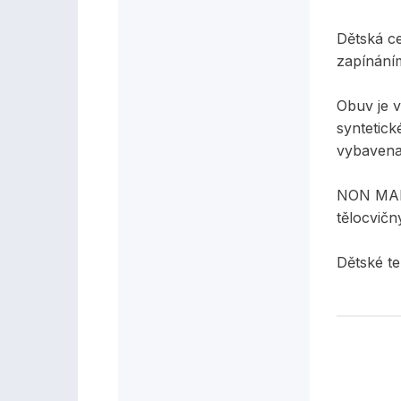
Dětská c
zapínání
Obuv je v
syntetick
vybavena 
NON MARK
tělocvičn
Dětské te