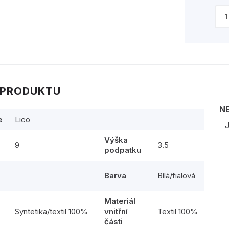
 PRODUKTU
N
e
Lico
J
Výška
9
3.5
podpatku
Barva
Bílá/fialová
Materiál
l
Syntetika/textil 100%
vnitřní
Textil 100%
části