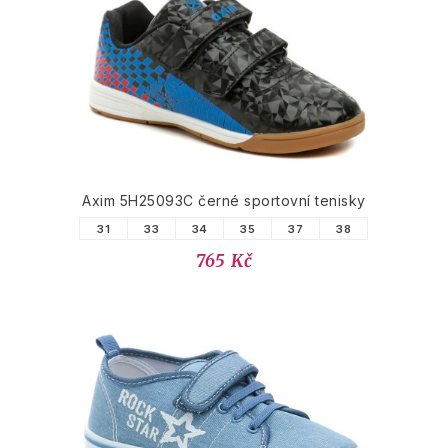
Axim 5H25093C černé sportovní tenisky
31
33
34
35
37
38
765 Kč