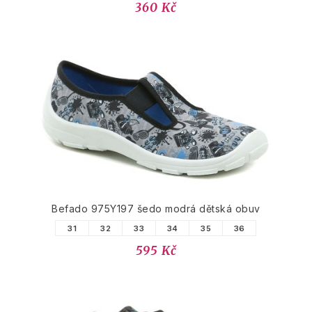
360 Kč
Befado 975Y197 šedo modrá dětská obuv
31
32
33
34
35
36
595 Kč