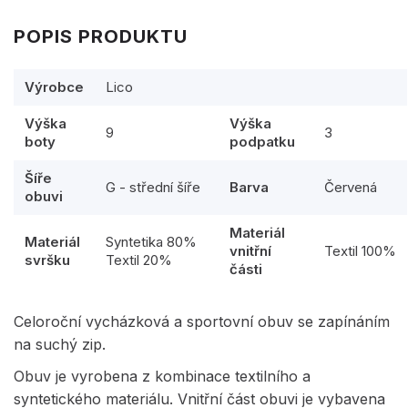
POPIS PRODUKTU
Výrobce
Lico
Výška
Výška
9
3
boty
podpatku
Šíře
G - střední šíře
Barva
Červená
obuvi
Materiál
Materiál
Syntetika 80%
vnitřní
Textil 100%
svršku
Textil 20%
části
Celoroční vycházková a sportovní obuv se zapínáním
na suchý zip.
Obuv je vyrobena z kombinace textilního a
syntetického materiálu. Vnitřní část obuvi je vybavena