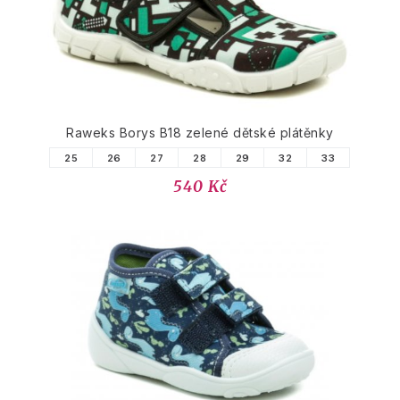
Raweks Borys B18 zelené dětské plátěnky
25
26
27
28
29
32
33
540 Kč