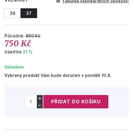
Tabulka standardních velikostí
36
37
Původně:
950 Kč
750 Kč
Ušetříte
21 %
Skladem
Vybraný produkt Vám bude doručen v pondělí 10.8.
+
−