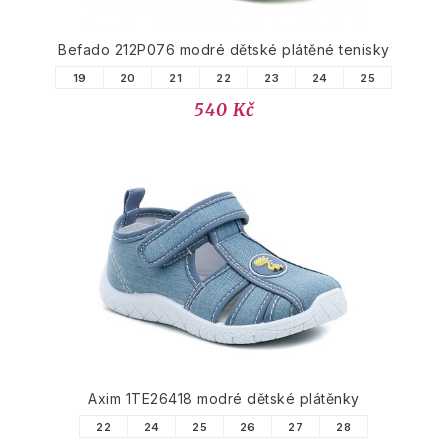
Befado 212P076 modré dětské plátěné tenisky
19
20
21
22
23
24
25
540 Kč
Axim 1TE26418 modré dětské plátěnky
22
24
25
26
27
28