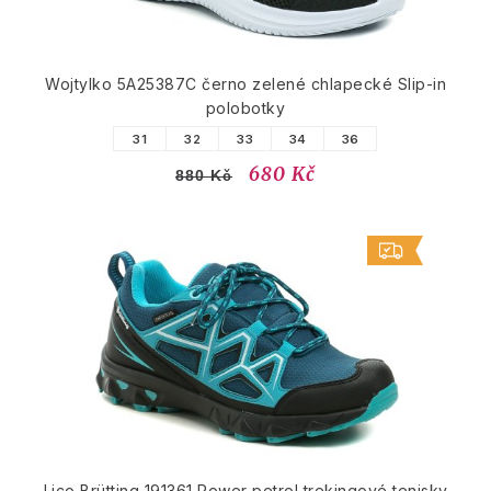
Wojtylko 5A25387C černo zelené chlapecké Slip-in
polobotky
31
32
33
34
36
680 Kč
880 Kč
Lico Brütting 191361 Power petrol trekingové tenisky