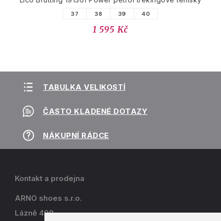
37
38
39
40
1 595 Kč
TABULKA VELIKOSTÍ
ČASTO KLADENÉ DOTAZY
NÁKUPNÍ RÁDCE
Kontakt a prodejna
ARNO shoes s.r.o.
Lázně 490