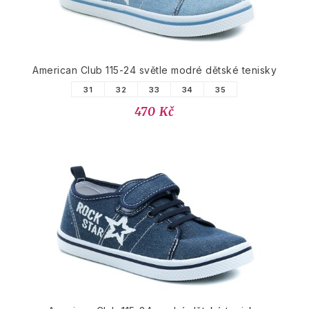
American Club 115-24 světle modré dětské tenisky
31
32
33
34
35
470 Kč