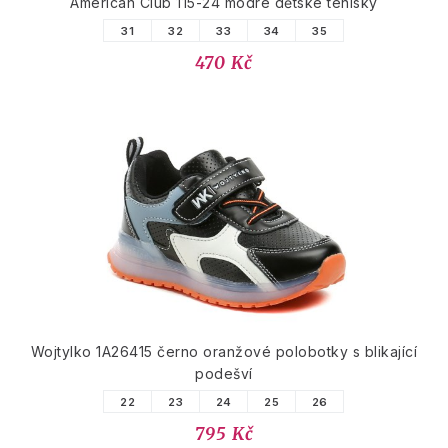
American Club 115-24 modré dětské tenisky
31
32
33
34
35
470 Kč
Wojtylko 1A26415 černo oranžové polobotky s blikající
podešví
22
23
24
25
26
795 Kč