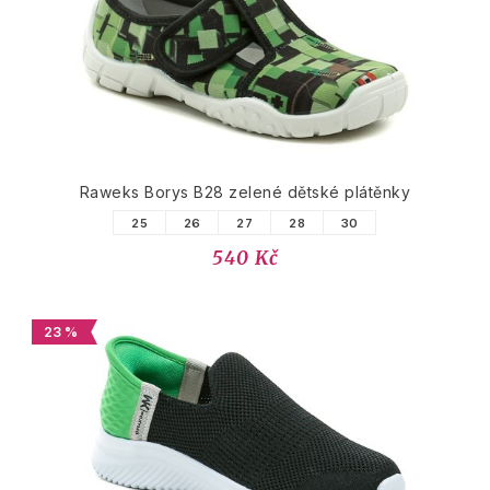
Raweks Borys B28 zelené dětské plátěnky
25
26
27
28
30
540 Kč
23 %