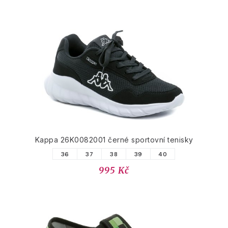
Kappa 26K0082001 černé sportovní tenisky
36
37
38
39
40
995 Kč