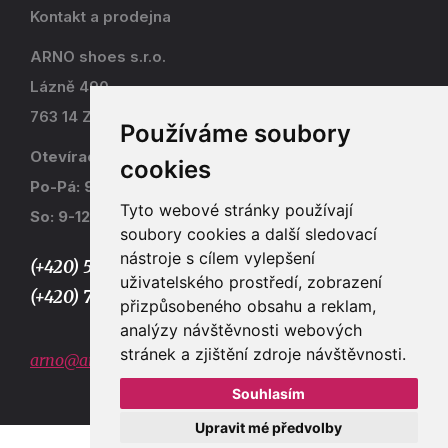
Kontakt a prodejna
ARNO shoes s.r.o.
Lázně 490
763 14 Zlín - Kostelec
Používáme soubory
Otevírací doba
cookies
Po-Pá: 9-17
Tyto webové stránky používají
So: 9-12
soubory cookies a další sledovací
nástroje s cílem vylepšení
(+420) 577 915 036,
uživatelského prostředí, zobrazení
(+420) 773 667 390
přizpůsobeného obsahu a reklam,
analýzy návštěvnosti webových
stránek a zjištění zdroje návštěvnosti.
arno@arno.cz
Souhlasím
Upravit mé předvolby