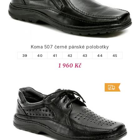
Koma 507 černé pánské polobotky
39
40
41
42
43
44
45
1 960 Kč