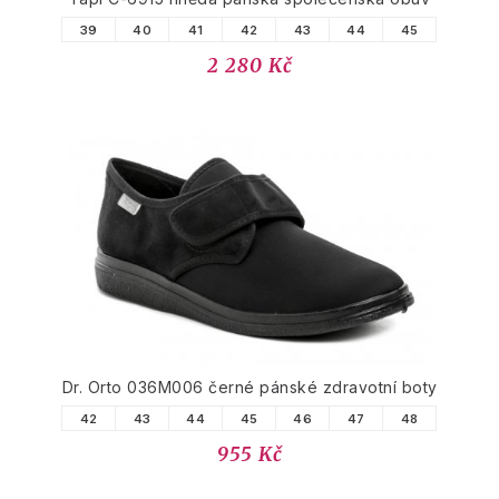
39
40
41
42
43
44
45
2 280 Kč
Dr. Orto 036M006 černé pánské zdravotní boty
42
43
44
45
46
47
48
955 Kč