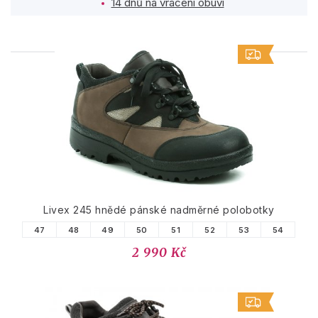
14 dnů na vrácení obuvi
PODOBNÉ PRODUKTY
Livex 245 hnědé pánské nadměrné polobotky
47
48
49
50
51
52
53
54
2 990 Kč