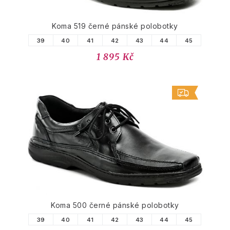
Koma 519 černé pánské polobotky
39
40
41
42
43
44
45
1 895 Kč
Koma 500 černé pánské polobotky
39
40
41
42
43
44
45