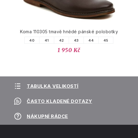
Koma 110305 tmavě hnědé pánské polobotky
40
41
42
43
44
45
1 950 Kč
TABULKA VELIKOSTÍ
ČASTO KLADENÉ DOTAZY
NÁKUPNÍ RÁDCE