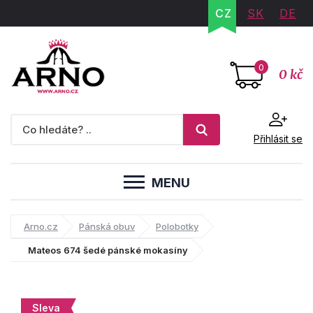
CZ
SK
DE
0
0 kč
Přihlásit se
MENU
Arno.cz
Pánská obuv
Polobotky
Mateos 674 šedé pánské mokasíny
Sleva