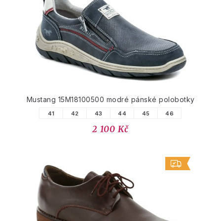
Mustang 15M18100500 modré pánské polobotky
41
42
43
44
45
46
2 100 Kč