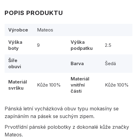
POPIS PRODUKTU
Výrobce
Mateos
Výška
Výška
9
2.5
boty
podpatku
Šíře
Barva
Šedá
obuvi
Materiál
Materiál
Kůže 100%
vnitřní
Kůže 100%
svršku
části
Pánská letní vycházková obuv typu mokasíny se
zapínáním na pásek se suchým zipem.
Prvotřídní pánské polobotky z dokonalé kůže značky
Mateos.