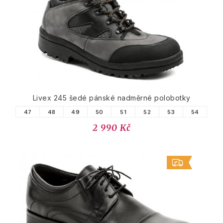
Livex 245 šedé pánské nadměrné polobotky
47
48
49
50
51
52
53
54
2 990 Kč