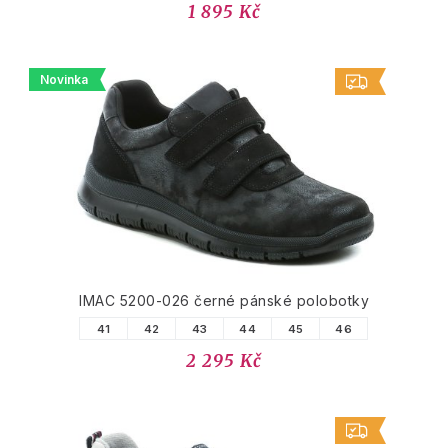
1 895 Kč
Novinka
IMAC 5200-026 černé pánské polobotky
41
42
43
44
45
46
2 295 Kč