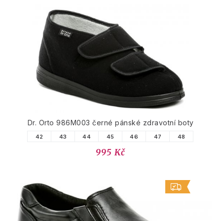
Dr. Orto 986M003 černé pánské zdravotní boty
42
43
44
45
46
47
48
995 Kč