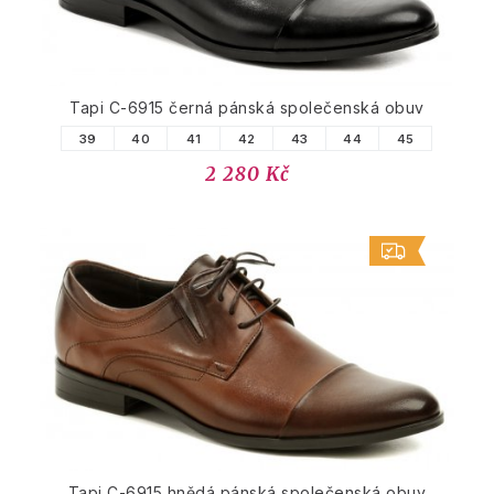
Tapi C-6915 černá pánská společenská obuv
39
40
41
42
43
44
45
2 280 Kč
Tapi C-6915 hnědá pánská společenská obuv