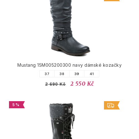
Mustang 15M005200300 navy dámské kozačky
37
38
39
41
2 550 Kč
2 690 Kč
5 %