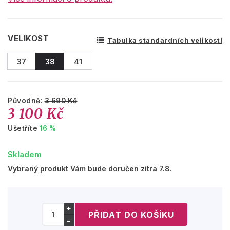
VELIKOST
Tabulka standardních velikostí
37
38
41
Původně:
3 690 Kč
3 100 Kč
Ušetříte
16 %
Skladem
Vybraný produkt Vám bude doručen zítra 7.8.
+
−