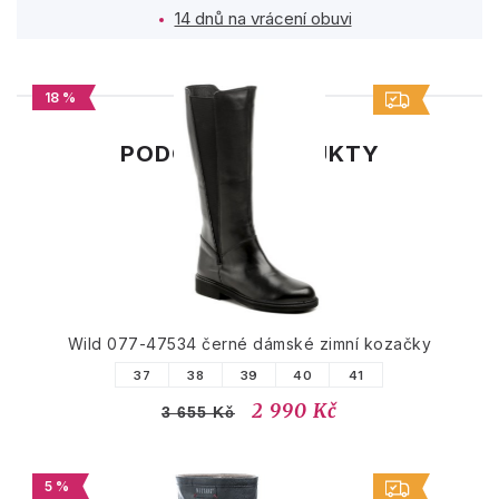
14 dnů na vrácení obuvi
18 %
PODOBNÉ PRODUKTY
Wild 077-47534 černé dámské zimní kozačky
37
38
39
40
41
2 990 Kč
3 655 Kč
5 %