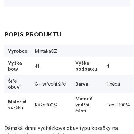
POPIS PRODUKTU
Výrobce
MintakaCZ
Výška
Výška
41
4
boty
podpatku
Šíře
G - střední šíře
Barva
Hnědá
obuvi
Materiál
Materiál
Kůže 100%
vnitřní
Textil 100%
svršku
části
Dámská zimní vycházková obuv typu kozačky na