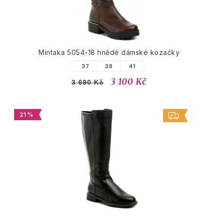
Mintaka 5054-18 hnědé dámské kozačky
37
38
41
3 100 Kč
3 690 Kč
21 %