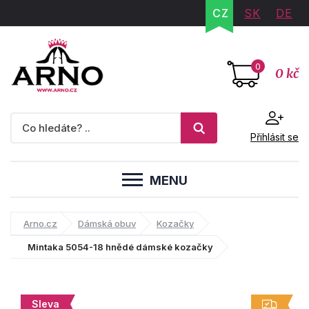
CZ
SK
DE
0
0 kč
Přihlásit se
MENU
Arno.cz
Dámská obuv
Kozačky
Mintaka 5054-18 hnědé dámské kozačky
Sleva