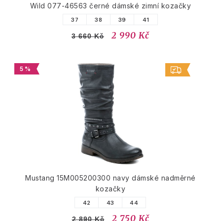
Wild 077-46563 černé dámské zimní kozačky
37
38
39
41
2 990 Kč
3 660 Kč
5 %
Mustang 15M005200300 navy dámské nadměrné
kozačky
42
43
44
2 750 Kč
2 890 Kč