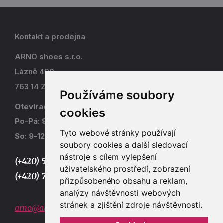
Kontakt a prodejna
ARNO shoes s.r.o.
Lázně 490
763 14 Zlín - Kostelec
Používáme soubory
Otevírací doba
cookies
Po-Pá: 9-17
Tyto webové stránky používají
So: 9-12
soubory cookies a další sledovací
nástroje s cílem vylepšení
(+420) 577 915 036,
uživatelského prostředí, zobrazení
(+420) 773 667 390
přizpůsobeného obsahu a reklam,
analýzy návštěvnosti webových
stránek a zjištění zdroje návštěvnosti.
arno@arno.cz