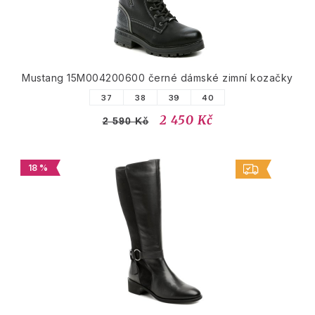
Mustang 15M004200600 černé dámské zimní kozačky
37
38
39
40
2 450 Kč
2 590 Kč
18 %