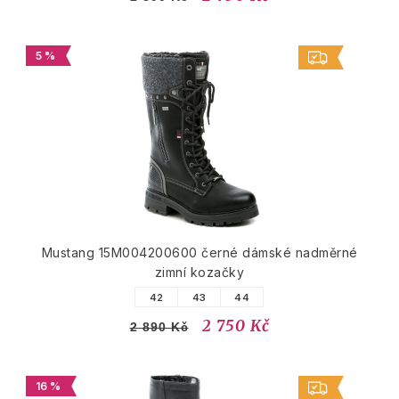
5 %
Mustang 15M004200600 černé dámské nadměrné
zimní kozačky
42
43
44
2 750 Kč
2 890 Kč
16 %