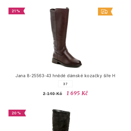
21 %
Jana 8-25563-43 hnědé dámské kozačky šíře H
37
1 695 Kč
2 140 Kč
20 %