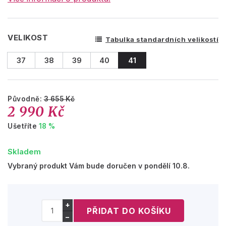
VELIKOST
Tabulka standardních velikostí
37
38
39
40
41
Původně:
3 655 Kč
2 990 Kč
Ušetříte
18 %
Skladem
Vybraný produkt Vám bude doručen v pondělí 10.8.
+
−