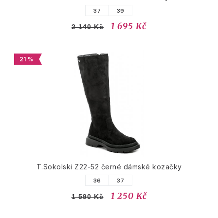
37
39
1 695 Kč
2 140 Kč
21 %
T.Sokolski Z22-52 černé dámské kozačky
36
37
1 250 Kč
1 590 Kč