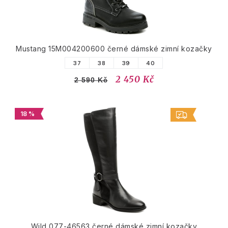
Mustang 15M004200600 černé dámské zimní kozačky
37
38
39
40
2 450 Kč
2 590 Kč
18 %
Wild 077-46563 černé dámské zimní kozačky