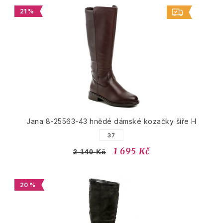
21 %
Jana 8-25563-43 hnědé dámské kozačky šíře H
37
1 695 Kč
2 140 Kč
20 %