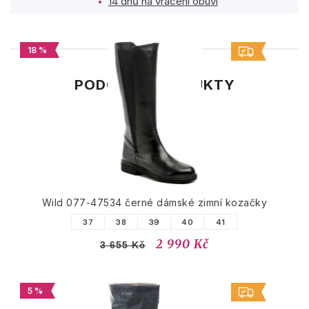
14 dnů na vrácení obuvi
18 %
PODOBNÉ PRODUKTY
Wild 077-47534 černé dámské zimní kozačky
37
38
39
40
41
2 990 Kč
3 655 Kč
5 %