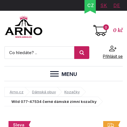
CZ
SK
DE
0
0 kč
Přihlásit se
MENU
Arno.cz
Dámská obuv
Kozačky
Wild 077-47534 černé dámské zimní kozačky
Sleva