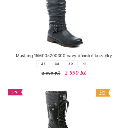
Mustang 15M005200300 navy dámské kozačky
37
38
39
41
2 550 Kč
2 690 Kč
5 %