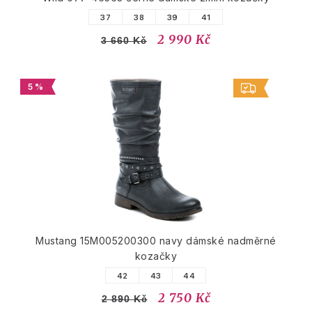
37
38
39
41
2 990 Kč
3 660 Kč
5 %
Mustang 15M005200300 navy dámské nadměrné
kozačky
42
43
44
2 750 Kč
2 890 Kč