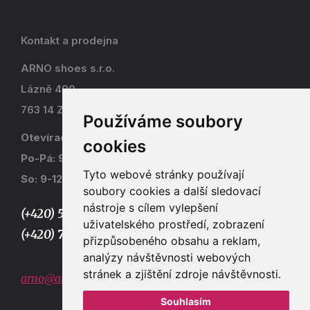
Kontakt a prodejna
ARNO shoes s.r.o.
Lázně 490
763 14 Zlín - Kostelec
Používáme soubory
Otevírací doba
cookies
Po-Pá: 9-17
Tyto webové stránky používají
So: 9-12
soubory cookies a další sledovací
nástroje s cílem vylepšení
(+420) 577 915 036,
uživatelského prostředí, zobrazení
(+420) 773 667 390
přizpůsobeného obsahu a reklam,
analýzy návštěvnosti webových
stránek a zjištění zdroje návštěvnosti.
arno@arno.cz
Souhlasím