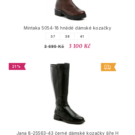
Mintaka 5054-18 hnědé dámské kozačky
37
38
41
3 100 Kč
3 690 Kč
21 %
Jana 8-25563-43 černé dámské kozačky šíře H