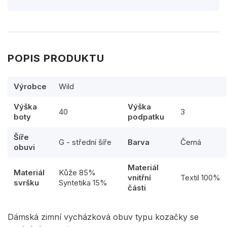
POPIS PRODUKTU
Výrobce
Wild
Výška
Výška
40
3
boty
podpatku
Šíře
G - střední šíře
Barva
Černá
obuvi
Materiál
Materiál
Kůže 85%
vnitřní
Textil 100%
svršku
Syntetika 15%
části
Dámská zimní vycházková obuv typu kozačky se