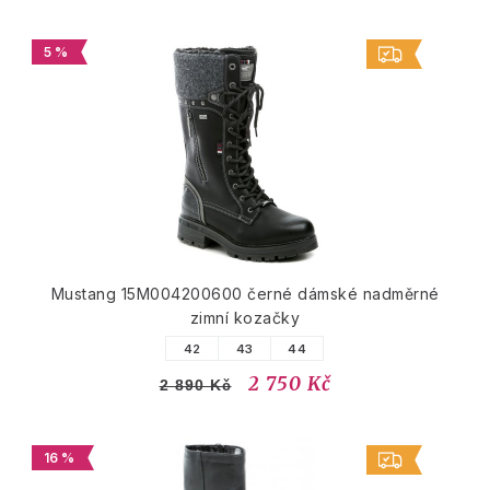
5 %
Mustang 15M004200600 černé dámské nadměrné
zimní kozačky
42
43
44
2 750 Kč
2 890 Kč
16 %