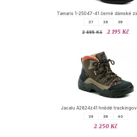
Tamaris 1-25047-41 černé dámské zi
37
38
39
2 195 Kč
2 695 Kč
Jacalu A2824z41 hnědé trackingov
38
39
40
2 250 Kč