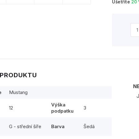
Ušetříte
20
 PRODUKTU
N
e
Mustang
J
Výška
12
3
podpatku
G - střední šíře
Barva
Šedá