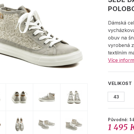
POLOB
Dámská cel
vycházková
obuv na šn
vyrobená z 
textilním m
Více inform
VELIKOST
43
Původně:
1 
1 495 