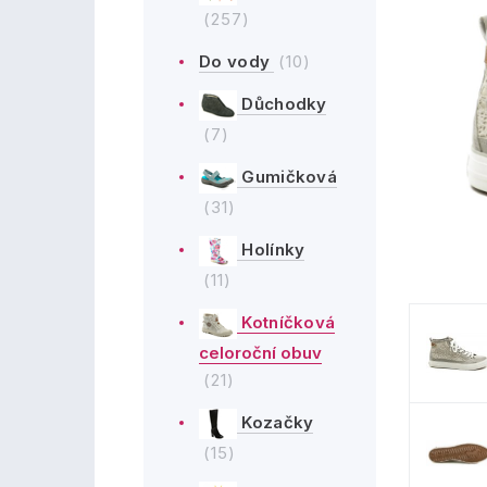
(257)
Do vody
(10)
Důchodky
(7)
Gumičková
(31)
Holínky
(11)
Kotníčková
celoroční obuv
(21)
Kozačky
(15)