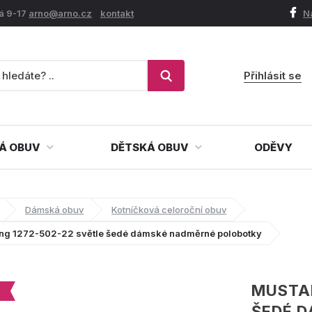
á 9-17
arno@arno.cz
kontakt
N
Přihlásit se
Á OBUV
DĚTSKÁ OBUV
ODĚVY
Dámská obuv
Kotníčková celoroční obuv
ng 1272-502-22 světle šedé dámské nadměrné polobotky
MUSTAN
ŠEDÉ 