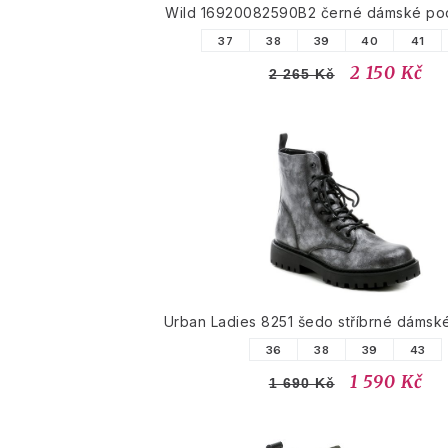
Wild 16920082590B2 černé dámské pod
37
38
39
40
41
2 150 Kč
2 265 Kč
Urban Ladies 8251 šedo stříbrné dámské
36
38
39
43
1 590 Kč
1 690 Kč