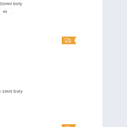
zimní boty
42
 zimní boty