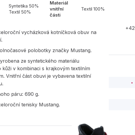
Materiál
l
Syntetika 50%
vnitřní
Textil 100%
Textil 50%
části
+42
eloroční vycházková kotníčková obuv na
í.
volnočasové polobotky značky Mustang.
yrobena ze syntetického materiálu
ho kůži v kombinaci s krajkovým textilním
m. Vnitřní část obuvi je vybavena textilní
u.
noho páru: 690 g.
eloroční tenisky Mustang.