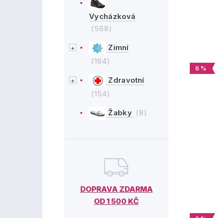
Vycházková
(568)
Zimní
(164)
6 %
Zdravotní
(154)
Žabky
(8)
DOPRAVA ZDARMA
OD 1 500 KČ