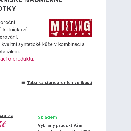
OTKY
oroční
 kotníčková
ěrování,
kvalitní syntetické kůže v kombinaci s
ateriálem.
ací o produktu.
Tabulka standardních velikostí
Skladem
865 Kč
Kč
Vybraný produkt Vám