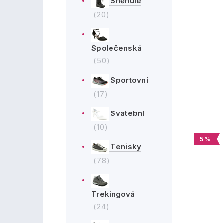
Sněhule
(20)
Společenská
(50)
Sportovní
(17)
Svatební
(10)
5 %
Tenisky
(78)
Trekingová
(24)