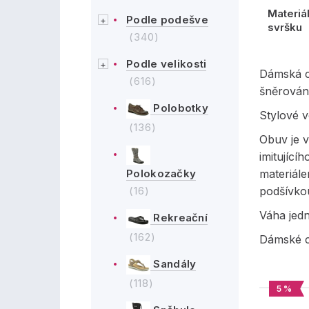
Materiá
Podle podešve
svršku
(340)
Podle velikosti
Dámská c
(616)
šněrován
Polobotky
Stylové 
(136)
Obuv je v
imitující
Polokozačky
materiále
(16)
podšívko
Váha jed
Rekreační
(162)
Dámské c
Sandály
(118)
5 %