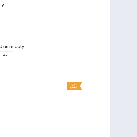
TY
zimní boty
42