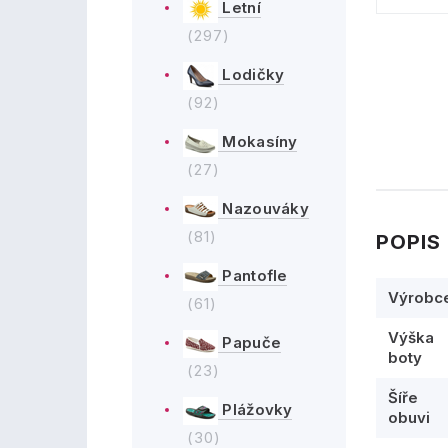
Letní
(297)
Lodičky
(92)
Mokasíny
(27)
Nazouváky
(81)
POPIS
Pantofle
Výrobc
(61)
Výška
Papuče
boty
(23)
Šíře
Plážovky
obuvi
(30)