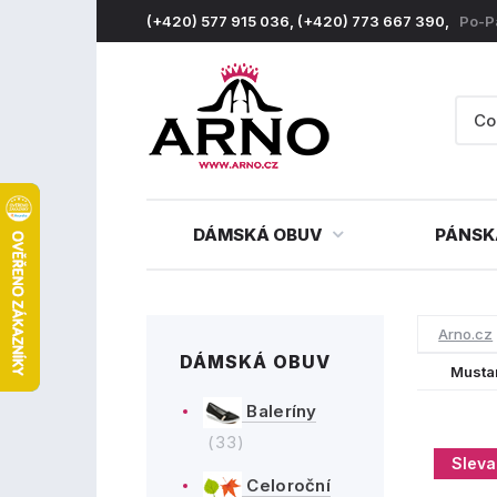
(+420) 577 915 036, (+420) 773 667 390,
Po-P
DÁMSKÁ OBUV
PÁNSK
Arno.cz
DÁMSKÁ OBUV
Musta
Baleríny
(33)
Sleva
Celoroční