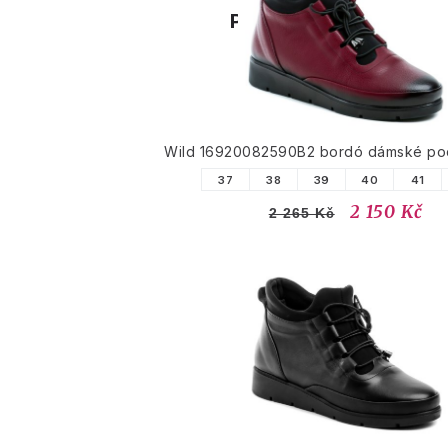
PODOBNÉ PRODUK
Wild 16920082590B2 bordó dámské pod
37
38
39
40
41
2 150 Kč
2 265 Kč