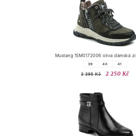
Mustang 15M0172006 oliva dámská zi
39
40
41
2 250 Kč
2 395 Kč