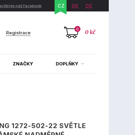
CZ
SK
DE
avštivte náš facebook
0
0 kč
Registrace
ZNAČKY
DOPLŇKY
G 1272-502-22 SVĚTLE
DÁMSKÉ NADMĚRNÉ