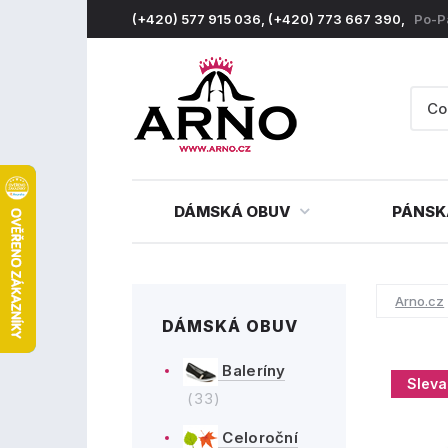
(+420) 577 915 036, (+420) 773 667 390,
Po-P
DÁMSKÁ OBUV
PÁNSK
Arno.cz
DÁMSKÁ OBUV
Baleríny
Sleva
(33)
Celoroční