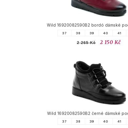
Wild 16920082590B2 bordó dámské pod
37
38
39
40
41
2 150 Kč
2 265 Kč
Wild 16920082590B2 černé dámské pod
37
38
39
40
41