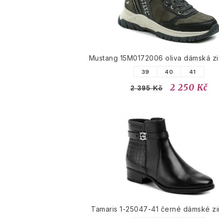
Mustang 15M0172006 oliva dámská zi
39
40
41
2 250 Kč
2 395 Kč
Tamaris 1-25047-41 černé dámské zi