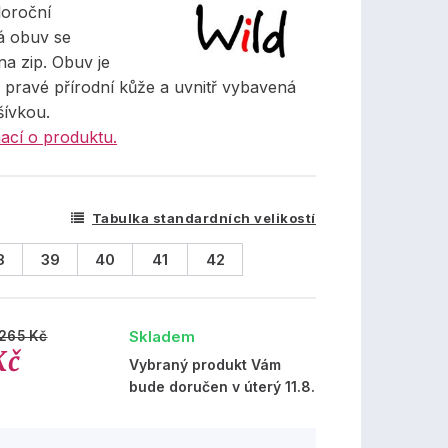
oroční
á obuv se
a zip. Obuv je
 pravé přírodní kůže a uvnitř vybavená
šívkou.
ací o produktu.
Tabulka standardních velikostí
8
39
40
41
42
Skladem
 265 Kč
Kč
Vybraný produkt Vám
bude doručen v úterý 11.8.
%