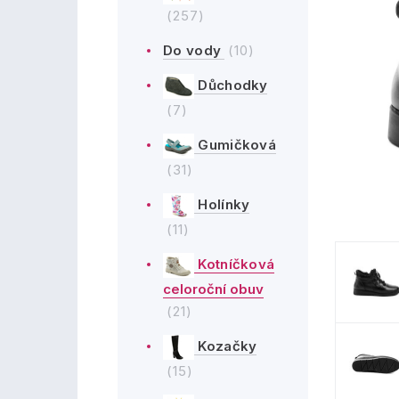
(257)
Do vody
(10)
Důchodky
(7)
Gumičková
(31)
Holínky
(11)
Kotníčková
celoroční obuv
(21)
Kozačky
(15)