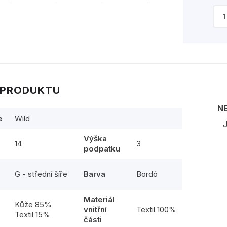
 PRODUKTU
N
e
Wild
J
Výška
14
3
podpatku
G - střední šíře
Barva
Bordó
Materiál
l
Kůže 85%
vnitřní
Textil 100%
Textil 15%
části