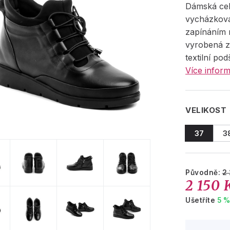
Dámská cel
vycházkov
zapínáním n
vyrobená z
textilní pod
Více inform
VELIKOST
37
3
Původně:
2
2 150 
Ušetříte
5 