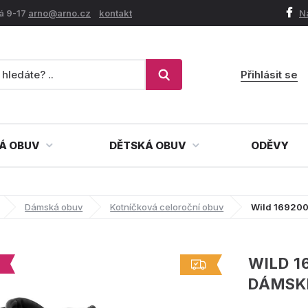
á 9-17
arno@arno.cz
kontakt
N
Přihlásit se
Á OBUV
DĚTSKÁ OBUV
ODĚVY
Dámská obuv
Kotníčková celoroční obuv
Wild 169200
WILD 1
DÁMSK