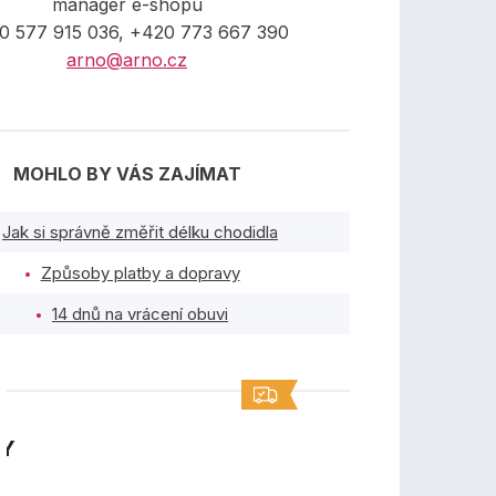
manager e-shopu
0 577 915 036, +420 773 667 390
arno@arno.cz
MOHLO BY VÁS ZAJÍMAT
Jak si správně změřit délku chodidla
Způsoby platby a dopravy
14 dnů na vrácení obuvi
TY