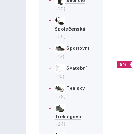
Sněhule
(20)
Společenská
(50)
Sportovní
(17)
5 %
Svatební
(10)
Tenisky
(78)
Trekingová
(24)