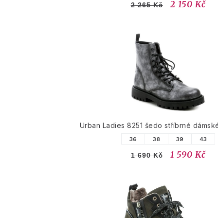
2 150 Kč
2 265 Kč
Urban Ladies 8251 šedo stříbrné dámské
36
38
39
43
1 590 Kč
1 690 Kč