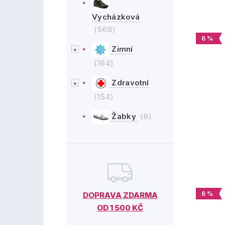
Vycházková
(568)
6 %
Zimní
(164)
Zdravotní
(154)
Žabky
(8)
6 %
DOPRAVA ZDARMA
OD 1 500 KČ