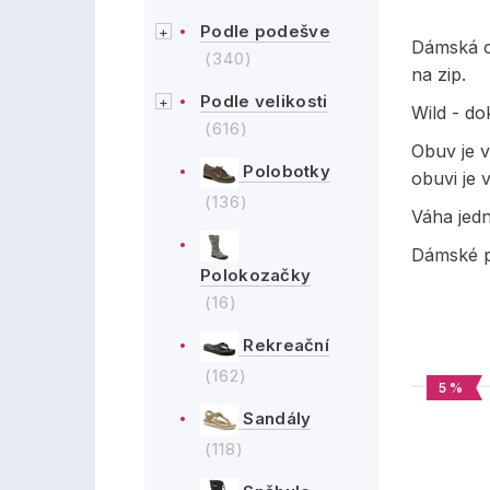
Podle podešve
Dámská c
(340)
na zip.
Podle velikosti
Wild - d
(616)
Obuv je v
Polobotky
obuvi je 
(136)
Váha jed
Dámské p
Polokozačky
(16)
Rekreační
(162)
5 %
Sandály
(118)