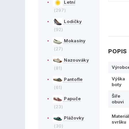
Letní
(297)
Lodičky
(92)
Mokasíny
(27)
POPIS
Nazouváky
Výrobc
(81)
Výška
Pantofle
boty
(61)
Šíře
Papuče
obuvi
(23)
Materiá
Plážovky
svršku
(30)