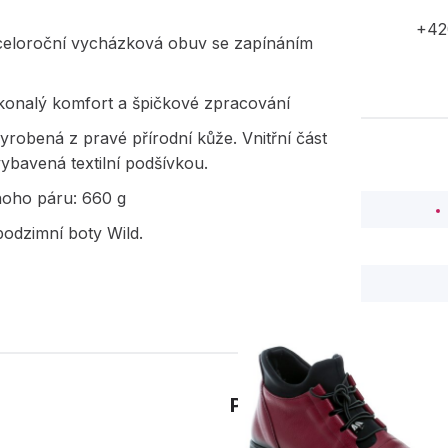
+42
eloroční vycházková obuv se zapínáním
okonalý komfort a špičkové zpracování
yrobená z pravé přírodní kůže. Vnitřní část
vybavená textilní podšívkou.
noho páru: 660 g
odzimní boty Wild.
PODOBNÉ PRODUK