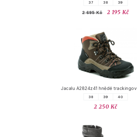
37
38
39
2 195 Kč
2 695 Kč
Jacalu A2824z41 hnědé trackingov
38
39
40
2 250 Kč