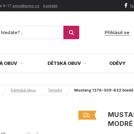
á 9-17
arno@arno.cz
kontakt
N
Přihlásit se
Á OBUV
DĚTSKÁ OBUV
ODĚVY
Dámská obuv
Tenisky
Mustang 1376-309-832 bledě
MUSTAN
MODRÉ