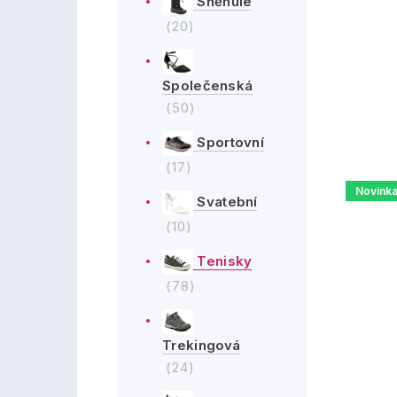
Sněhule
(20)
Společenská
(50)
Sportovní
(17)
Novink
Svatební
(10)
Tenisky
(78)
Trekingová
(24)