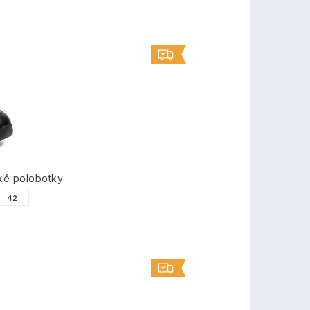
ké polobotky
42