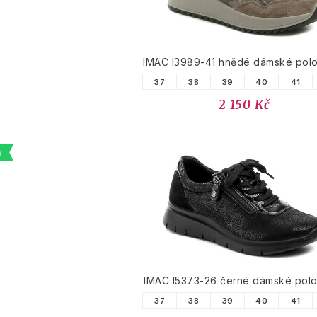
IMAC I3989-41 hnědé dámské pol
37
38
39
40
41
2 150 Kč
a
IMAC I5373-26 černé dámské pol
37
38
39
40
41