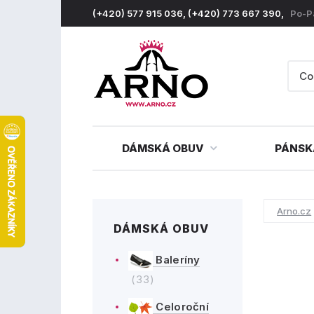
(+420) 577 915 036, (+420) 773 667 390,
Po-P
DÁMSKÁ OBUV
PÁNSK
Arno.cz
DÁMSKÁ OBUV
Baleríny
(33)
Celoroční