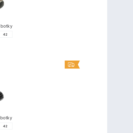
obotky
42
obotky
42