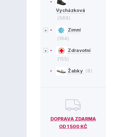
Vycházková
(569)
Zimní
(164)
Zdravotní
(155)
Žabky
(8)
DOPRAVA ZDARMA
OD 1 500 KČ