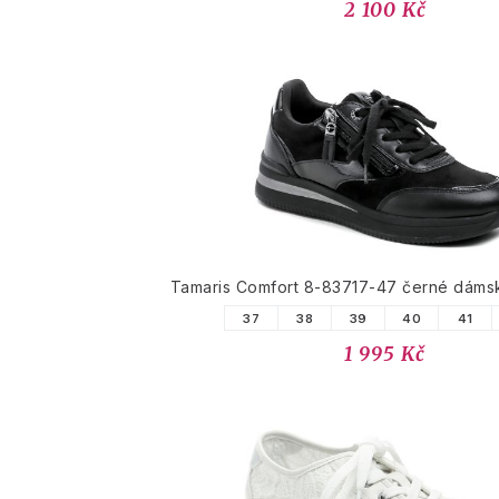
2 100 Kč
Tamaris Comfort 8-83717-47 černé dáms
37
38
39
40
41
1 995 Kč