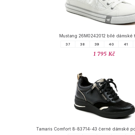
Mustang 26M0242012 bílé dámské 
37
38
39
40
41
1 795 Kč
Tamaris Comfort 8-83714-43 černé dámské po