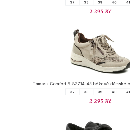
37
38
39
40
4
2 295 Kč
Tamaris Comfort 8-83714-43 béžové dámské po
37
38
39
40
4
2 295 Kč