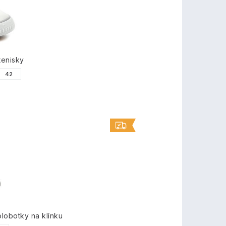
tenisky
42
lobotky na klínku