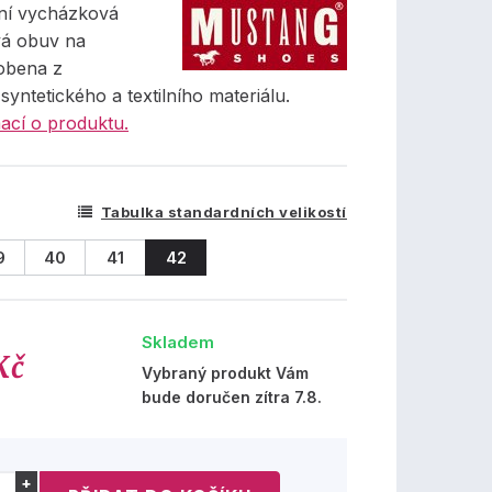
ní vycházková
á obuv na
robena z
yntetického a textilního materiálu.
ací o produktu.
Tabulka standardních velikostí
9
40
41
42
Skladem
Kč
Vybraný produkt Vám
bude doručen zítra 7.8.
+