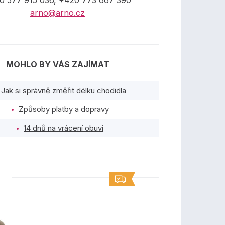
0 577 915 036, +420 773 667 390
arno@arno.cz
MOHLO BY VÁS ZAJÍMAT
Jak si správně změřit délku chodidla
Způsoby platby a dopravy
14 dnů na vrácení obuvi
TY