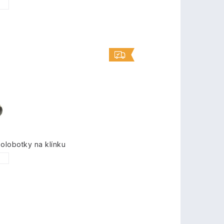
1
lobotky na klínku
1