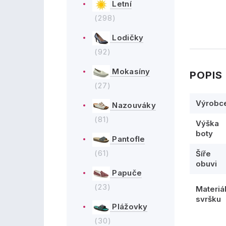
Letní
(298)
Lodičky
(92)
Mokasíny
POPIS
(27)
Výrobc
Nazouváky
(81)
Výška
boty
Pantofle
(61)
Šíře
obuvi
Papuče
(23)
Materiá
svršku
Plážovky
(30)