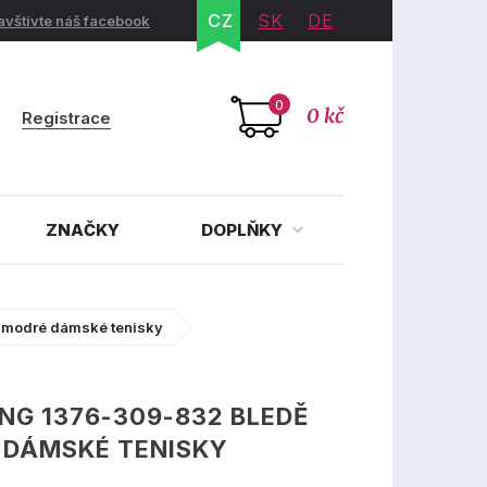
CZ
SK
DE
avštivte náš facebook
0
0 kč
Registrace
ZNAČKY
DOPLŇKY
 modré dámské tenisky
G 1376-309-832 BLEDĚ
 DÁMSKÉ TENISKY