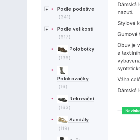
Dámská l
Podle podešve
nazutí.
(341)
Stylové 
Podle velikosti
Gumové t
(617)
Obuv je 
Polobotky
a textiln
(136)
vybavena 
syntetick
Polokozačky
Váha cel
(16)
Dámské le
Rekreační
(163)
Novink
Sandály
(119)