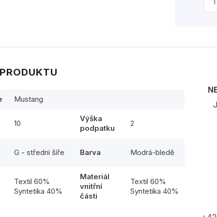
 PRODUKTU
N
e
Mustang
J
Výška
10
2
podpatku
G - střední šíře
Barva
Modrá-bledě
Materiál
l
Textil 60%
Textil 60%
vnitřní
Syntetika 40%
Syntetika 40%
části