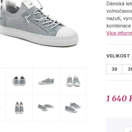
Dámská let
volnočasov
nazutí, vy
kombinace s
Více inform
VELIKOST
38
3
1 640 