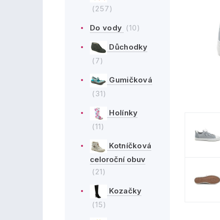
(257)
Do vody
(10)
Důchodky
(7)
Gumičková
(31)
Holínky
(11)
Kotníčková
celoroční obuv
(21)
Kozačky
(15)