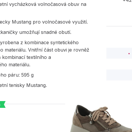
+42
etní vycházková volnočasová obuv na
kecky Mustang pro volnočasové využití.
kaničky umožňují snadné obutí.
vyrobena z kombinace syntetického
ího materiálu. Vnitřní část obuvi je rovněž
kombinací textilního a
ého materiálu.
ého páru: 595 g
tní tenisky Mustang.
a
PODOBNÉ PRODUK