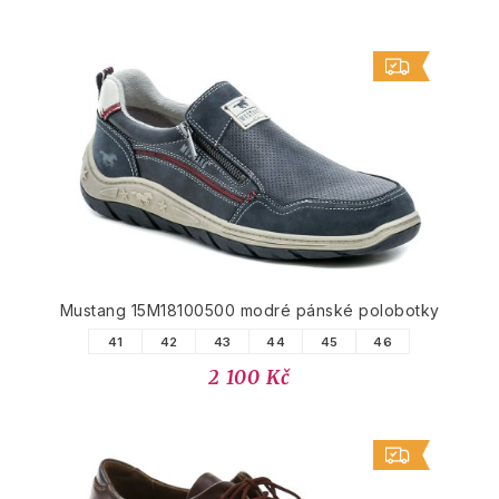
Mustang 15M18100500 modré pánské polobotky
41
42
43
44
45
46
2 100 Kč