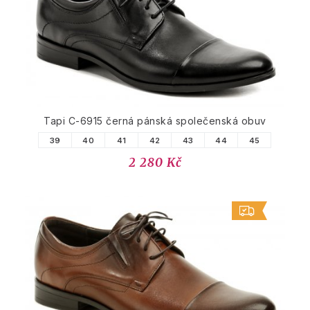
Tapi C-6915 černá pánská společenská obuv
39
40
41
42
43
44
45
2 280 Kč