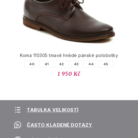
Koma 110305 tmavě hnědé pánské polobotky
40
41
42
43
44
45
1 950 Kč
TABULKA VELIKOSTÍ
ČASTO KLADENÉ DOTAZY