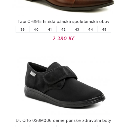
Tapi C-6915 hnědá pánská společenská obuv
39
40
41
42
43
44
45
2 280 Kč
Dr. Orto 036M006 černé pánské zdravotní boty