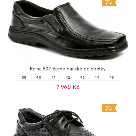
Koma 507 černé pánské polobotky
39
40
41
42
43
44
45
1 960 Kč