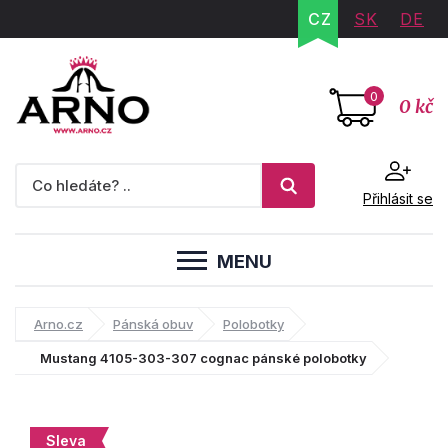
CZ
SK
DE
0
0 kč
Přihlásit se
MENU
Arno.cz
Pánská obuv
Polobotky
Mustang 4105-303-307 cognac pánské polobotky
Sleva