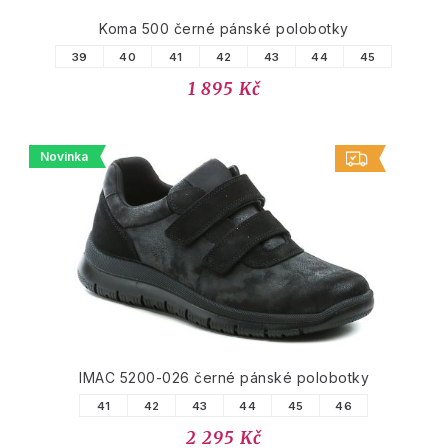
Koma 500 černé pánské polobotky
39
40
41
42
43
44
45
1 895 Kč
Novinka
IMAC 5200-026 černé pánské polobotky
41
42
43
44
45
46
2 295 Kč