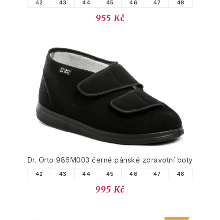
42
43
44
45
46
47
48
955 Kč
Dr. Orto 986M003 černé pánské zdravotní boty
42
43
44
45
46
47
48
995 Kč