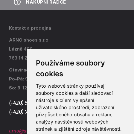
NÁKUPNÍ RÁDCE
Kontakt a prodejna
ARNO shoes s.r.o.
Lázně 490
763 14 Zlín - Kostelec
Používáme soubory
Otevírací doba
cookies
Po-Pá: 9-17
Tyto webové stránky používají
So: 9-12
soubory cookies a další sledovací
nástroje s cílem vylepšení
(+420) 577 915 036,
uživatelského prostředí, zobrazení
(+420) 773 667 390
přizpůsobeného obsahu a reklam,
analýzy návštěvnosti webových
stránek a zjištění zdroje návštěvnosti.
arno@arno.cz