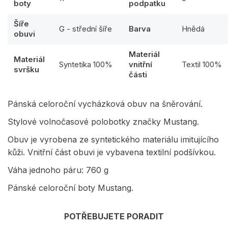
boty
podpatku
Šíře
G - střední šíře
Barva
Hnědá
obuvi
Materiál
Materiál
Syntetika 100%
vnitřní
Textil 100%
svršku
části
Pánská celoroční vycházková obuv na šněrování.
Stylové volnočasové polobotky značky Mustang.
Obuv je vyrobena ze syntetického materiálu imitujícího
kůži. Vnitřní část obuvi je vybavena textilní podšívkou.
Váha jednoho páru: 760 g
Pánské celoroční boty Mustang.
POTŘEBUJETE PORADIT