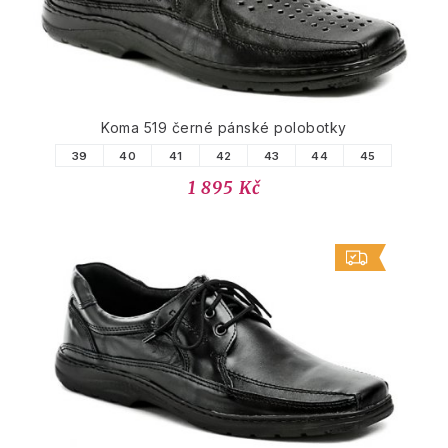
Koma 519 černé pánské polobotky
39
40
41
42
43
44
45
1 895 Kč