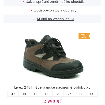
Jak si správně změřit délku chodidla
Způsoby platby a dopravy
14 dnů na vrácení obuvi
PODOBNÉ PRODUKTY
Livex 245 hnědé pánské nadměrné polobotky
47
48
49
50
51
52
53
54
2 990 Kč