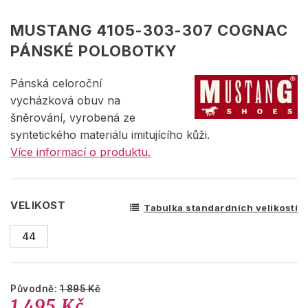
MUSTANG 4105-303-307 COGNAC
PÁNSKÉ POLOBOTKY
Pánská celoroční
vycházková obuv na
šněrování, vyrobená ze
syntetického materiálu imitujícího kůži.
Více informací o produktu.
VELIKOST
Tabulka standardních velikostí
44
Původně:
1 895 Kč
1 495 Kč