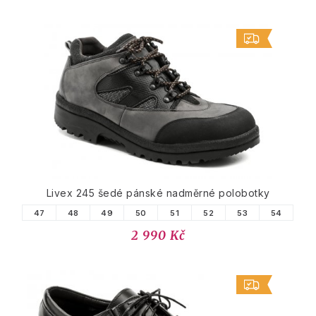
Livex 245 šedé pánské nadměrné polobotky
47
48
49
50
51
52
53
54
2 990 Kč