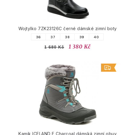
Wojtylko 7ZK23126C černé dámské zimní boty
36
37
38
39
40
1 380 Kč
1 680 Kč
Kamik ICELAND F Charcoal dámská zimní obuv