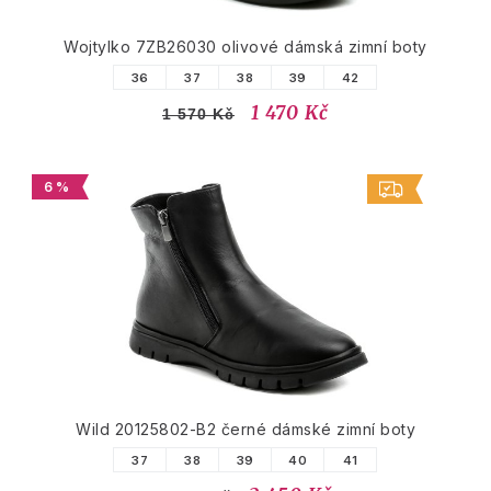
Wojtylko 7ZB26030 olivové dámská zimní boty
36
37
38
39
42
1 470 Kč
1 570 Kč
6 %
Wild 20125802-B2 černé dámské zimní boty
37
38
39
40
41