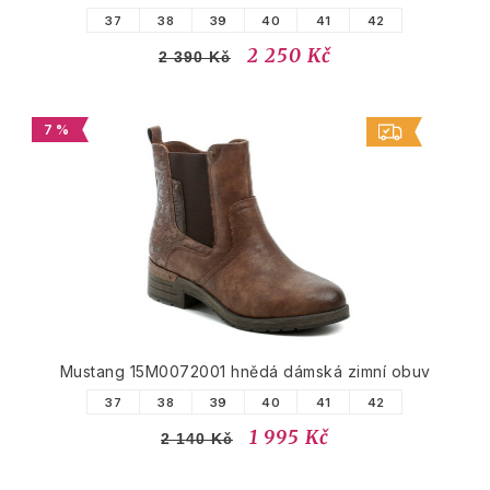
37
38
39
40
41
42
2 250 Kč
2 390 Kč
7 %
Mustang 15M0072001 hnědá dámská zimní obuv
37
38
39
40
41
42
1 995 Kč
2 140 Kč