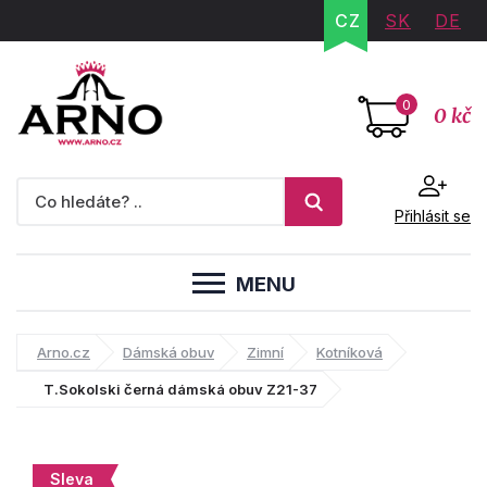
CZ
SK
DE
0
0 kč
Přihlásit se
MENU
Arno.cz
Dámská obuv
Zimní
Kotníková
T.Sokolski černá dámská obuv Z21-37
Sleva