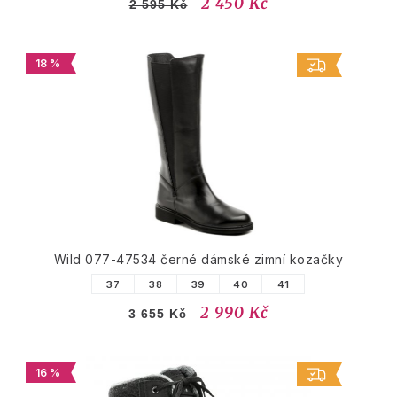
2 450 Kč
2 595 Kč
18 %
Wild 077-47534 černé dámské zimní kozačky
37
38
39
40
41
2 990 Kč
3 655 Kč
16 %