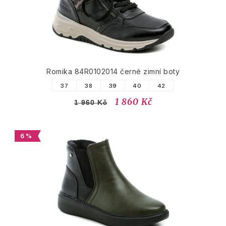
Romika 84R0102014 černé zimní boty
37
38
39
40
42
1 860 Kč
1 960 Kč
6 %