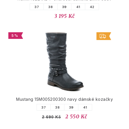
37
38
39
41
42
3 195 Kč
5 %
Mustang 15M005200300 navy dámské kozačky
37
38
39
41
2 550 Kč
2 690 Kč