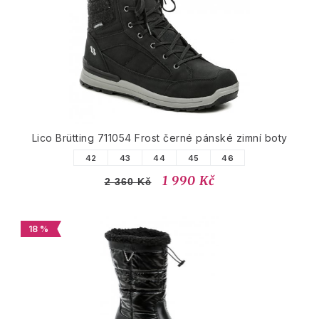
Lico Brütting 711054 Frost černé pánské zimní boty
42
43
44
45
46
1 990 Kč
2 360 Kč
18 %