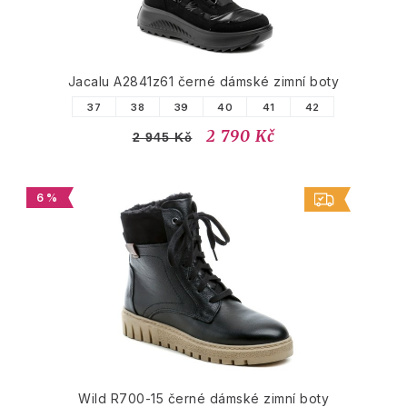
Jacalu A2841z61 černé dámské zimní boty
37
38
39
40
41
42
2 790 Kč
2 945 Kč
6 %
Wild R700-15 černé dámské zimní boty