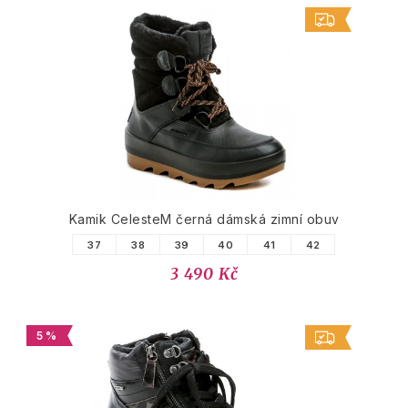
Kamik CelesteM černá dámská zimní obuv
37
38
39
40
41
42
3 490 Kč
5 %