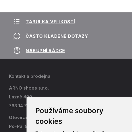
TABULKA VELIKOSTÍ
ČASTO KLADENÉ DOTAZY
NÁKUPNÍ RÁDCE
Kontakt a prodejna
ARNO shoes s.r.o.
Lázně 490
763 14 Zlín - Kostelec
Používáme soubory
Otevírací doba
cookies
Po-Pá: 9-17