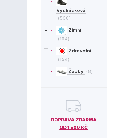
Vycházková
(568)
Zimní
(164)
Zdravotní
(154)
Žabky
(8)
DOPRAVA ZDARMA
OD 1 500 KČ