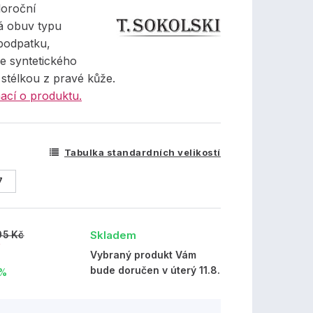
oroční
á obuv typu
 podpatku,
e syntetického
 stélkou z pravé kůže.
ací o produktu.
Tabulka standardních velikostí
7
Skladem
95 Kč
č
Vybraný produkt Vám
bude doručen v úterý 11.8.
 %