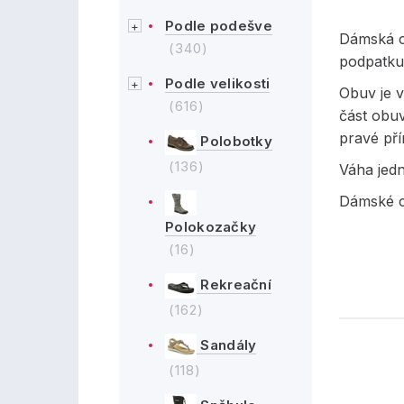
Podle podešve
Dámská c
(340)
podpatku
Podle velikosti
Obuv je v
(616)
část obuv
pravé pří
Polobotky
(136)
Váha jed
Dámské ce
Polokozačky
(16)
Rekreační
(162)
Sandály
(118)