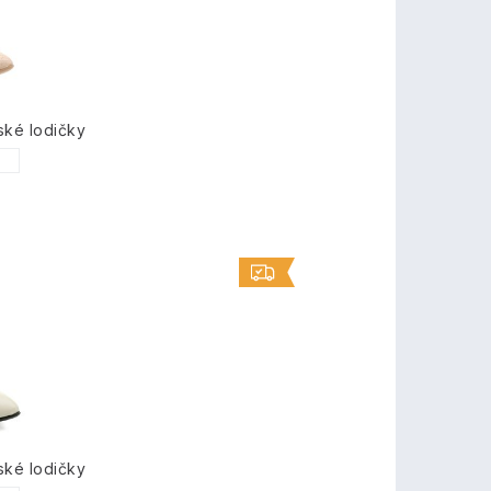
ské lodičky
1
ské lodičky