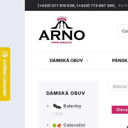
(+420) 577 915 036, (+420) 773 667 390,
Po-P
DÁMSKÁ OBUV
PÁNSK
Arno.cz
DÁMSKÁ OBUV
Baleríny
Sleva
(33)
Celoroční