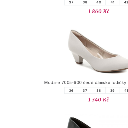
37
38
40
41
4
1 860 Kč
Modare 7005-600 šedé dámské lodičky 
36
37
38
39
4
1 340 Kč