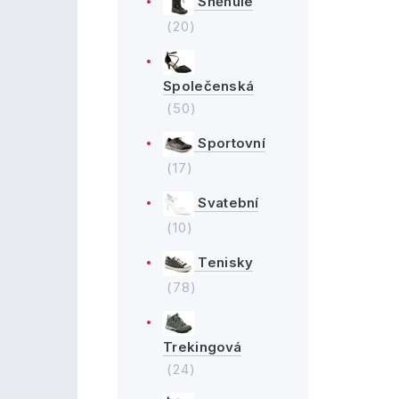
Sněhule
(20)
Společenská
(50)
Sportovní
(17)
Svatební
(10)
Tenisky
(78)
Trekingová
(24)