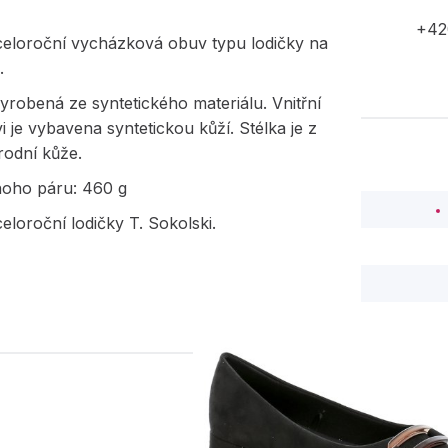
+42
eloroční vycházková obuv typu lodičky na
.
yrobená ze syntetického materiálu. Vnitřní
i je vybavena syntetickou kůží. Stélka je z
rodní kůže.
noho páru: 460 g
loroční lodičky T. Sokolski.
PODOBNÉ PRODUK