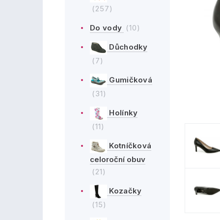
(257)
Do vody
(10)
Důchodky
(7)
Gumičková
(31)
Holínky
(11)
Kotníčková
celoroční obuv
(21)
Kozačky
(15)