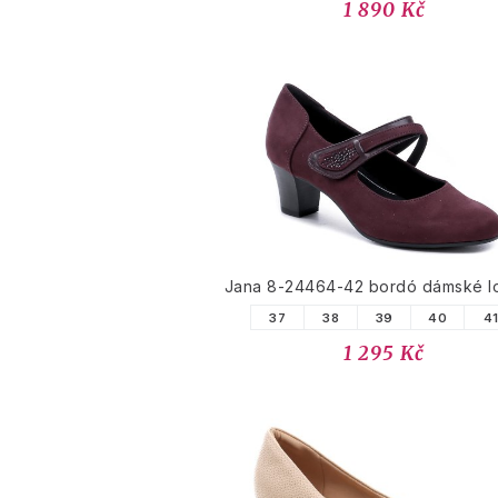
1 890 Kč
Jana 8-24464-42 bordó dámské l
37
38
39
40
4
1 295 Kč