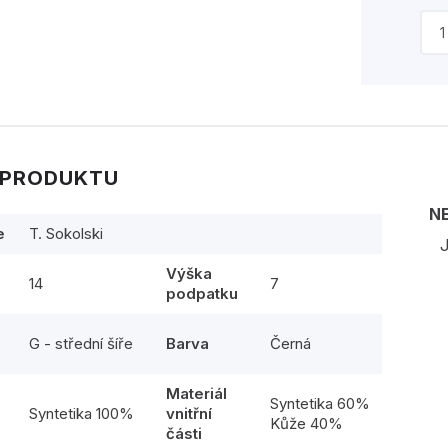
 PRODUKTU
N
e
T. Sokolski
J
Výška
14
7
podpatku
G - střední šíře
Barva
Černá
Materiál
l
Syntetika 60%
Syntetika 100%
vnitřní
Kůže 40%
části