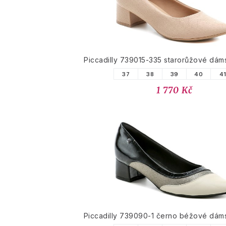
Piccadilly 739015-335 starorůžové dám
37
38
39
40
4
1 770 Kč
Piccadilly 739090-1 černo béžové dám