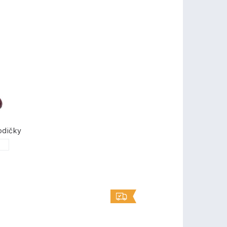
odičky
1