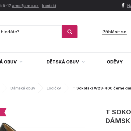
á 9-17
arno@arno.cz
kontakt
N
Přihlásit se
Á OBUV
DĚTSKÁ OBUV
ODĚVY
Dámská obuv
Lodičky
T Sokolski W23-400 černé dá
T SOKO
DÁMSK