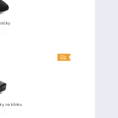
odičky
1
ky na klínku
3