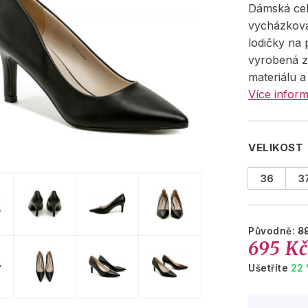
Dámská cel
vycházkov
lodičky na
vyrobená z
materiálu a
Více inform
VELIKOST
36
3
Původně:
8
695 K
Ušetříte
22