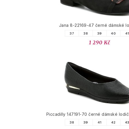
Jana 8-22169-47 černé dámské l
37
38
39
40
4
1 290 Kč
Piccadilly 147191-70 černé dámské lodič
38
39
41
42
4