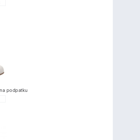
2
na podpatku
1