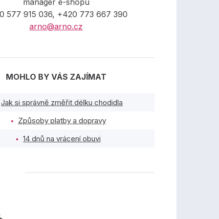
manager e-shopu
0 577 915 036, +420 773 667 390
arno@arno.cz
MOHLO BY VÁS ZAJÍMAT
Jak si správně změřit délku chodidla
Způsoby platby a dopravy
14 dnů na vrácení obuvi
TY