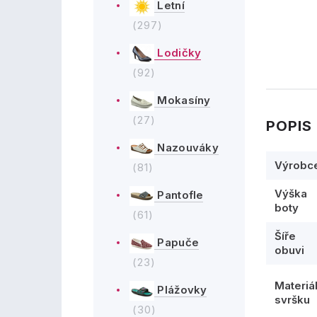
Letní
(297)
Lodičky
(92)
Mokasíny
(27)
POPIS
Nazouváky
Výrobc
(81)
Výška
Pantofle
boty
(61)
Šíře
Papuče
obuvi
(23)
Materiá
Plážovky
svršku
(30)