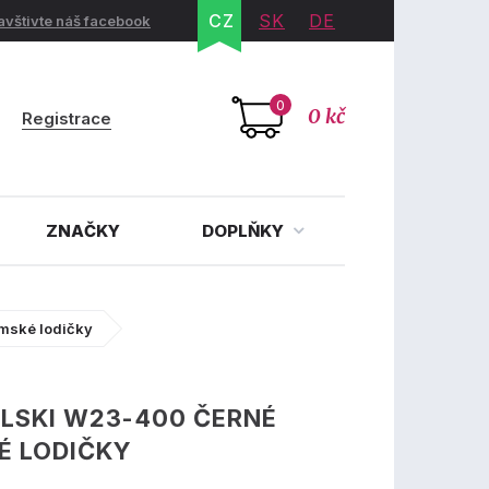
CZ
SK
DE
avštivte náš facebook
0
0 kč
Registrace
ZNAČKY
DOPLŇKY
mské lodičky
LSKI W23-400 ČERNÉ
É LODIČKY