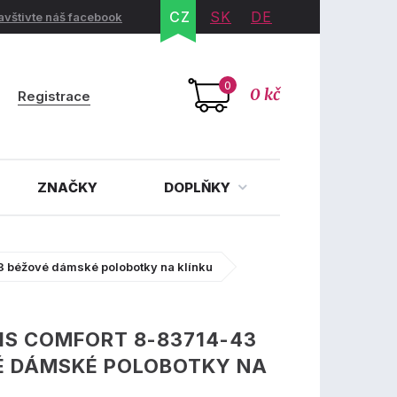
CZ
SK
DE
avštivte náš facebook
0
0 kč
Registrace
ZNAČKY
DOPLŇKY
 béžové dámské polobotky na klínku
IS COMFORT 8-83714-43
É DÁMSKÉ POLOBOTKY NA