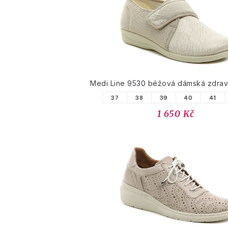
Medi Line 9530 béžová dámská zdrav
37
38
39
40
41
1 650 Kč