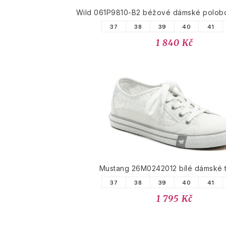
Wild 061P9810-B2 béžové dámské polobot
37
38
39
40
41
1 840 Kč
Mustang 26M0242012 bílé dámské 
37
38
39
40
41
1 795 Kč