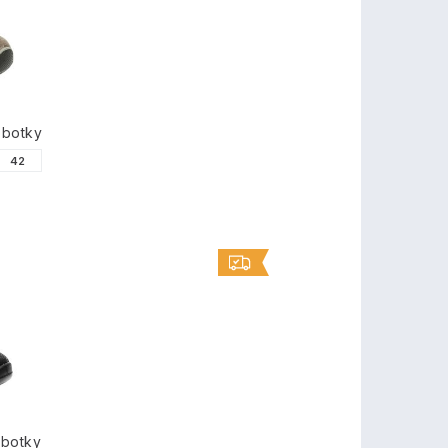
TY
obotky
42
obotky