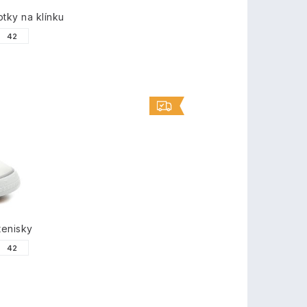
ky na klínku
42
tenisky
42