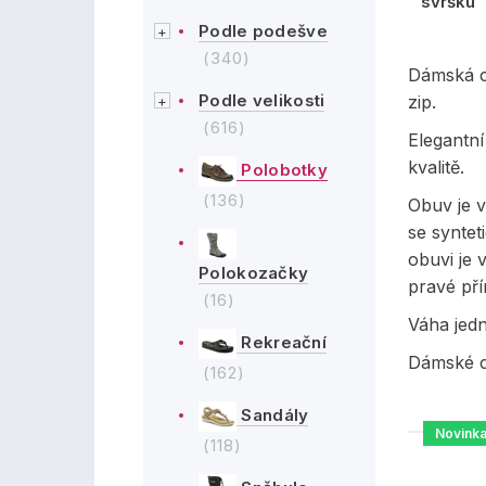
svršku
Podle podešve
(340)
Dámská c
Podle velikosti
zip.
(616)
Elegantn
kvalitě.
Polobotky
(136)
Obuv je 
se syntet
obuvi je 
Polokozačky
pravé pří
(16)
Váha jed
Rekreační
Dámské c
(162)
Sandály
Novink
(118)