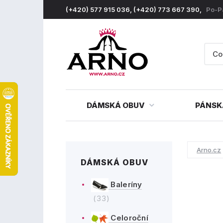
(+420) 577 915 036, (+420) 773 667 390,
Po-P
DÁMSKÁ OBUV
PÁNSK
Arno.cz
DÁMSKÁ OBUV
Baleríny
(33)
Celoroční