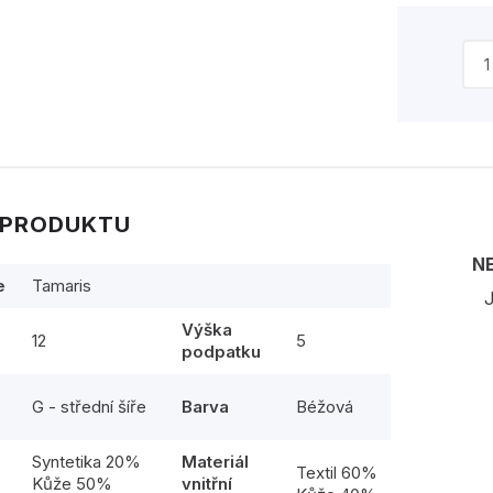
 PRODUKTU
N
e
Tamaris
J
Výška
12
5
podpatku
G - střední šíře
Barva
Béžová
Syntetika 20%
Materiál
l
Textil 60%
Kůže 50%
vnitřní