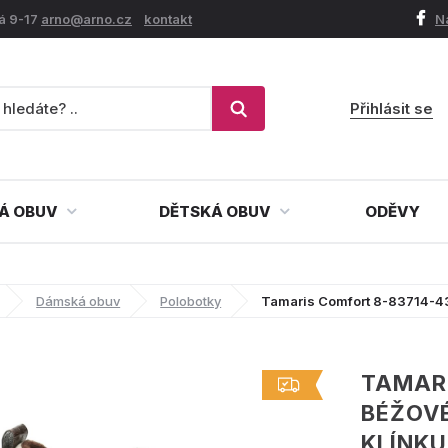
á 9-17
arno@arno.cz
kontakt
N
Přihlásit se
Á OBUV
DĚTSKÁ OBUV
ODĚVY
Dámská obuv
Polobotky
Tamaris Comfort 8-83714-43
TAMAR
BÉŽOV
KLÍNKU