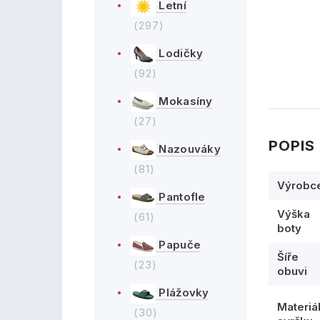
Letní
(297)
Lodičky
(92)
Mokasíny
(27)
POPIS
Nazouváky
(81)
Výrobc
Pantofle
Výška
(61)
boty
Papuče
Šíře
(23)
obuvi
Plážovky
Materiá
(30)