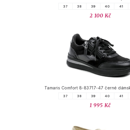
37
38
39
40
41
2 100 Kč
Tamaris Comfort 8-83717-47 černé dáms
37
38
39
40
41
1 995 Kč