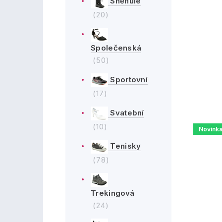
Sněhule
(20)
Společenská
(50)
Sportovní
(17)
Svatební
(10)
Novink
Tenisky
(78)
Trekingová
(24)