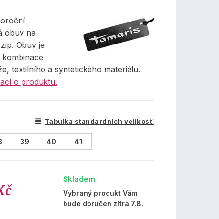
oroční
á obuv na
 zip. Obuv je
z kombinace
že, textilního a syntetického materiálu.
ací o produktu.
Tabulka standardních velikostí
8
39
40
41
Skladem
Kč
Vybraný produkt Vám
bude doručen zítra 7.8.