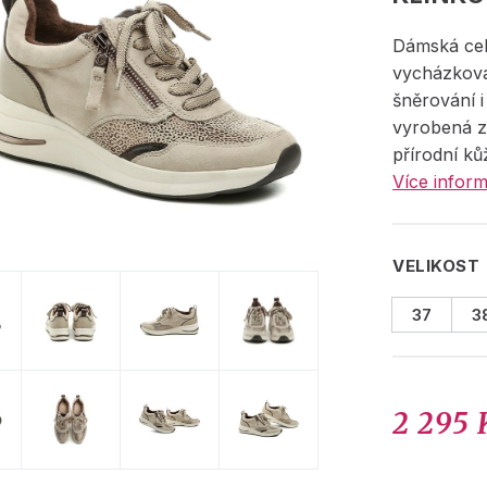
Dámská cel
vycházkov
šněrování i
vyrobená 
přírodní ků
Více inform
VELIKOST
37
3
2 295 