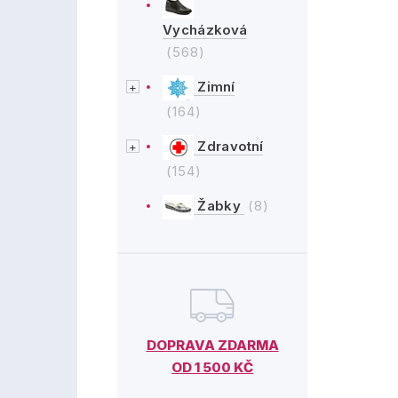
Vycházková
(568)
Zimní
(164)
Zdravotní
(154)
Žabky
(8)
DOPRAVA ZDARMA
OD 1 500 KČ