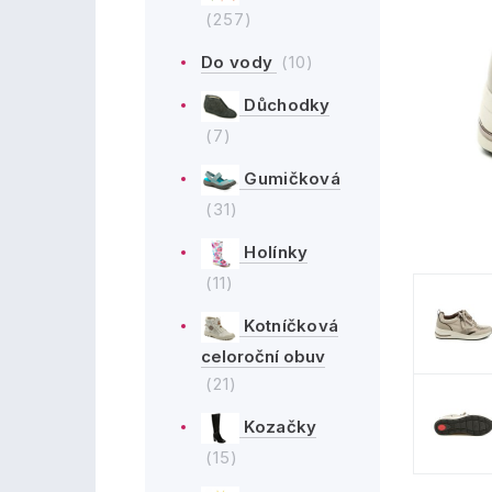
(257)
Do vody
(10)
Důchodky
(7)
Gumičková
(31)
Holínky
(11)
Kotníčková
celoroční obuv
(21)
Kozačky
(15)