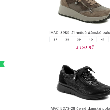
PODOBNÉ PRODUK
IMAC I3989-41 hnědé dámské pol
37
38
39
40
41
2 150 Kč
a
IMAC I5373-26 černé dámské pol