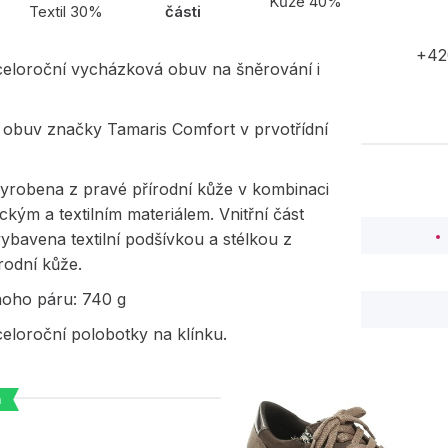
Kůže 40%
Textil 30%
části
+42
eloroční vycházková obuv na šněrování i
í obuv značky Tamaris Comfort v prvotřídní
vyrobena z pravé přírodní kůže v kombinaci
ickým a textilním materiálem. Vnitřní část
vybavena textilní podšívkou a stélkou z
rodní kůže.
noho páru: 740 g
eloroční polobotky na klínku.
a