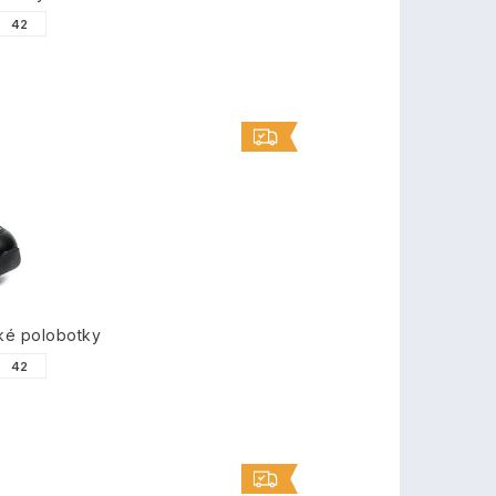
42
ké polobotky
42