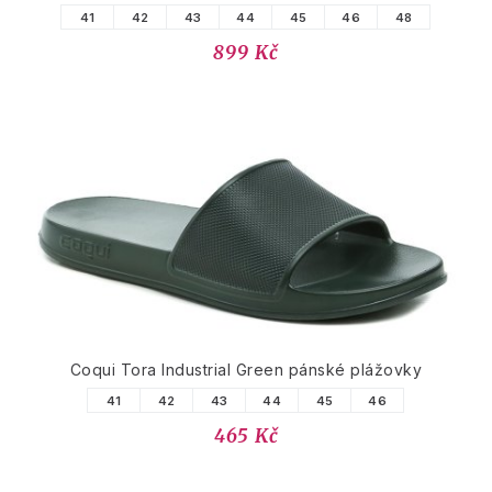
41
42
43
44
45
46
48
899 Kč
Coqui Tora Industrial Green pánské plážovky
41
42
43
44
45
46
465 Kč