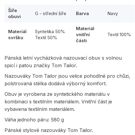
Šíře
G - střední šíře
Barva
Navy
obuvi
Materiál
Materiál
Syntetika 50%
vnitřní
Textil 100%
svršku
Textil 50%
části
Pánská letní vycházková nazouvací obuv s volnou
spicí i patou značky Tom Tailor.
Nazouváky Tom Tailor jsou velice pohodlné pro chůzi,
polstrovaná stélka dodává výborný komfort.
Obuv je vyrobena ze syntetického materiálu v
kombinaci s textilním materiálem. Vnitřní část je
vybavena textilním materiálem.
Váha jednoho páru: 580 g
Pánské stylové nazouváky Tom Tailor.