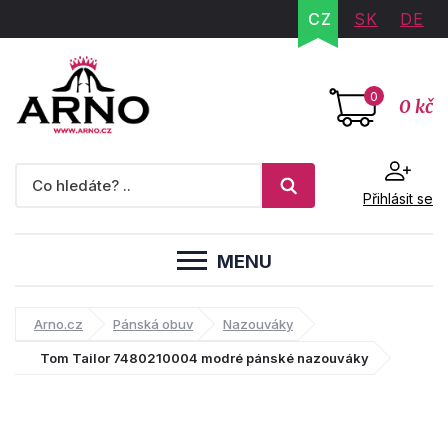
CZ
SK
DE
0
0 kč
Přihlásit se
MENU
Arno.cz
Pánská obuv
Nazouváky
Tom Tailor 7480210004 modré pánské nazouváky