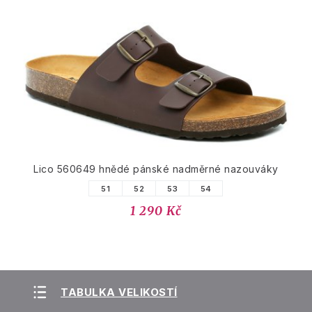
Lico 560649 hnědé pánské nadměrné nazouváky
51
52
53
54
1 290 Kč
TABULKA VELIKOSTÍ