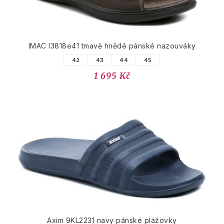
IMAC I3818e41 tmavě hnědé pánské nazouváky
42
43
44
45
1 695 Kč
Axim 9KL2231 navy pánské plážovky