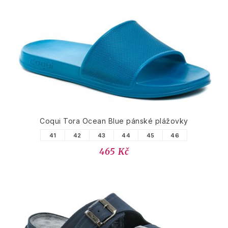
Coqui Tora Ocean Blue pánské plážovky
41
42
43
44
45
46
465 Kč