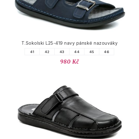
T.Sokolski L25-419 navy pánské nazouváky
41
42
43
44
45
46
980 Kč