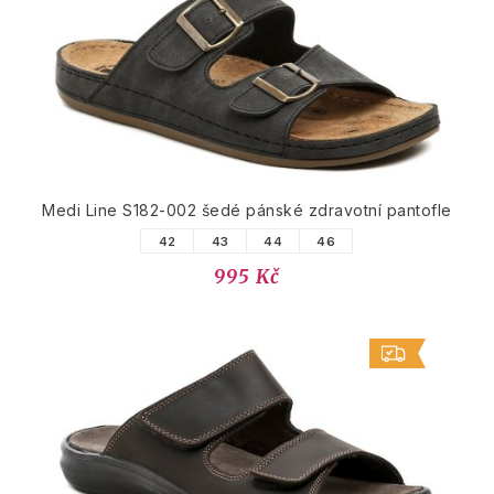
Medi Line S182-002 šedé pánské zdravotní pantofle
42
43
44
46
995 Kč