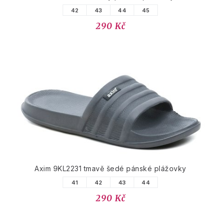
42
43
44
45
290 Kč
Axim 9KL2231 tmavě šedé pánské plážovky
41
42
43
44
290 Kč