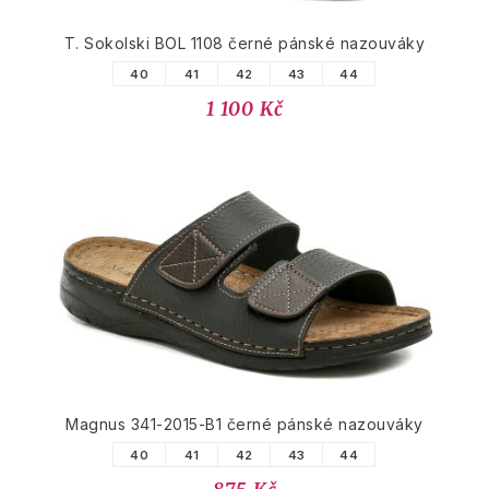
T. Sokolski BOL 1108 černé pánské nazouváky
40
41
42
43
44
1 100 Kč
Magnus 341-2015-B1 černé pánské nazouváky
40
41
42
43
44