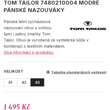
TOM TAILOR 7480210004 MODRÉ
PÁNSKÉ NAZOUVÁKY
Pánská letní vycházková
nazouvací obuv s volnou
špicí i patou značky Tom
Tailor. Obuv je vyrobená ze syntetické kůže v
kombinaci s textilním materiálem.
Více informací o produktu.
VELIKOST
Tabulka standardních velikostí
41
42
43
1 495 Kč