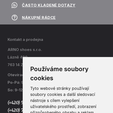
ČASTO KLADENÉ DOTAZY
NÁKUPNÍ RÁDCE
Kontakt a prodejna
ARNO shoes s.r.o.
Lázně 490
763 14 Zlín - Kostelec
Používáme soubory
Otevírací doba
cookies
Po-Pá: 9-17
Tyto webové stránky používají
So: 9-12
soubory cookies a další sledovací
nástroje s cílem vylepšení
(+420) 577 915 036,
uživatelského prostředí, zobrazení
(+420) 773 667 390
přizpůsobeného obsahu a reklam,