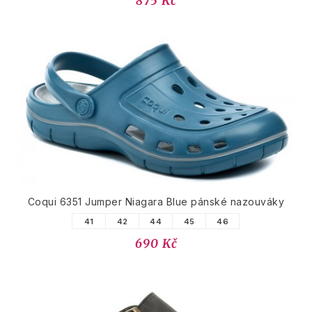
875 Kč
Coqui 6351 Jumper Niagara Blue pánské nazouváky
41
42
44
45
46
690 Kč