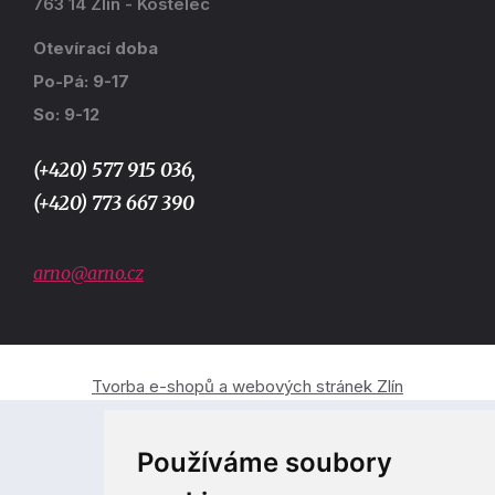
763 14 Zlín - Kostelec
Otevírací doba
Po-Pá: 9-17
So: 9-12
(+420) 577 915 036,
(+420) 773 667 390
arno@arno.cz
Tvorba e-shopů a webových stránek Zlín
Používáme soubory