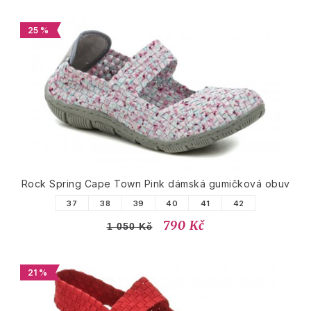
25 %
Rock Spring Cape Town Pink dámská gumičková obuv
37
38
39
40
41
42
790 Kč
1 050 Kč
21 %