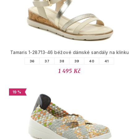
Tamaris 1-28713-46 béžové dámské sandály na klínku
36
37
38
39
40
41
1 495 Kč
19 %