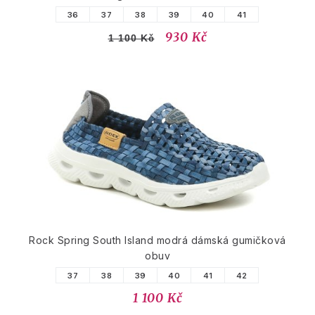
36
37
38
39
40
41
930 Kč
1 100 Kč
Rock Spring South Island modrá dámská gumičková
obuv
37
38
39
40
41
42
1 100 Kč