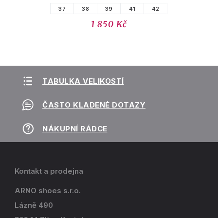
37
38
39
41
42
1 850 Kč
TABULKA VELIKOSTÍ
ČASTO KLADENÉ DOTAZY
NÁKUPNÍ RÁDCE
Kontakt a prodejna
ARNO shoes s.r.o.
Lázně 490