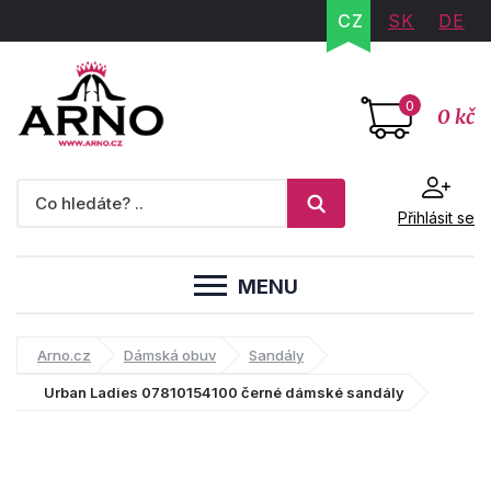
CZ
SK
DE
0
0 kč
Přihlásit se
MENU
Arno.cz
Dámská obuv
Sandály
Urban Ladies 07810154100 černé dámské sandály