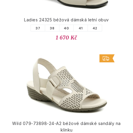
Ladies 24325 béžová dámská letní obuv
37
38
40
41
42
1 670 Kč
Wild 079-73898-24-A2 béžové dámské sandály na
klínku