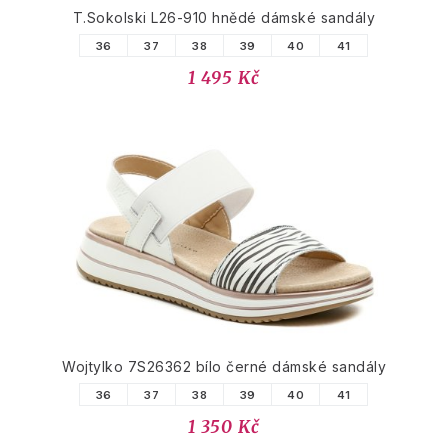
T.Sokolski L26-910 hnědé dámské sandály
36
37
38
39
40
41
1 495 Kč
Wojtylko 7S26362 bílo černé dámské sandály
36
37
38
39
40
41
1 350 Kč