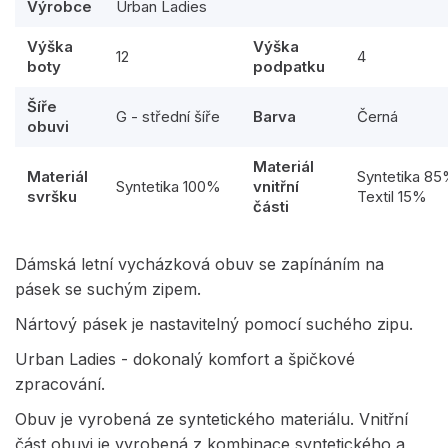
Výrobce
Urban Ladies
Výška
Výška
12
4
boty
podpatku
Šíře
G - střední šíře
Barva
Černá
obuvi
Materiál
Materiál
Syntetika 8
Syntetika 100%
vnitřní
svršku
Textil 15%
části
Dámská letní vycházková obuv se zapínáním na
pásek se suchým zipem.
Nártový pásek je nastavitelný pomocí suchého zipu.
Urban Ladies - dokonalý komfort a špičkové
zpracování.
Obuv je vyrobená ze syntetického materiálu. Vnitřní
část obuvi je vyrobená z kombinace syntetického a