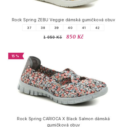
Rock Spring ZEBU Veggie dámská gumičková obuv
37
38
39
40
41
42
850 Kč
1 050 Kč
15 %
Rock Spring CARIOCA X Black Salmon dámská
gumičková obuv