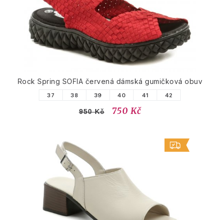
Rock Spring SOFIA červená dámská gumičková obuv
37
38
39
40
41
42
750 Kč
950 Kč