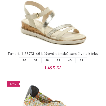
Tamaris 1-28713-46 béžové dámské sandály na klínku
36
37
38
39
40
41
1 495 Kč
19 %