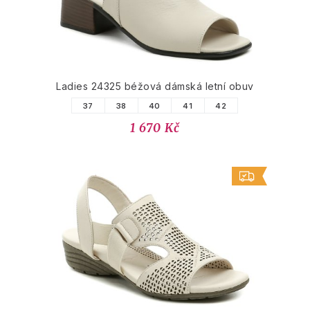
Ladies 24325 béžová dámská letní obuv
37
38
40
41
42
1 670 Kč