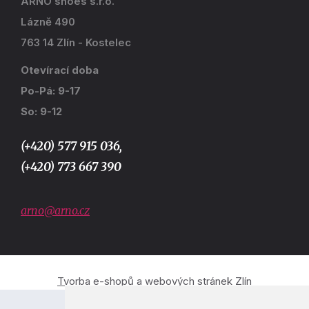
ARNO shoes s.r.o.
Lázně 490
763 14 Zlín - Kostelec
Otevírací doba
Po-Pá: 9-17
So: 9-12
(+420) 577 915 036,
(+420) 773 667 390
arno@arno.cz
Tvorba e-shopů a webových stránek Zlín