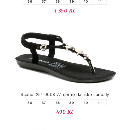
36
37
38
39
40
41
1 350 Kč
Scandi 251-0008-A1 černé dámské sandály
36
37
38
39
40
41
490 Kč