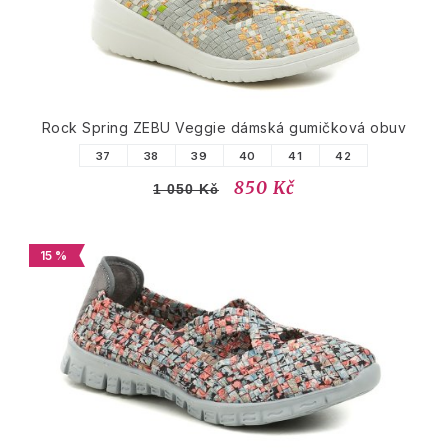
Rock Spring ZEBU Veggie dámská gumičková obuv
37
38
39
40
41
42
850 Kč
1 050 Kč
15 %