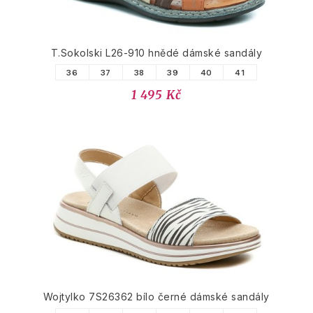
T.Sokolski L26-910 hnědé dámské sandály
36
37
38
39
40
41
1 495 Kč
Wojtylko 7S26362 bílo černé dámské sandály