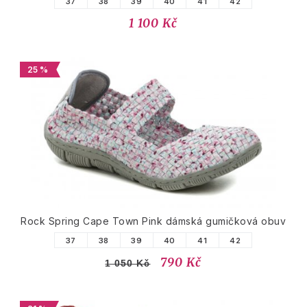
37
38
39
40
41
42
1 100 Kč
25 %
Rock Spring Cape Town Pink dámská gumičková obuv
37
38
39
40
41
42
790 Kč
1 050 Kč