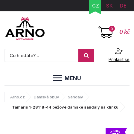
CZ
SK
DE
0
0 kč
Přihlásit se
MENU
Arno.cz
Dámská obuv
Sandály
Tamaris 1-28118-44 béžové dámské sandály na klínku