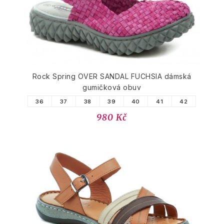
Rock Spring OVER SANDAL FUCHSIA dámská
gumičková obuv
36
37
38
39
40
41
42
980 Kč