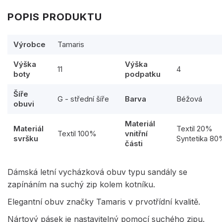
POPIS PRODUKTU
Výrobce
Tamaris
Výška
Výška
11
4
boty
podpatku
Šíře
G - střední šíře
Barva
Béžová
obuvi
Materiál
Materiál
Textil 20%
Textil 100%
vnitřní
svršku
Syntetika 8
části
Dámská letní vycházková obuv typu sandály se
zapínáním na suchý zip kolem kotníku.
Elegantní obuv značky Tamaris v prvotřídní kvalitě.
Nártový pásek je nastavitelný pomocí suchého zipu.