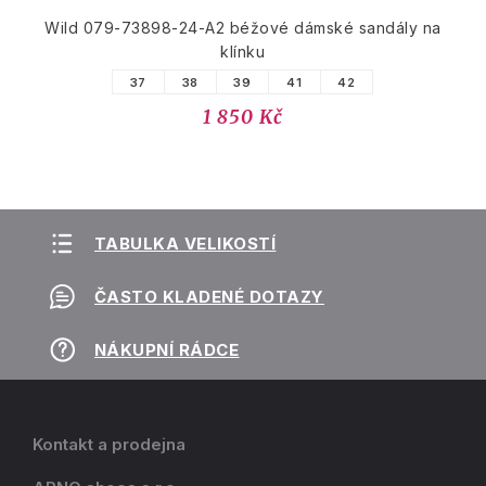
Wild 079-73898-24-A2 béžové dámské sandály na
klínku
37
38
39
41
42
1 850 Kč
TABULKA VELIKOSTÍ
ČASTO KLADENÉ DOTAZY
NÁKUPNÍ RÁDCE
Kontakt a prodejna