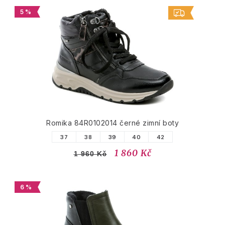
5 %
Romika 84R0102014 černé zimní boty
37
38
39
40
42
1 860 Kč
1 960 Kč
6 %