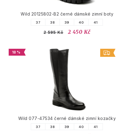
Wild 20125802-B2 černé dámské zimní boty
37
38
39
40
41
2 450 Kč
2 595 Kč
18 %
Wild 077-47534 černé dámské zimní kozačky
37
38
39
40
41