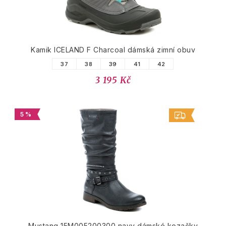
Kamik ICELAND F Charcoal dámská zimní obuv
37
38
39
41
42
3 195 Kč
5 %
Mustang 15M005200300 navy dámské kozačky