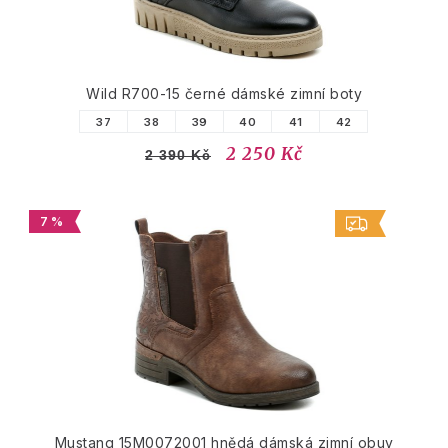
Wild R700-15 černé dámské zimní boty
37
38
39
40
41
42
2 250 Kč
2 390 Kč
7 %
Mustang 15M0072001 hnědá dámská zimní obuv