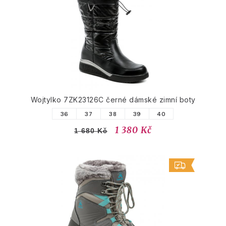
Wojtylko 7ZK23126C černé dámské zimní boty
36
37
38
39
40
1 380 Kč
1 680 Kč