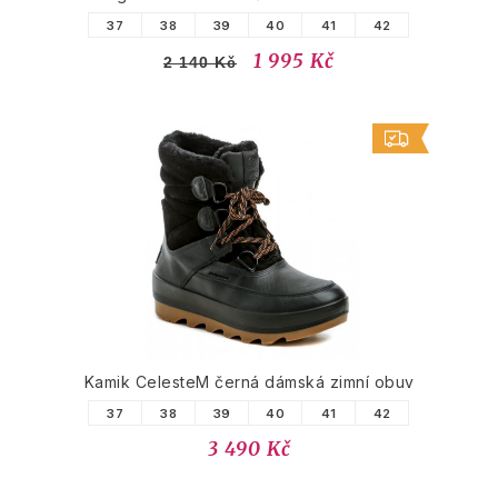
37
38
39
40
41
42
1 995 Kč
2 140 Kč
Kamik CelesteM černá dámská zimní obuv
37
38
39
40
41
42
3 490 Kč