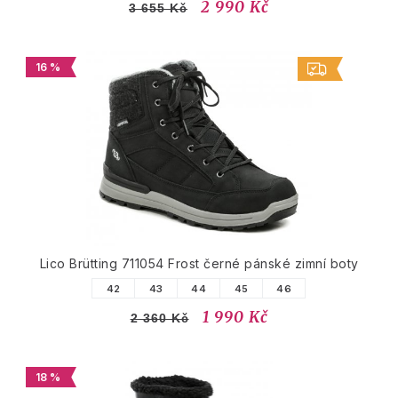
2 990 Kč
3 655 Kč
16 %
Lico Brütting 711054 Frost černé pánské zimní boty
42
43
44
45
46
1 990 Kč
2 360 Kč
18 %