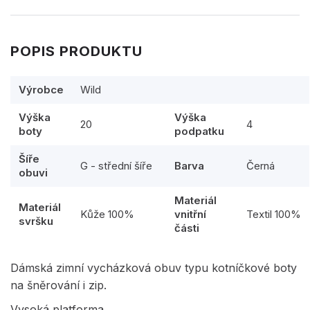
POPIS PRODUKTU
Výrobce
Wild
Výška
Výška
20
4
boty
podpatku
Šíře
G - střední šíře
Barva
Černá
obuvi
Materiál
Materiál
Kůže 100%
vnitřní
Textil 100%
svršku
části
Dámská zimní vycházková obuv typu kotníčkové boty
na šněrování i zip.
Vysoká platforma.