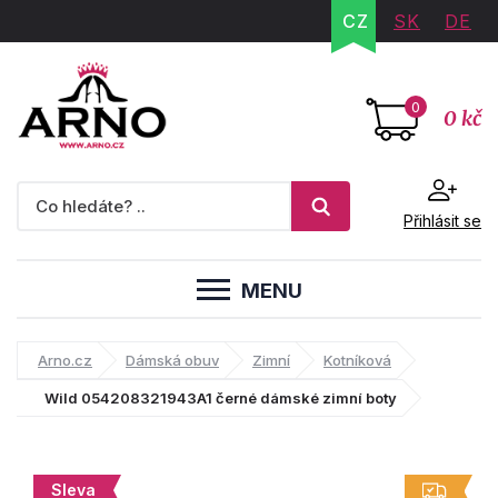
CZ
SK
DE
0
0 kč
Přihlásit se
MENU
Arno.cz
Dámská obuv
Zimní
Kotníková
Wild 054208321943A1 černé dámské zimní boty
Sleva