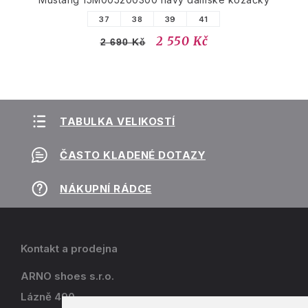
37
38
39
41
2 550 Kč
2 690 Kč
TABULKA VELIKOSTÍ
ČASTO KLADENÉ DOTAZY
NÁKUPNÍ RÁDCE
Kontakt a prodejna
ARNO shoes s.r.o.
Lázně 490