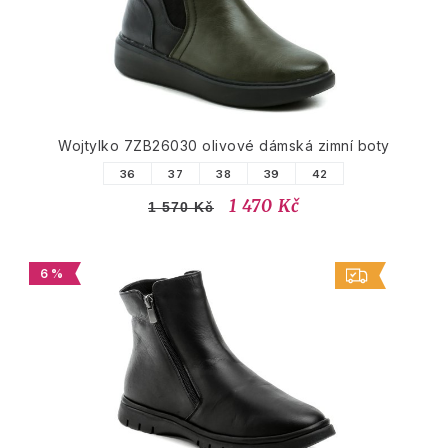
Wojtylko 7ZB26030 olivové dámská zimní boty
36
37
38
39
42
1 470 Kč
1 570 Kč
6 %