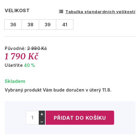
VELIKOST
Tabulka standardních velikostí
36
38
39
41
Původně:
2 990 Kč
1 790 Kč
Ušetříte
40 %
Skladem
Vybraný produkt Vám bude doručen v úterý 11.8.
+
−