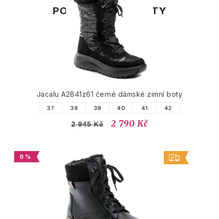
PODOBNÉ PRODUKTY
Jacalu A2841z61 černé dámské zimní boty
37
38
39
40
41
42
2 790 Kč
2 945 Kč
6 %