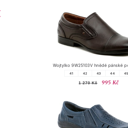
Wojtylko 9W25103V hnědé pánské p
41
42
43
44
4
995 Kč
1 270 Kč