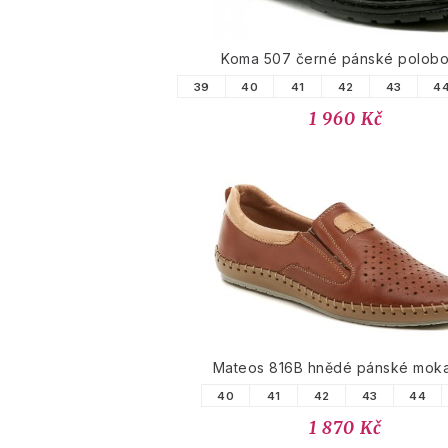
Koma 507 černé pánské polobo
39
40
41
42
43
4
1 960 Kč
Mateos 816B hnědé pánské moka
40
41
42
43
44
1 870 Kč