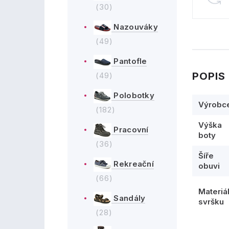
(30)
Nazouváky
(49)
Pantofle
POPIS
(49)
Polobotky
Výrobc
(182)
Výška
Pracovní
boty
(36)
Šíře
Rekreační
obuvi
(66)
Materiá
Sandály
svršku
(28)