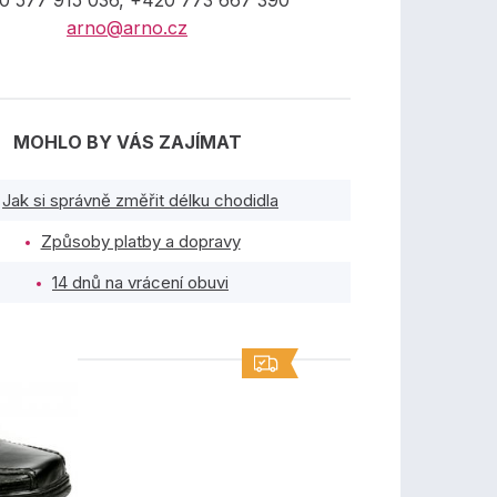
0 577 915 036, +420 773 667 390
arno@arno.cz
MOHLO BY VÁS ZAJÍMAT
Jak si správně změřit délku chodidla
Způsoby platby a dopravy
14 dnů na vrácení obuvi
TY