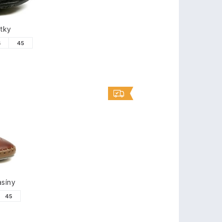
tky
4
45
síny
45