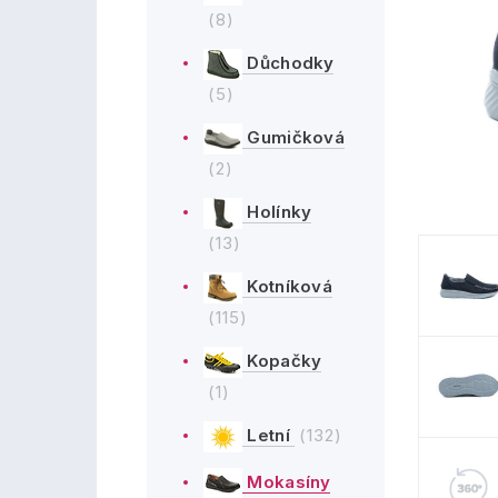
(8)
Důchodky
(5)
Gumičková
(2)
Holínky
(13)
Kotníková
(115)
Kopačky
(1)
Letní
(132)
Mokasíny