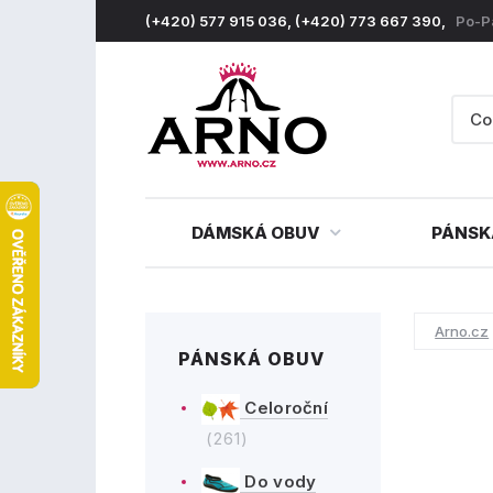
(+420) 577 915 036, (+420) 773 667 390,
Po-P
DÁMSKÁ OBUV
PÁNSK
Arno.cz
PÁNSKÁ OBUV
Celoroční
(261)
Do vody