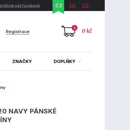
CZ
SK
DE
avštivte náš facebook
0
0 kč
Registrace
ZNAČKY
DOPLŇKY
íny
20 NAVY PÁNSKÉ
ÍNY