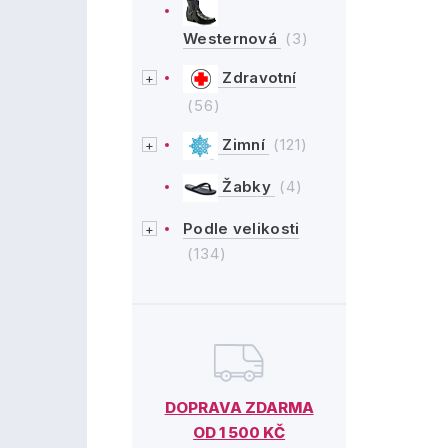
Westernová
(3)
Zdravotní
(56)
Zimní
(121)
Žabky
(4)
Podle velikosti
(134)
DOPRAVA ZDARMA
OD 1 500 KČ