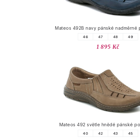
Mateos 492B navy pánské nadměrné 
46
47
48
49
1 895 Kč
Mateos 492 světle hnědé pánské po
40
42
43
45