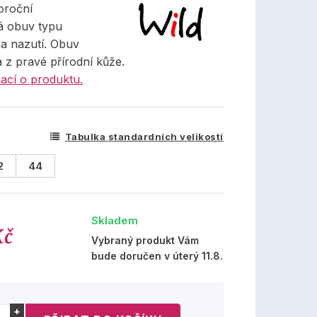
oroční
á obuv typu
a nazutí. Obuv
 z pravé přírodní kůže.
ací o produktu.
Tabulka standardních velikostí
2
44
Skladem
Kč
Vybraný produkt Vám
bude doručen v úterý 11.8.
+