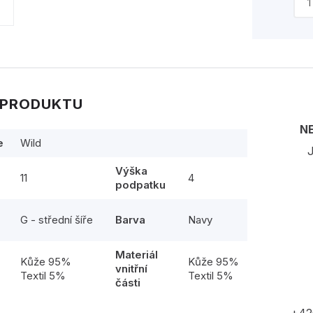
 PRODUKTU
N
e
Wild
J
Výška
11
4
podpatku
G - střední šíře
Barva
Navy
Materiál
l
Kůže 95%
Kůže 95%
vnitřní
Textil 5%
Textil 5%
části