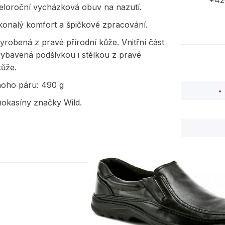
+42
eloroční vycházková obuv na nazutí.
konalý komfort a špičkové zpracování.
yrobená z pravé přírodní kůže. Vnitřní část
vybavená podšívkou i stélkou z pravé
kůže.
noho páru: 490 g
okasíny značky Wild.
PODOBNÉ PRODUK