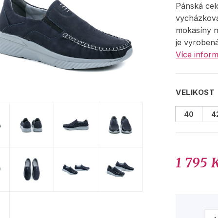
Pánská cel
vycházkov
mokasíny n
je vyrobená
Více inform
VELIKOST
40
4
1 795 