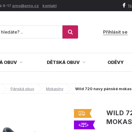
á 9-17
arno@arno.cz
kontakt
N
Přihlásit se
Á OBUV
DĚTSKÁ OBUV
ODĚVY
Pánská obuv
Mokasíny
Wild 720 navy pánské mokas
WILD 7
MOKAS