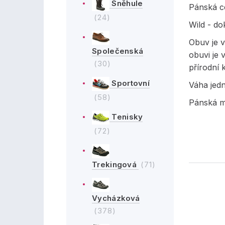
Sněhule
Pánská c
(24)
Wild - do
Obuv je v
Společenská
obuvi je 
(30)
přírodní 
Sportovní
Váha jed
(58)
Pánská m
Tenisky
(72)
Trekingová
(71)
Vycházková
(378)