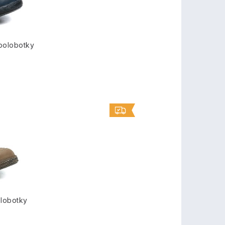
polobotky
lobotky