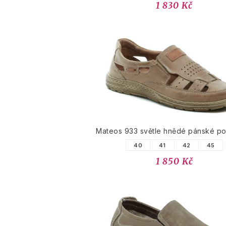
1 830 Kč
Mateos 933 světle hnědé pánské po
40
41
42
45
1 850 Kč