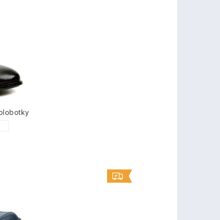
olobotky
5