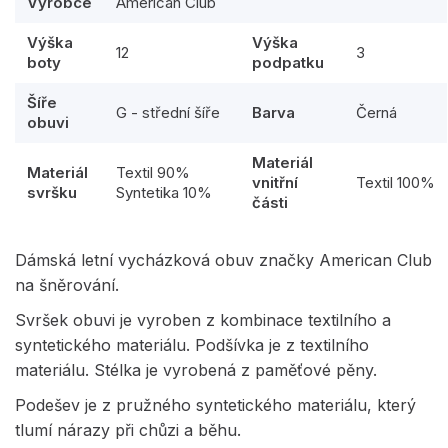
Výrobce
American Club
Výška
Výška
12
3
boty
podpatku
Šíře
G - střední šíře
Barva
Černá
obuvi
Materiál
Materiál
Textil 90%
vnitřní
Textil 100%
svršku
Syntetika 10%
části
Dámská letní vycházková obuv značky American Club
na šněrování.
Svršek obuvi je vyroben z kombinace textilního a
syntetického materiálu. Podšívka je z textilního
materiálu. Stélka je vyrobená z paměťové pěny.
Podešev je z pružného syntetického materiálu, který
tlumí nárazy při chůzi a běhu.