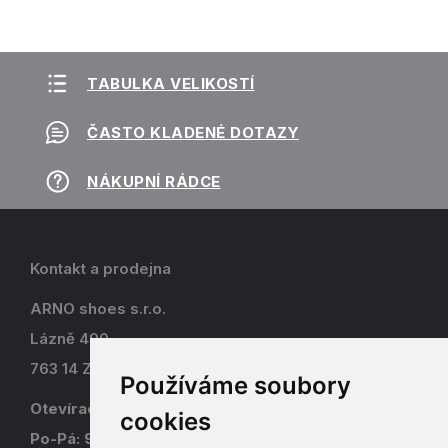
TABULKA VELIKOSTÍ
ČASTO KLADENÉ DOTAZY
NÁKUPNÍ RÁDCE
Kontakt a prodejna
ARNO shoes s.r.o.
Lázně 490
763 14 Zlín - Kostelec
Používáme soubory
Otevírací doba
cookies
Po-Pá: 9-17