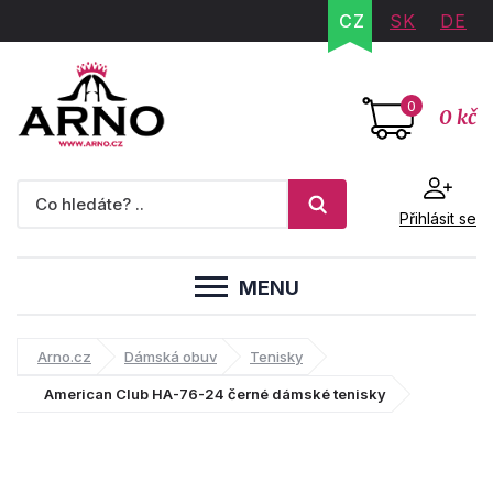
CZ
SK
DE
0
0 kč
Přihlásit se
MENU
Arno.cz
Dámská obuv
Tenisky
American Club HA-76-24 černé dámské tenisky