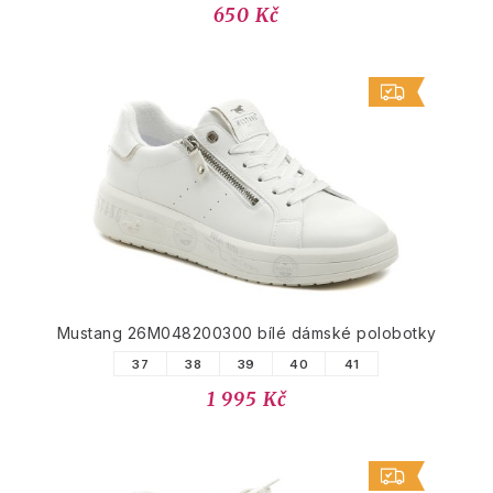
650 Kč
Mustang 26M048200300 bílé dámské polobotky
37
38
39
40
41
1 995 Kč