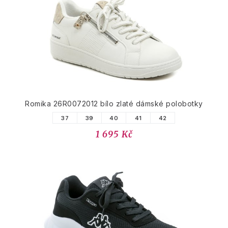
Romika 26R0072012 bílo zlaté dámské polobotky
37
39
40
41
42
1 695 Kč