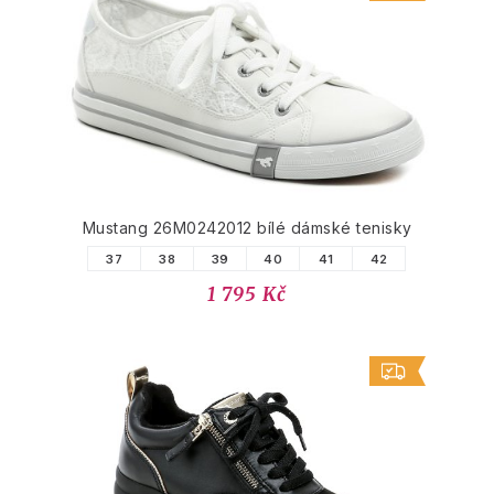
Mustang 26M0242012 bílé dámské tenisky
37
38
39
40
41
42
1 795 Kč