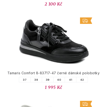
2 100 Kč
Tamaris Comfort 8-83717-47 černé dámské polobotky
37
38
39
40
41
42
1 995 Kč