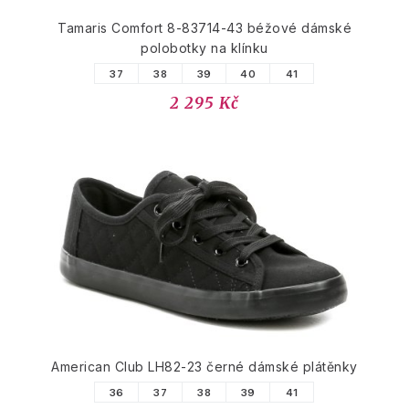
Tamaris Comfort 8-83714-43 béžové dámské
polobotky na klínku
37
38
39
40
41
2 295 Kč
American Club LH82-23 černé dámské plátěnky
36
37
38
39
41