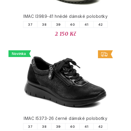
IMAC I3989-41 hnědé dámské polobotky
37
38
39
40
41
42
2 150 Kč
Novinka
IMAC I5373-26 černé dámské polobotky
37
38
39
40
41
42