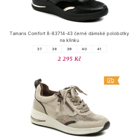
Tamaris Comfort 8-83714-43 černé dámské polobotky
na klínku
37
38
39
40
41
2 295 Kč