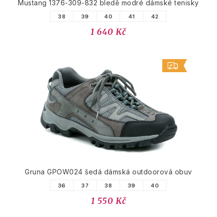
Mustang 1376-309-832 bledě modré dámské tenisky
38
39
40
41
42
1 640 Kč
Gruna GPOW024 šedá dámská outdoorová obuv
36
37
38
39
40
1 550 Kč