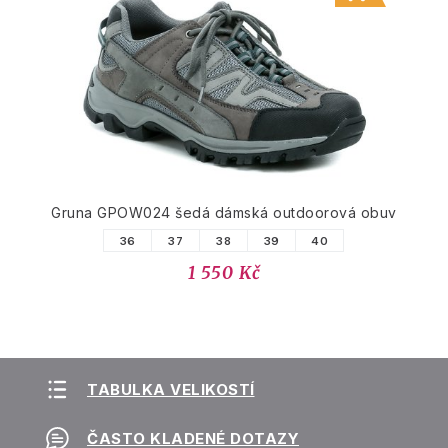
Gruna GPOW024 šedá dámská outdoorová obuv
36
37
38
39
40
1 550 Kč
TABULKA VELIKOSTÍ
ČASTO KLADENÉ DOTAZY