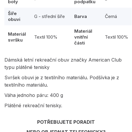
boty
podpatku
Šíře
G - střední šíře
Barva
Černá
obuvi
Materiál
Materiál
Textil 100%
vnitřní
Textil 100%
svršku
části
Dámská letní rekreační obuv značky American Club
typu plátěné tenisky
Svršek obuvi je z textilního materiálu. Podšívka je z
textilního materiálu.
Váha jednoho páru: 400 g
Plátěné rekreační tenisky.
POTŘEBUJETE PORADIT
NEBO OBJEDNAT TELEFONICKY?