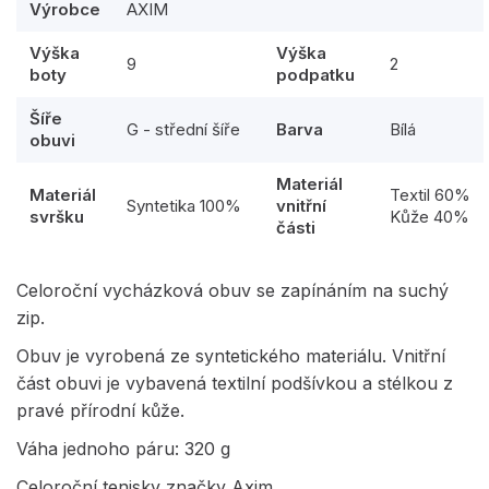
Výrobce
AXIM
Výška
Výška
9
2
boty
podpatku
Šíře
G - střední šíře
Barva
Bílá
obuvi
Materiál
Materiál
Textil 60%
Syntetika 100%
vnitřní
svršku
Kůže 40%
části
Celoroční vycházková obuv se zapínáním na suchý
zip.
Obuv je vyrobená ze syntetického materiálu. Vnitřní
část obuvi je vybavená textilní podšívkou a stélkou z
pravé přírodní kůže.
Váha jednoho páru: 320 g
Celoroční tenisky značky Axim.