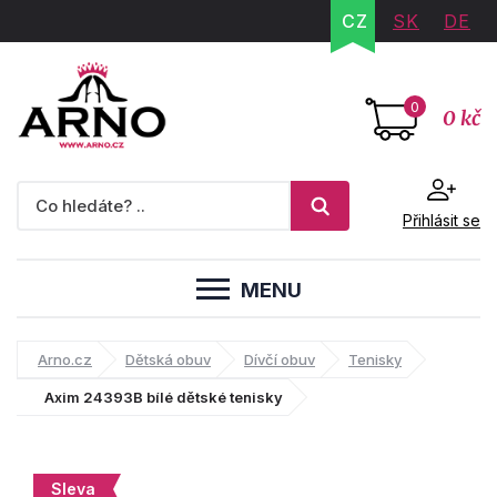
CZ
SK
DE
0
0 kč
Přihlásit se
MENU
Arno.cz
Dětská obuv
Dívčí obuv
Tenisky
Axim 24393B bílé dětské tenisky
Sleva