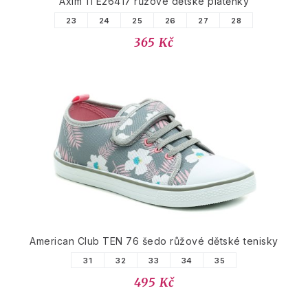
Axim 1TE26417 růžové dětské plátěnky
23
24
25
26
27
28
365 Kč
American Club TEN 76 šedo růžové dětské tenisky
31
32
33
34
35
495 Kč