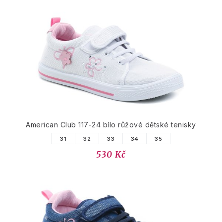
American Club 117-24 bílo růžové dětské tenisky
31
32
33
34
35
530 Kč