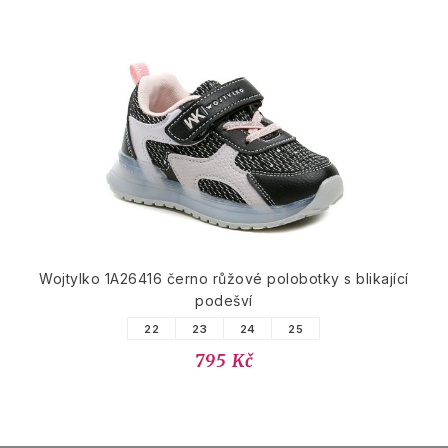
Wojtylko 1A26416 černo růžové polobotky s blikající
podešví
22
23
24
25
795 Kč