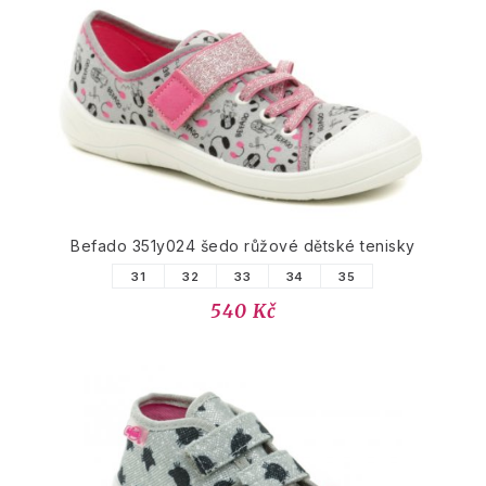
Befado 351y024 šedo růžové dětské tenisky
31
32
33
34
35
540 Kč