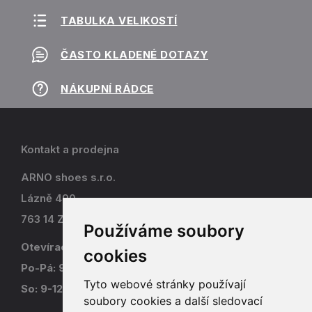
TABULKA VELIKOSTÍ
ČASTO KLADENÉ DOTAZY
NÁKUPNÍ RÁDCE
Kontakt a prodejna
ARNO shoes s.r.o.
Lázně 490
763 14 Zlín - Kostelec
Používáme soubory
Otevírací doba
cookies
Po-Pá: 9-17
Tyto webové stránky používají
So: 9-12
soubory cookies a další sledovací