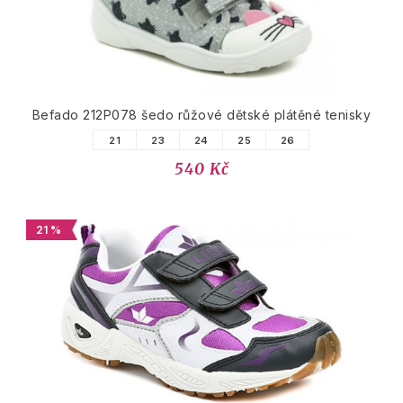
Befado 212P078 šedo růžové dětské plátěné tenisky
21
23
24
25
26
540 Kč
21 %