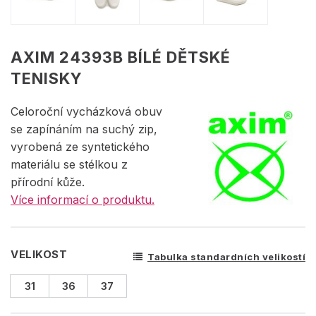
AXIM 24393B BÍLÉ DĚTSKÉ
TENISKY
Celoroční vycházková obuv
se zapínáním na suchý zip,
vyrobená ze syntetického
materiálu se stélkou z
přírodní kůže.
Více informací o produktu.
VELIKOST
Tabulka standardních velikostí
31
36
37