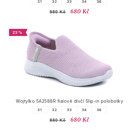
31
32
33
34
36
680 Kč
880 Kč
23 %
Wojtylko 5A2588R fialové dívčí Slip-in polobotky
31
32
33
34
36
680 Kč
880 Kč