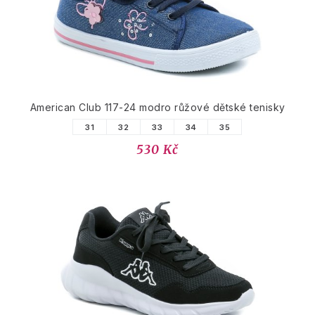
American Club 117-24 modro růžové dětské tenisky
31
32
33
34
35
530 Kč