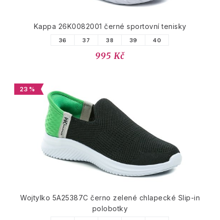
Kappa 26K0082001 černé sportovní tenisky
36
37
38
39
40
995 Kč
23 %
Wojtylko 5A25387C černo zelené chlapecké Slip-in
polobotky