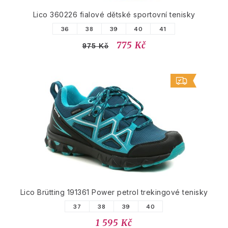
Lico 360226 fialové dětské sportovní tenisky
36
38
39
40
41
775 Kč
975 Kč
Lico Brütting 191361 Power petrol trekingové tenisky
37
38
39
40
1 595 Kč