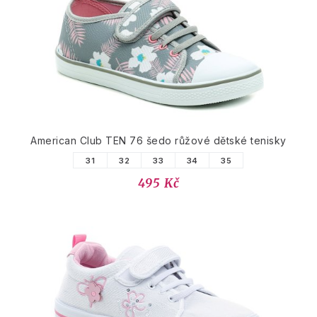
American Club TEN 76 šedo růžové dětské tenisky
31
32
33
34
35
495 Kč