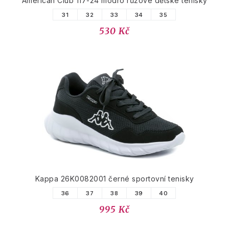
American Club 117-24 modro růžové dětské tenisky
31
32
33
34
35
530 Kč
Kappa 26K0082001 černé sportovní tenisky
36
37
38
39
40
995 Kč