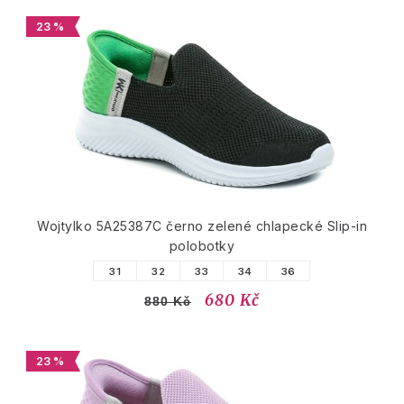
23 %
Wojtylko 5A25387C černo zelené chlapecké Slip-in
polobotky
31
32
33
34
36
680 Kč
880 Kč
23 %