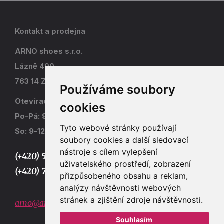
Kontakt a prodejna
ARNO shoes s.r.o.
Lázně 490
763 14 Zlín - Kostelec
Používáme soubory
Otevírací doba
cookies
Po-Pá: 9-17
Tyto webové stránky používají
So: 9-12
soubory cookies a další sledovací
nástroje s cílem vylepšení
(+420) 577 915 036,
uživatelského prostředí, zobrazení
(+420) 773 667 390
přizpůsobeného obsahu a reklam,
analýzy návštěvnosti webových
stránek a zjištění zdroje návštěvnosti.
arno@arno.cz
Souhlasím