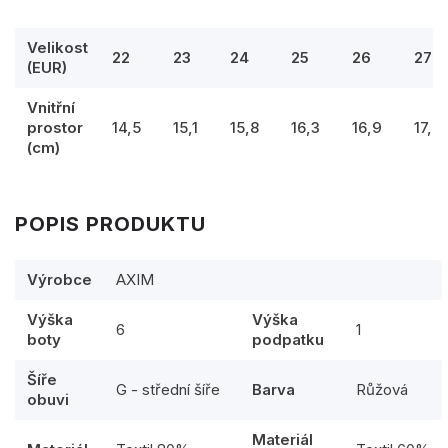
Velikost
22
23
24
25
26
27
(EUR)
Vnitřní
prostor
14,5
15,1
15,8
16,3
16,9
17,5
(cm)
POPIS PRODUKTU
Výrobce
AXIM
Výška
Výška
6
1
boty
podpatku
Šíře
G - střední šíře
Barva
Růžová
obuvi
Materiál