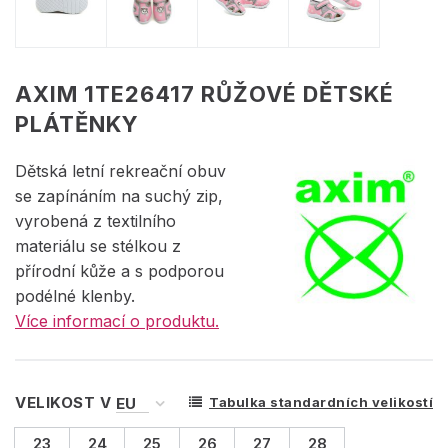
AXIM 1TE26417 RŮŽOVÉ DĚTSKÉ
PLÁTĚNKY
Dětská letní rekreační obuv
se zapínáním na suchý zip,
vyrobená z textilního
materiálu se stélkou z
přírodní kůže a s podporou
podélné klenby.
Více informací o produktu.
VELIKOST V
Tabulka standardních velikostí
23
24
25
26
27
28