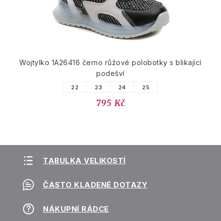
Wojtylko 1A26416 černo růžové polobotky s blikající
podešví
22
23
24
25
795 Kč
TABULKA VELIKOSTÍ
ČASTO KLADENÉ DOTAZY
NÁKUPNÍ RÁDCE