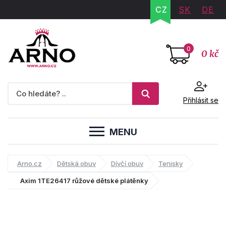
CZ
SK
DE
0
0 kč
Přihlásit se
MENU
Arno.cz
Dětská obuv
Dívčí obuv
Tenisky
Axim 1TE26417 růžové dětské plátěnky