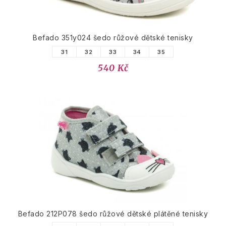
Befado 351y024 šedo růžové dětské tenisky
31
32
33
34
35
540 Kč
Befado 212P078 šedo růžové dětské plátěné tenisky