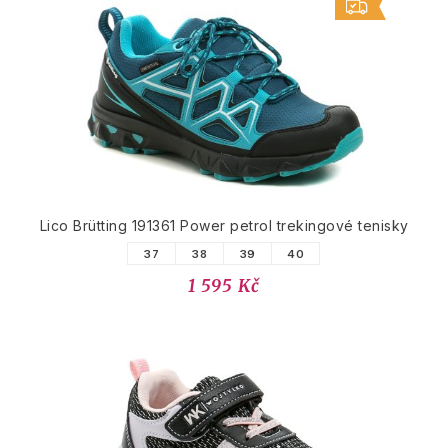
Lico Brütting 191361 Power petrol trekingové tenisky
37
38
39
40
1 595 Kč