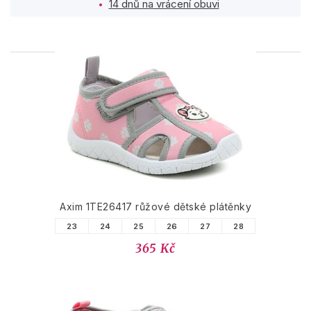
14 dnů na vrácení obuvi
PODOBNÉ PRODUKTY
Axim 1TE26417 růžové dětské plátěnky
23
24
25
26
27
28
365 Kč