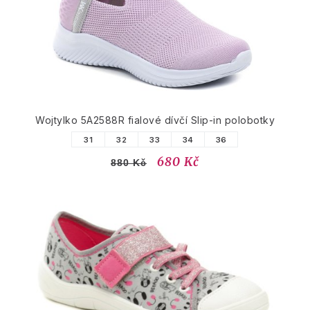
Wojtylko 5A2588R fialové dívčí Slip-in polobotky
31
32
33
34
36
680 Kč
880 Kč