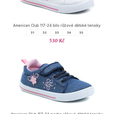
American Club 117-24 bílo růžové dětské tenisky
31
32
33
34
35
530 Kč