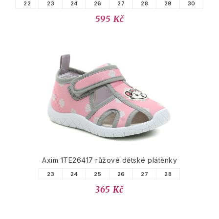
22
23
24
26
27
28
29
30
595 Kč
Axim 1TE26417 růžové dětské plátěnky
23
24
25
26
27
28
365 Kč