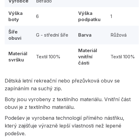
Výrobce
Befado
Výška
Výška
6
1
boty
podpatku
Šíře
G - střední šíře
Barva
Růžová
obuvi
Materiál
Materiál
Textil 100%
vnitřní
Textil 100%
svršku
části
Dětská letní rekreační nebo přezůvková obuv se
zapínáním na suchý zip.
Boty jsou vyrobeny z textilního materiálu. Vnitřní část
obuvi je z textilního materiálu.
Podešev je vyrobena technologií přímého nástřiku,
který zajišťuje výrazně lepší vlastnosti než lepené
podešve.