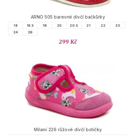
ARNO 505 barevné dívčí bačkůrky
18
18.5
19
20
20.5
21
22
23
24
26
299 Kč
Milami 226 růžové dívčí botičky