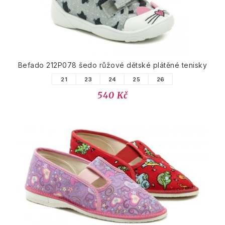
Befado 212P078 šedo růžové dětské plátěné tenisky
21
23
24
25
26
540 Kč