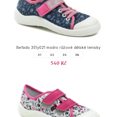
Befado 351y021 modro růžové dětské tenisky
31
32
35
36
540 Kč