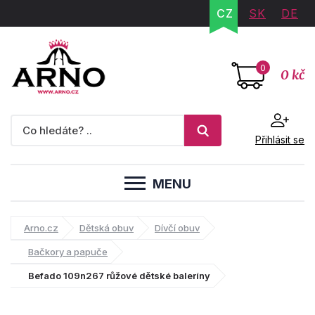
CZ
SK
DE
0
0 kč
Přihlásit se
MENU
Arno.cz
Dětská obuv
Dívčí obuv
Bačkory a papuče
Befado 109n267 růžové dětské baleríny