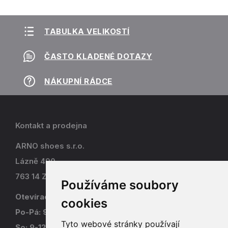
TABULKA VELIKOSTÍ
ČASTO KLADENÉ DOTAZY
NÁKUPNÍ RÁDCE
Kontakt a prodejna
ARNO shoes s.r.o.
Lázně 490
763 14 Zlín - Kostelec
Používáme soubory
Otevírací doba
cookies
Po-Pá: 9-17
Tyto webové stránky používají
So: 9-12