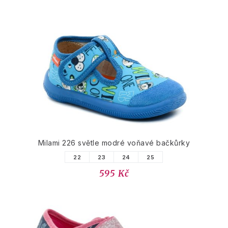
Milami 226 světle modré voňavé bačkůrky
22
23
24
25
595 Kč