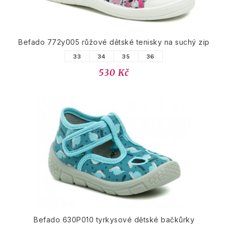
Befado 772y005 růžové dětské tenisky na suchý zip
33
34
35
36
530 Kč
Befado 630P010 tyrkysové dětské bačkůrky