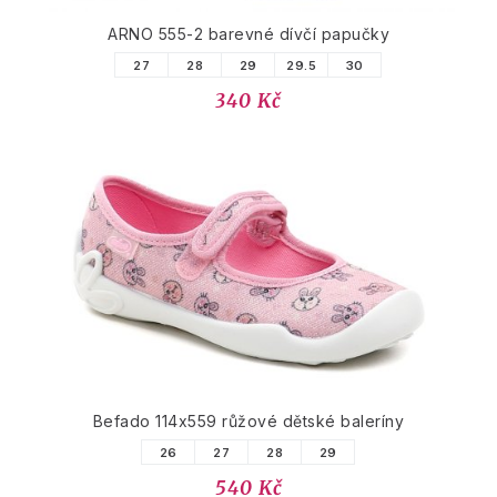
ARNO 555-2 barevné dívčí papučky
27
28
29
29.5
30
340 Kč
Befado 114x559 růžové dětské baleríny
26
27
28
29
540 Kč