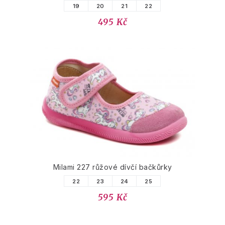
19
20
21
22
495 Kč
Milami 227 růžové dívčí bačkůrky
22
23
24
25
595 Kč