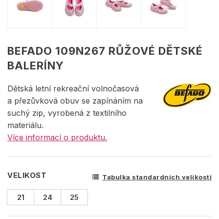
BEFADO 109N267 RŮŽOVÉ DĚTSKÉ
BALERÍNY
Dětská letní rekreační volnočasová
a přezůvková obuv se zapínáním na
suchý zip, vyrobená z textilního
materiálu.
Více informací o produktu.
VELIKOST
Tabulka standardních velikostí
21
24
25