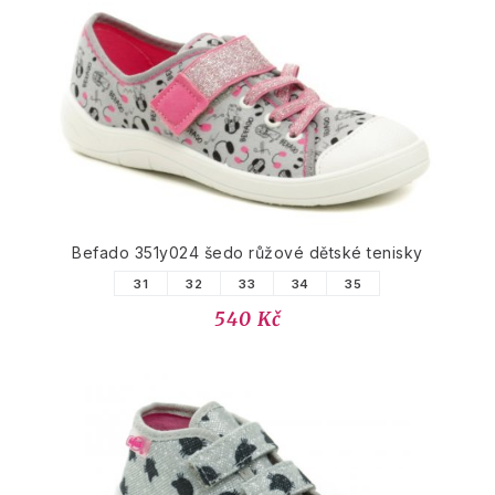
Befado 351y024 šedo růžové dětské tenisky
31
32
33
34
35
540 Kč