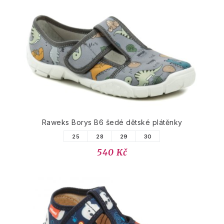
Raweks Borys B6 šedé dětské plátěnky
25
28
29
30
540 Kč