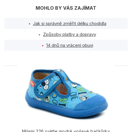
MOHLO BY VÁS ZAJÍMAT
Jak si správně změřit délku chodidla
Způsoby platby a dopravy
14 dnů na vrácení obuvi
PODOBNÉ PRODUKTY
Milami 226 světle modré voňavé bačkůrky