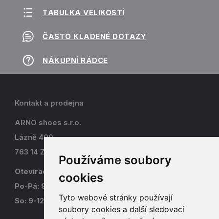
TABULKA VELIKOSTÍ
ČASTO KLADENÉ DOTAZY
NÁKUPNÍ RÁDCE
Kontakt a prodejna
ARNO shoes s.r.o.
Lázně 490
763 14 Zlín - Kostelec
Používáme soubory
Otevírací doba
cookies
Po-Pá: 9-17
Tyto webové stránky používají
So: 9-12
soubory cookies a další sledovací