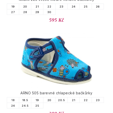
19
20
21
22
23
24
25
26
27
28
29
30
595 Kč
ARNO 505 barevné chlapecké bačkůrky
18
18.5
19
20
20.5
21
22
23
24
24.5
25