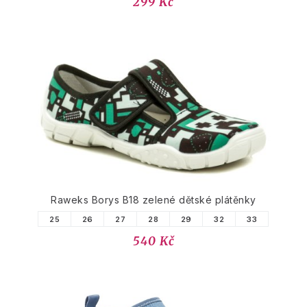
299 Kč
Raweks Borys B18 zelené dětské plátěnky
25
26
27
28
29
32
33
540 Kč