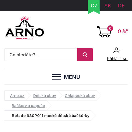
CZ
SK
DE
0
0 kč
Přihlásit se
MENU
Arno.cz
Dětská obuv
Chlapecká obuv
Bačkory a papuče
Befado 630P011 modré dětské bačkůrky