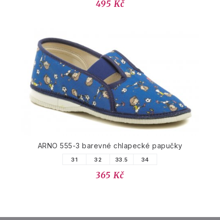
495 Kč
ARNO 555-3 barevné chlapecké papučky
31
32
33.5
34
365 Kč