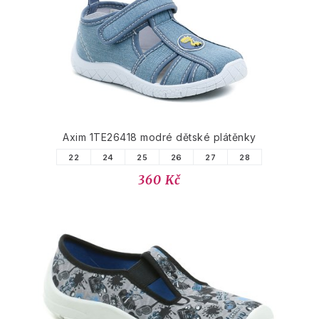
Axim 1TE26418 modré dětské plátěnky
22
24
25
26
27
28
360 Kč