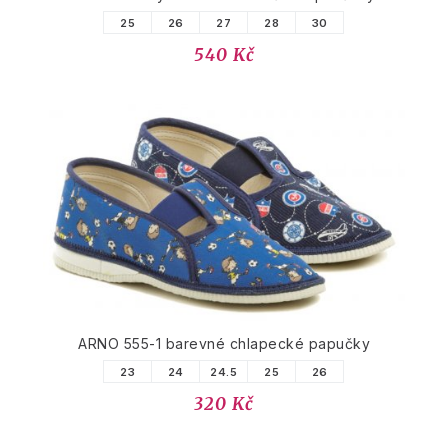
25
26
27
28
30
540 Kč
ARNO 555-1 barevné chlapecké papučky
23
24
24.5
25
26
320 Kč