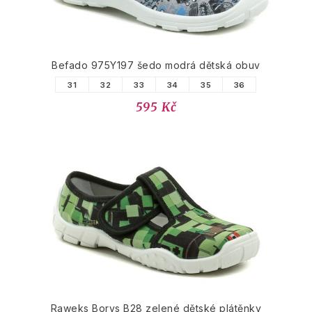
Befado 975Y197 šedo modrá dětská obuv
31
32
33
34
35
36
595 Kč
Raweks Borys B28 zelené dětské plátěnky