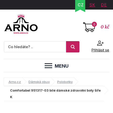
CZ
SK
DE
0
0 kč
Přihlásit se
MENU
Arno.cz
Dámská obuv
Polobotky
Comfortabel 951317-03 bílé dámské zdravotní boty šíře
K