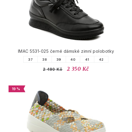
IMAC 5531-025 černé dámské zimní polobotky
37
38
39
40
41
42
2 350 Kč
2 490 Kč
19 %