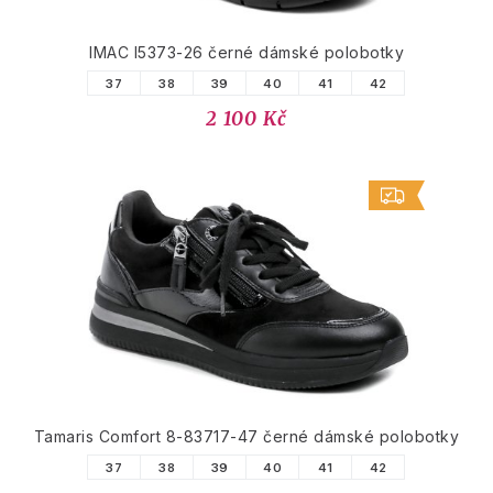
IMAC I5373-26 černé dámské polobotky
37
38
39
40
41
42
2 100 Kč
Tamaris Comfort 8-83717-47 černé dámské polobotky
37
38
39
40
41
42