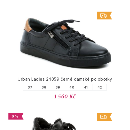
Urban Ladies 24059 černé dámské polobotky
37
38
39
40
41
42
1 560 Kč
6 %