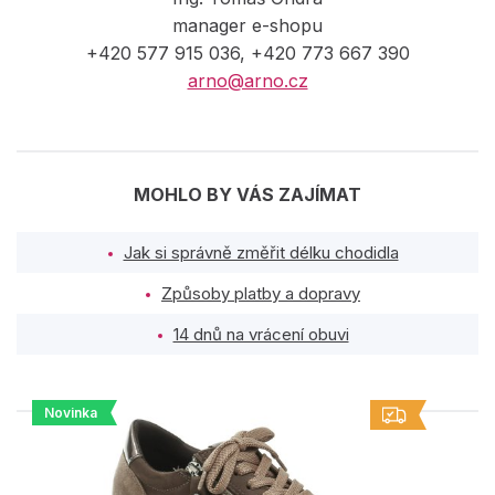
manager e-shopu
+420 577 915 036, +420 773 667 390
arno@arno.cz
MOHLO BY VÁS ZAJÍMAT
Jak si správně změřit délku chodidla
Způsoby platby a dopravy
14 dnů na vrácení obuvi
Novinka
PODOBNÉ PRODUKTY