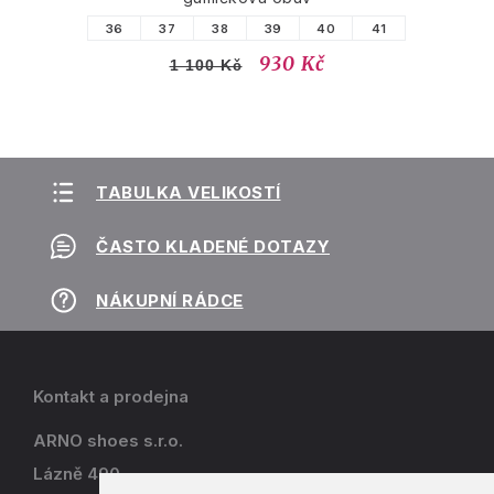
36
37
38
39
40
41
930 Kč
1 100 Kč
TABULKA VELIKOSTÍ
ČASTO KLADENÉ DOTAZY
NÁKUPNÍ RÁDCE
Kontakt a prodejna
ARNO shoes s.r.o.
Lázně 490