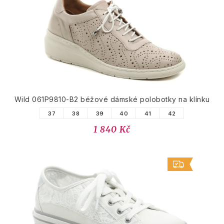
Wild 061P9810-B2 béžové dámské polobotky na klínku
37
38
39
40
41
42
1 840 Kč