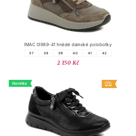
IMAC I3989-41 hnědé dámské polobotky
37
38
39
40
41
42
2 150 Kč
Novinka