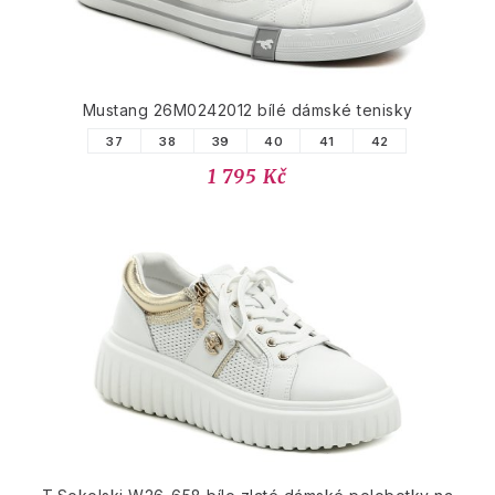
Mustang 26M0242012 bílé dámské tenisky
37
38
39
40
41
42
1 795 Kč