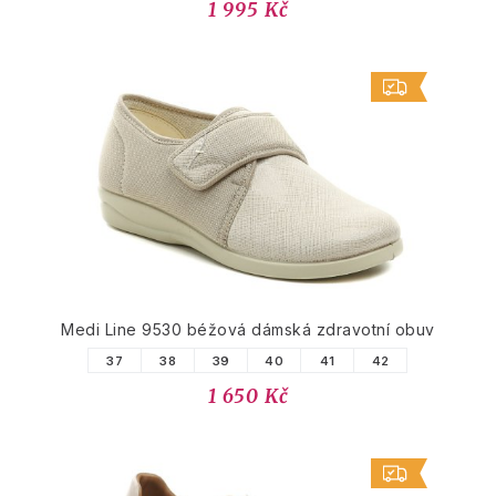
1 995 Kč
Medi Line 9530 béžová dámská zdravotní obuv
37
38
39
40
41
42
1 650 Kč