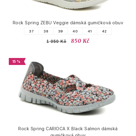
Rock Spring ZEBU Veggie dámská gumičková obuv
37
38
39
40
41
42
850 Kč
1 050 Kč
15 %
Rock Spring CARIOCA X Black Salmon dámská
gumičková obuv