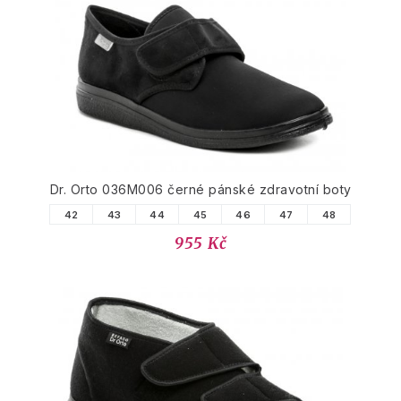
Dr. Orto 036M006 černé pánské zdravotní boty
42
43
44
45
46
47
48
955 Kč