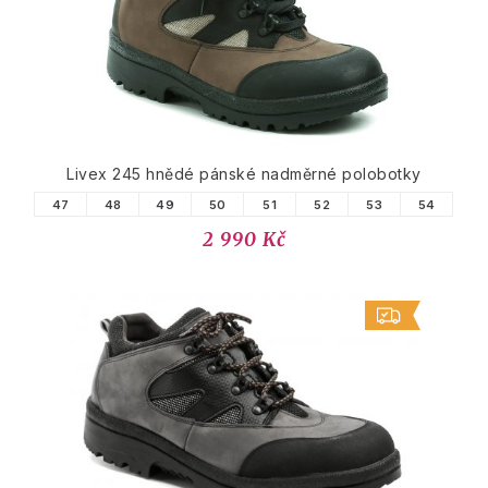
Livex 245 hnědé pánské nadměrné polobotky
47
48
49
50
51
52
53
54
2 990 Kč