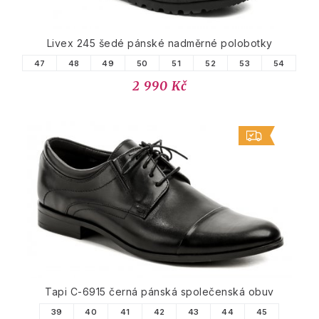
Livex 245 šedé pánské nadměrné polobotky
47
48
49
50
51
52
53
54
2 990 Kč
Tapi C-6915 černá pánská společenská obuv
39
40
41
42
43
44
45