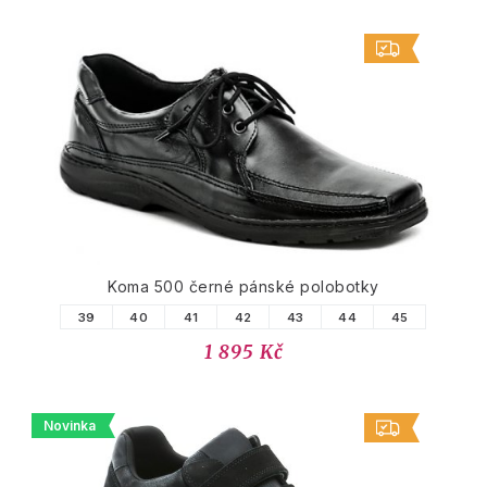
Koma 500 černé pánské polobotky
39
40
41
42
43
44
45
1 895 Kč
Novinka