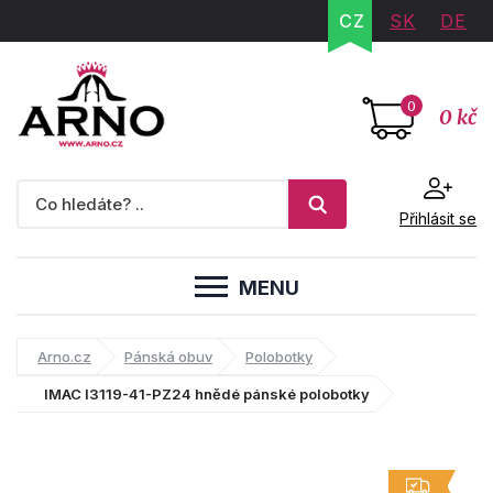
CZ
SK
DE
0
0 kč
Přihlásit se
MENU
Arno.cz
Pánská obuv
Polobotky
IMAC I3119-41-PZ24 hnědé pánské polobotky