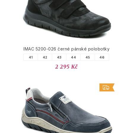
IMAC 5200-026 černé pánské polobotky
41
42
43
44
45
46
2 295 Kč