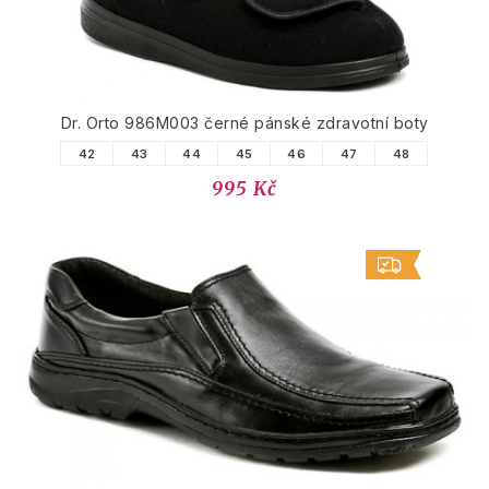
Dr. Orto 986M003 černé pánské zdravotní boty
42
43
44
45
46
47
48
995 Kč