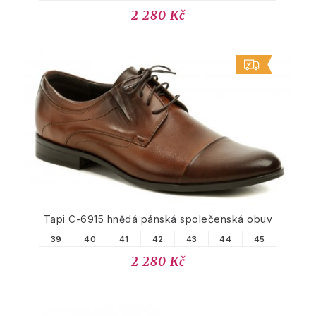
2 280 Kč
Tapi C-6915 hnědá pánská společenská obuv
39
40
41
42
43
44
45
2 280 Kč