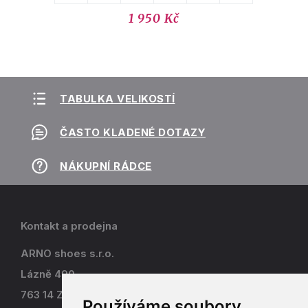
1 950 Kč
TABULKA VELIKOSTÍ
ČASTO KLADENÉ DOTAZY
NÁKUPNÍ RÁDCE
Kontakt a prodejna
ARNO shoes s.r.o.
Lázně 490
763 14 Zlín - Kostelec
Používáme soubory