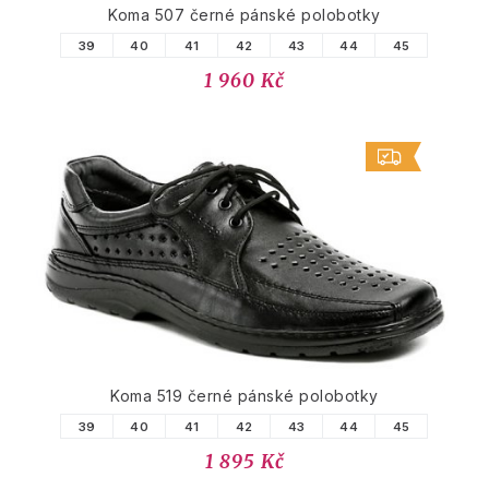
Koma 507 černé pánské polobotky
39
40
41
42
43
44
45
1 960 Kč
Koma 519 černé pánské polobotky
39
40
41
42
43
44
45
1 895 Kč