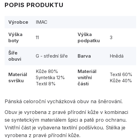
POPIS PRODUKTU
Výrobce
IMAC
Výška
Výška
11
3
boty
podpatku
Šíře
G - střední šíře
Barva
Hnědá
obuvi
Kůže 80%
Materiál
Materiál
Textil 60%
Syntetika 12%
vnitřní
svršku
Kůže 40%
Textil 8%
části
Pánská celoroční vycházková obuv na šněrování.
Obuv je vyrobena z pravé přírodní kůže v kombinaci
se syntetickým materiálem špici a patě pro ochranu.
Vnitřní část je vybavena textilní podšívkou. Stélka je
vyrobena z pravé přírodní kůže.