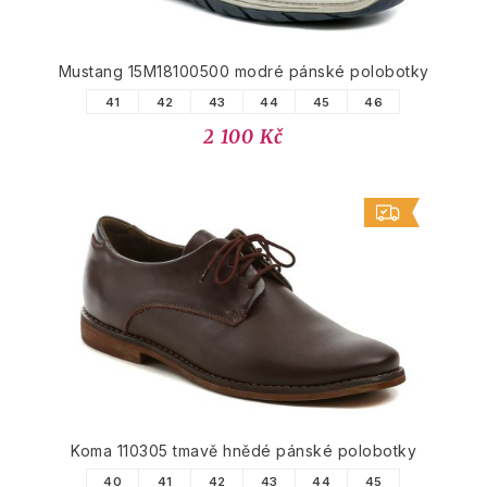
Mustang 15M18100500 modré pánské polobotky
41
42
43
44
45
46
2 100 Kč
Koma 110305 tmavě hnědé pánské polobotky
40
41
42
43
44
45