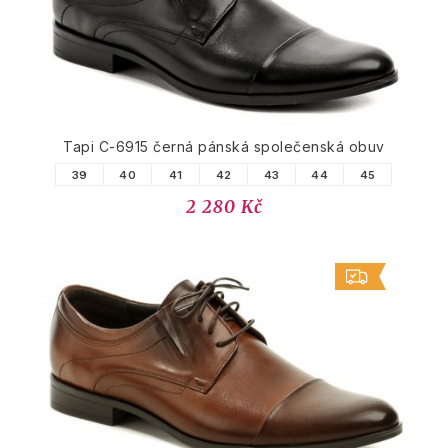
Tapi C-6915 černá pánská společenská obuv
39
40
41
42
43
44
45
2 280 Kč