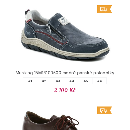
Mustang 15M18100500 modré pánské polobotky
41
42
43
44
45
46
2 100 Kč