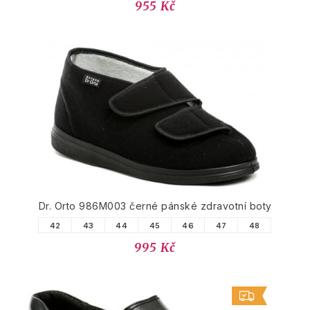
955 Kč
Dr. Orto 986M003 černé pánské zdravotní boty
42
43
44
45
46
47
48
995 Kč