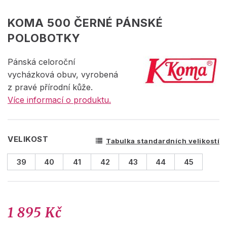
KOMA 500 ČERNÉ PÁNSKÉ
POLOBOTKY
Pánská celoroční
vycházková obuv, vyrobená
z pravé přírodní kůže.
Více informací o produktu.
VELIKOST
Tabulka standardních velikostí
39
40
41
42
43
44
45
1 895 Kč