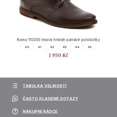
Koma 110305 tmavě hnědé pánské polobotky
40
41
42
43
44
45
1 950 Kč
TABULKA VELIKOSTÍ
ČASTO KLADENÉ DOTAZY
NÁKUPNÍ RÁDCE