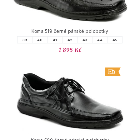
Koma 519 černé pánské polobotky
39
40
41
42
43
44
45
1 895 Kč