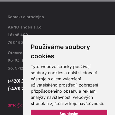
Kontakt a prodejna
ARNO shoes s.r.o.
Lázně 490
763 14 Zlín - Kostelec
Používáme soubory
Otevírací doba
cookies
Po-Pá: 9-17
Tyto webové stránky používají
So: 9-12
soubory cookies a další sledovací
nástroje s cílem vylepšení
(+420) 577 915 036,
uživatelského prostředí, zobrazení
(+420) 773 667 390
přizpůsobeného obsahu a reklam,
analýzy návštěvnosti webových
stránek a zjištění zdroje návštěvnosti.
arno@arno.cz
Souhlasím