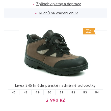
Způsoby platby a dopravy
14 dnů na vrácení obuvi
PODOBNÉ PRODUKTY
Livex 245 hnědé pánské nadměrné polobotky
47
48
49
50
51
52
53
54
2 990 Kč