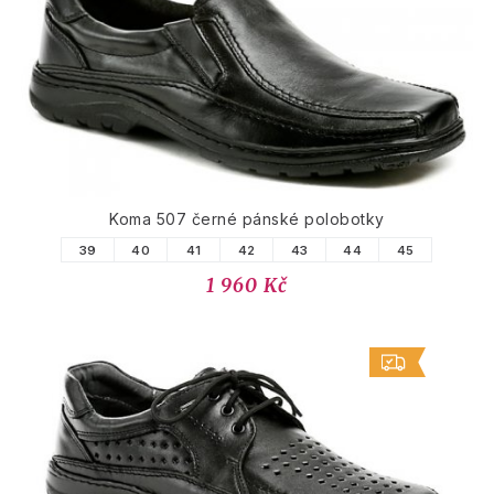
Koma 507 černé pánské polobotky
39
40
41
42
43
44
45
1 960 Kč