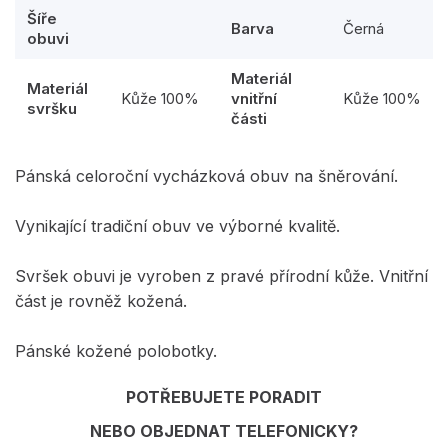
Šíře
Barva
Černá
obuvi
Materiál
Materiál
Kůže 100%
vnitřní
Kůže 100%
svršku
části
Pánská celoroční vycházková obuv na šněrování.
Vynikající tradiční obuv ve výborné kvalitě.
Svršek obuvi je vyroben z pravé přírodní kůže. Vnitřní
část je rovněž kožená.
Pánské kožené polobotky.
POTŘEBUJETE PORADIT
NEBO OBJEDNAT TELEFONICKY?