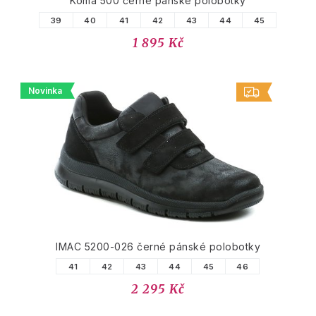
Koma 500 černé pánské polobotky
39
40
41
42
43
44
45
1 895 Kč
Novinka
IMAC 5200-026 černé pánské polobotky
41
42
43
44
45
46
2 295 Kč