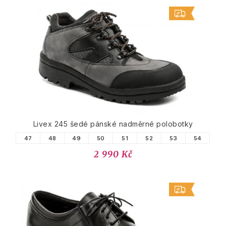
Livex 245 šedé pánské nadměrné polobotky
47
48
49
50
51
52
53
54
2 990 Kč