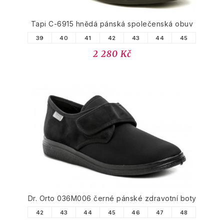
Tapi C-6915 hnědá pánská společenská obuv
39
40
41
42
43
44
45
2 280 Kč
Dr. Orto 036M006 černé pánské zdravotní boty
42
43
44
45
46
47
48