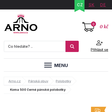
CZ
SK
DE
0
0 kč
Přihlásit se
MENU
Arno.cz
Pánská obuv
Polobotky
Koma 500 černé pánské polobotky