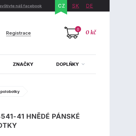
CZ
SK
DE
avštivte náš facebook
0
0 kč
Registrace
ZNAČKY
DOPLŇKY
 polobotky
3541-41 HNĚDÉ PÁNSKÉ
OTKY