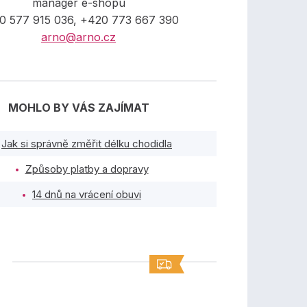
manager e-shopu
0 577 915 036, +420 773 667 390
arno@arno.cz
MOHLO BY VÁS ZAJÍMAT
Jak si správně změřit délku chodidla
Způsoby platby a dopravy
14 dnů na vrácení obuvi
TY