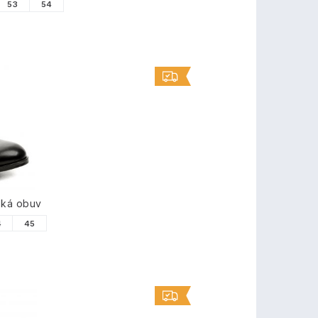
53
54
ská obuv
4
45