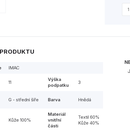
 PRODUKTU
N
e
IMAC
J
Výška
11
3
podpatku
G - střední šíře
Barva
Hnědá
Materiál
l
Textil 60%
Kůže 100%
vnitřní
Kůže 40%
části