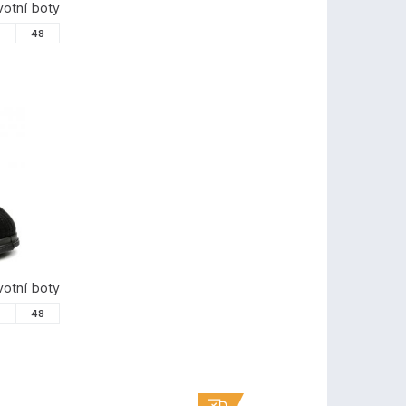
otní boty
7
48
otní boty
7
48