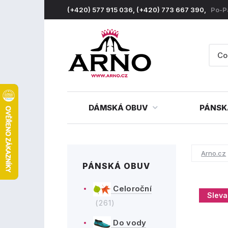
(+420) 577 915 036, (+420) 773 667 390,
Po-P
DÁMSKÁ OBUV
PÁNSK
Arno.cz
PÁNSKÁ OBUV
Celoroční
Sleva
(261)
Do vody