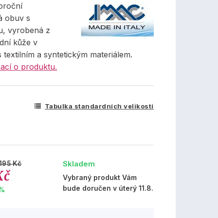
oroční
á obuv s
, vyrobená z
dní kůže v
 textilním a syntetickým materiálem.
ací o produktu.
Tabulka standardních velikostí
Skladem
195 Kč
Kč
Vybraný produkt Vám
bude doručen v úterý 11.8.
 %