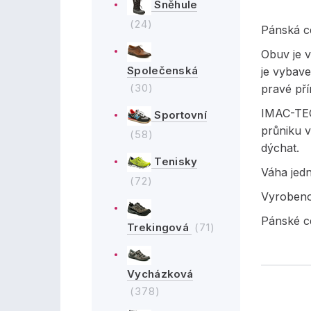
Sněhule
(24)
Pánská c
Obuv je v
Společenská
je vybave
(30)
pravé pří
IMAC-TEC
Sportovní
průniku v
(58)
dýchat.
Tenisky
Váha jed
(72)
Vyrobeno v
Pánské c
Trekingová
(71)
Vycházková
(378)