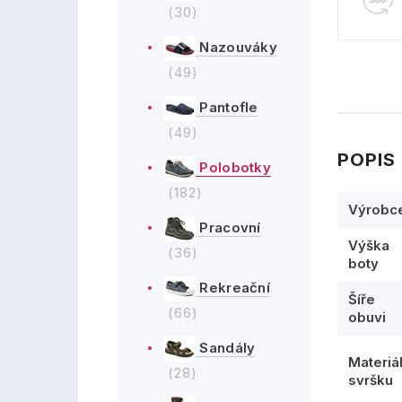
(30)
Nazouváky
(49)
Pantofle
(49)
POPIS
Polobotky
(182)
Výrobc
Pracovní
Výška
(36)
boty
Rekreační
Šíře
(66)
obuvi
Sandály
Materiá
(28)
svršku