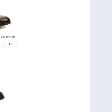
ská obuv
4
45