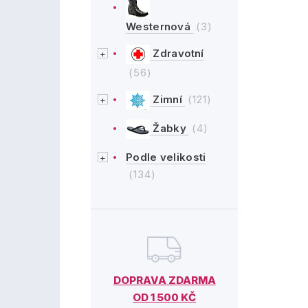
Westernová
(3)
Zdravotní
(56)
Zimní
(121)
Žabky
(4)
Podle velikosti
(134)
DOPRAVA ZDARMA
OD 1 500 KČ