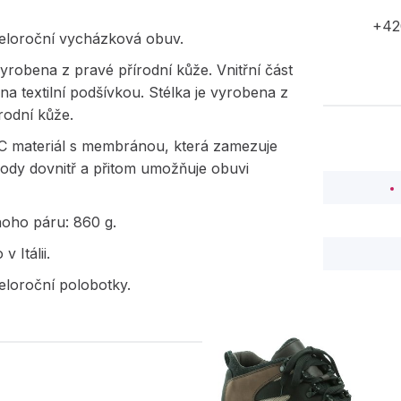
+42
eloroční vycházková obuv.
yrobena z pravé přírodní kůže. Vnitřní část
na textilní podšívkou. Stélka je vyrobena z
rodní kůže.
 materiál s membránou, která zamezuje
ody dovnitř a přitom umožňuje obuvi
noho páru: 860 g.
 Itálii.
eloroční polobotky.
PODOBNÉ PRODUK