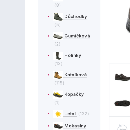
(8)
Důchodky
(5)
Gumičková
(2)
Holínky
(13)
Kotníková
(115)
Kopačky
(1)
Letní
(132)
Mokasíny