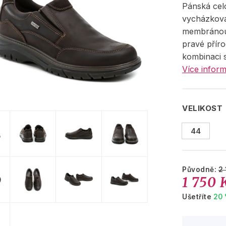
Pánská cel
vycházkov
membránou
pravé příro
kombinaci s
Více inform
VELIKOST
44
Původně:
2 
1 750 
Ušetříte
20