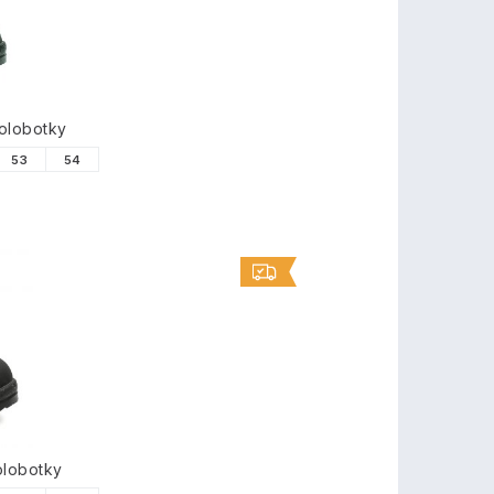
olobotky
53
54
olobotky