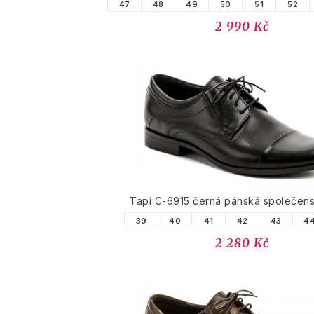
47
48
49
50
51
52
2 990 Kč
Tapi C-6915 černá pánská společen
39
40
41
42
43
4
2 280 Kč