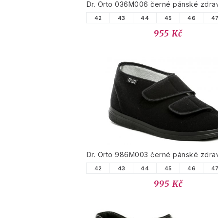
Dr. Orto 036M006 černé pánské zdrav
42
43
44
45
46
4
955 Kč
Dr. Orto 986M003 černé pánské zdrav
42
43
44
45
46
4
995 Kč