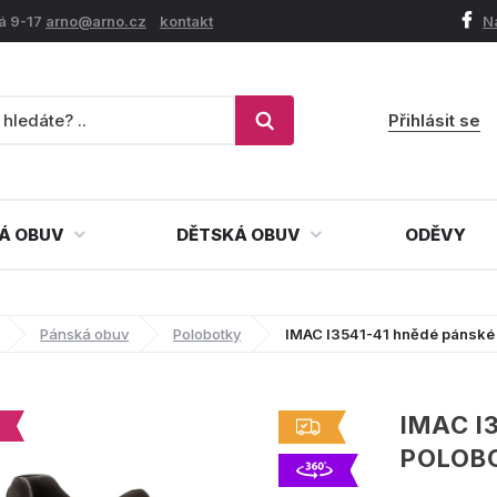
á 9-17
arno@arno.cz
kontakt
N
Přihlásit se
Á OBUV
DĚTSKÁ OBUV
ODĚVY
Pánská obuv
Polobotky
IMAC I3541-41 hnědé pánské
IMAC I
POLOB