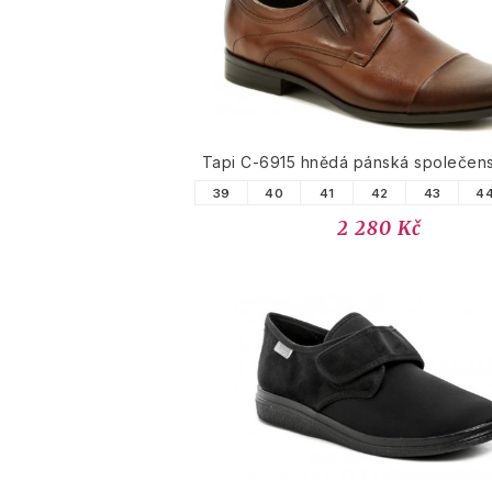
Tapi C-6915 hnědá pánská společen
39
40
41
42
43
4
2 280 Kč