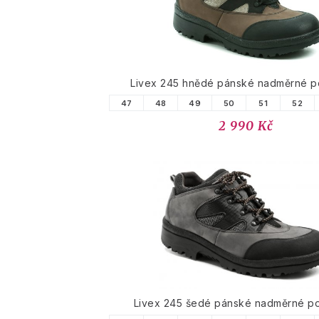
Livex 245 hnědé pánské nadměrné p
47
48
49
50
51
52
2 990 Kč
Livex 245 šedé pánské nadměrné p