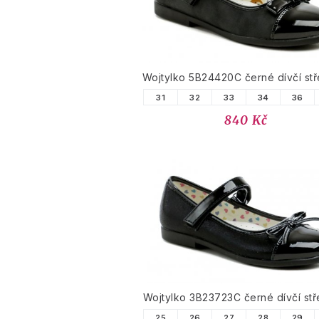
Wojtylko 5B24420C černé dívčí stř
31
32
33
34
36
840 Kč
Wojtylko 3B23723C černé dívčí stř
25
26
27
28
29