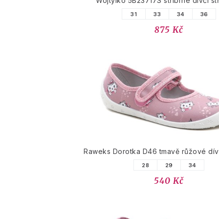
Wojtylko 5B23717S stříbrné dívčí st
31
33
34
36
875 Kč
Raweks Dorotka D46 tmavě růžové dívč
28
29
34
540 Kč