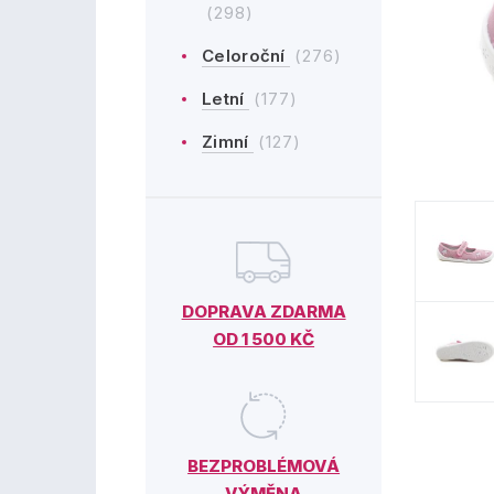
(298)
Celoroční
(276)
Letní
(177)
Zimní
(127)
DOPRAVA ZDARMA
OD 1 500 KČ
BEZPROBLÉMOVÁ
VÝMĚNA