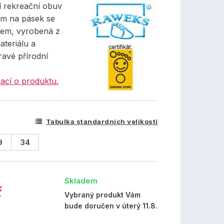
í rekreační obuv
ím na pásek se
em, vyrobená z
ateriálu a
ravé přírodní
ací o produktu.
Tabulka standardních velikostí
9
34
Skladem
č
Vybraný produkt Vám
bude doručen v úterý 11.8.