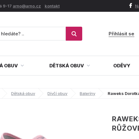
á 9-17
arno@arno.cz
kontakt
N
Přihlásit se
Á OBUV
DĚTSKÁ OBUV
ODĚVY
Dětská obuv
Dívčí obuv
Baleríny
Raweks Dorotka
RAWEK
RŮŽOVÉ