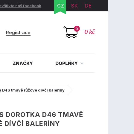
CZ
SK
DE
avštivte náš facebook
0
0 kč
Registrace
ZNAČKY
DOPLŇKY
 D46 tmavě růžové dívčí baleríny
S DOROTKA D46 TMAVĚ
 DÍVČÍ BALERÍNY