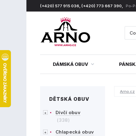
(+420) 577 915 036, (+420) 773 667 390,
Po-P
DÁMSKÁ OBUV
PÁNSK
Arno.cz
DĚTSKÁ OBUV
Dívčí obuv
(338)
Chlapecká obuv