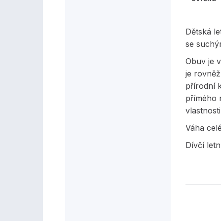
Dětská l
se suchý
Obuv je v
je rovněž
přírodní 
přímého n
vlastnost
Váha cel
Dívčí letn