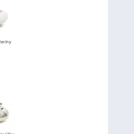
leríny