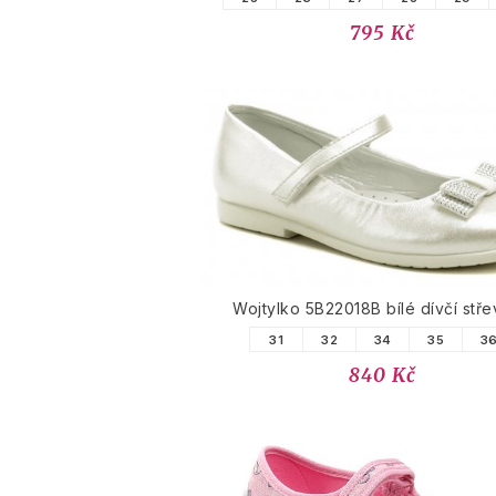
795 Kč
Wojtylko 5B22018B bílé dívčí stře
31
32
34
35
3
840 Kč