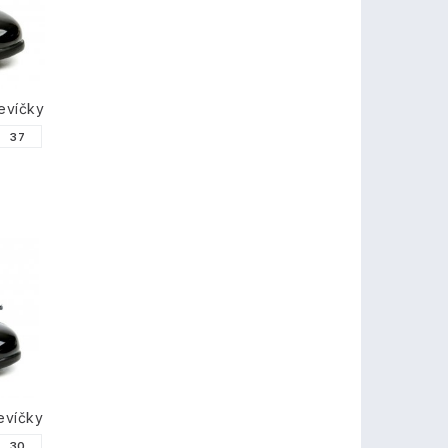
evíčky
37
evíčky
30