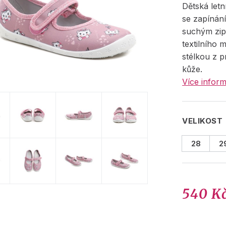
Dětská letn
se zapínán
suchým zip
textilního m
stélkou z p
kůže.
Více inform
VELIKOST
28
2
540 K