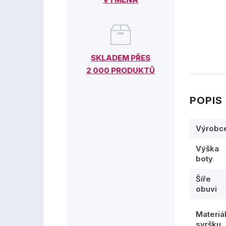
SKLADEM PŘES
2 000 PRODUKTŮ
POPIS
Výrobc
Výška
boty
Šíře
obuvi
Materiá
svršku