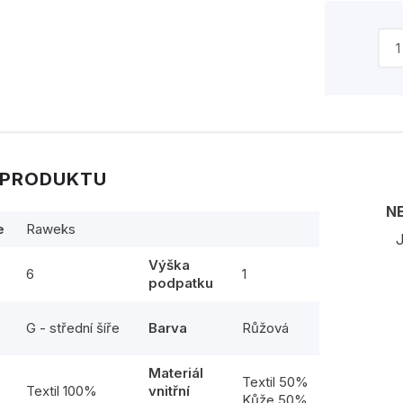
 PRODUKTU
N
e
Raweks
J
Výška
6
1
podpatku
G - střední šíře
Barva
Růžová
Materiál
l
Textil 50%
Textil 100%
vnitřní
Kůže 50%