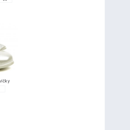
víčky
6