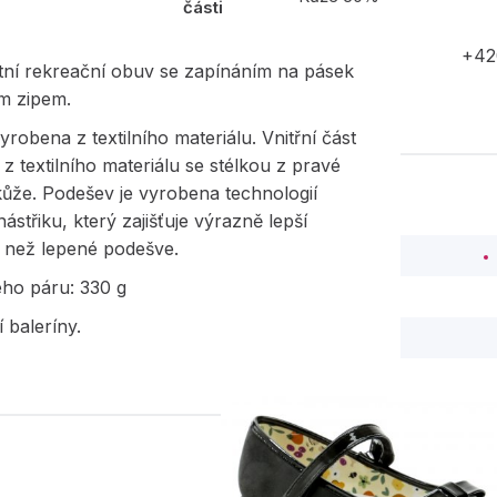
části
+42
etní rekreační obuv se zapínáním na pásek
m zipem.
yrobena z textilního materiálu. Vnitřní část
 z textilního materiálu se stélkou z pravé
kůže. Podešev je vyrobena technologií
ástřiku, který zajišťuje výrazně lepší
i než lepené podešve.
ého páru: 330 g
í baleríny.
PODOBNÉ PRODUK