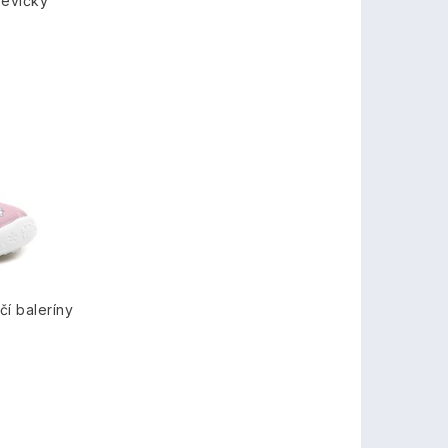
řevíčky
í baleríny